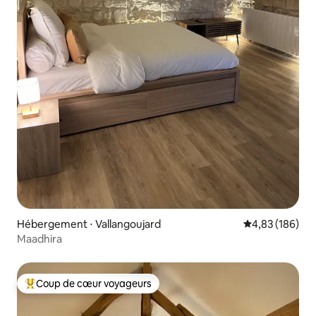
Hébergement ⋅ Vallangoujard
Évaluation moy
4,83 (186)
Maadhira
Coup de cœur voyageurs
Coups de cœur voyageurs les plus appréciés