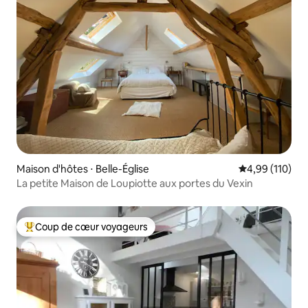
Maison d'hôtes ⋅ Belle-Église
Évaluation moy
4,99 (110)
La petite Maison de Loupiotte aux portes du Vexin
Coup de cœur voyageurs
Coups de cœur voyageurs les plus appréciés