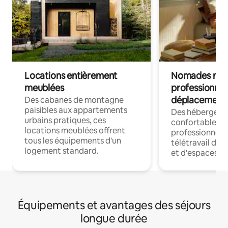
Locations entièrement
Nomades num
meublées
professionnel
déplacement
Des cabanes de montagne
paisibles aux appartements
Des hébergem
urbains pratiques, ces
confortables p
locations meublées offrent
professionnels
tous les équipements d'un
télétravail dis
logement standard.
et d'espaces de
Équipements et avantages des séjours
longue durée