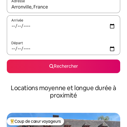
Adresse
Lorsque les résultats s'affichent, utilisez les flèches vers le hau
Arrivée
Départ
Rechercher
Locations moyenne et longue durée à
proximité
Coup de cœur voyageurs
Coups de cœur voyageurs les plus appréciés