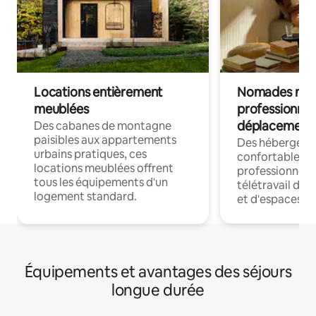
Locations entièrement
Nomades num
meublées
professionnel
déplacement
Des cabanes de montagne
paisibles aux appartements
Des hébergem
urbains pratiques, ces
confortables p
locations meublées offrent
professionnels
tous les équipements d'un
télétravail dis
logement standard.
et d'espaces de
Équipements et avantages des séjours
longue durée