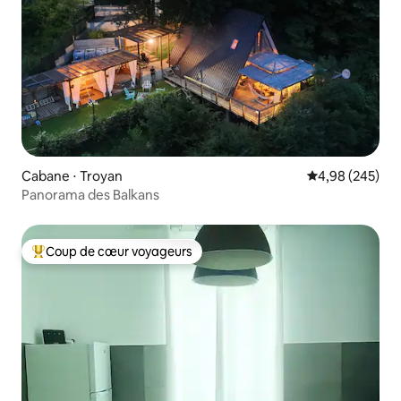
Cabane ⋅ Troyan
Évaluation moy
4,98 (245)
Panorama des Balkans
Coup de cœur voyageurs
Coups de cœur voyageurs les plus appréciés