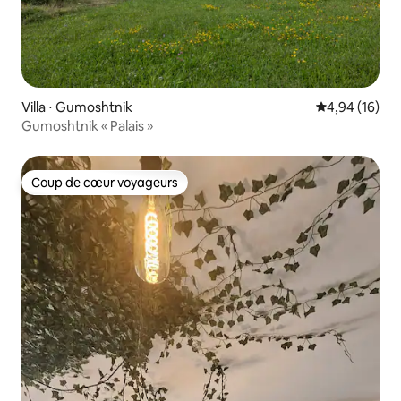
Villa ⋅ Gumoshtnik
Évaluation mo
4,94 (16)
Gumoshtnik « Palais »
Coup de cœur voyageurs
Coup de cœur voyageurs