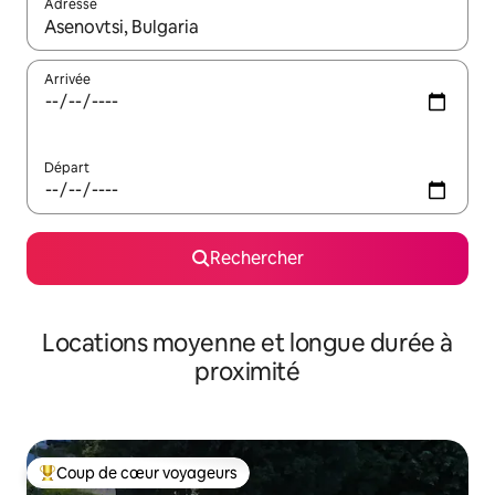
Adresse
Lorsque les résultats s'affichent, utilisez les flèches vers le hau
Arrivée
Départ
Rechercher
Locations moyenne et longue durée à
proximité
Coup de cœur voyageurs
Coups de cœur voyageurs les plus appréciés