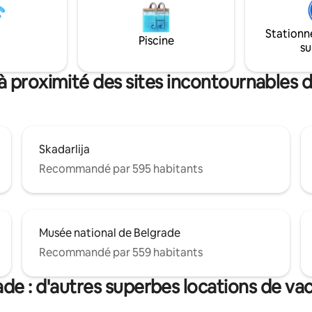
e bain est vitrée avec des
Certains des restaurants les m
s en marbre, elle est très
se trouvent dans cette région. I
Stationn
et propre. La salle de bain est
épicerie 24h/24 et 7j/7 au coin.
Piscine
su
'un sèche-cheveux, de
s, d'ensembles d'hygiène.
à proximité des sites incontournables 
Skadarlija
Recommandé par 595 habitants
Musée national de Belgrade
Recommandé par 559 habitants
ade : d'autres superbes locations de va