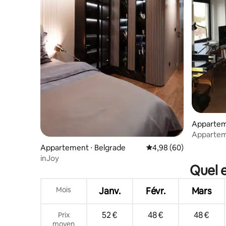
Appartem
Appartem
le fleuve 
Appartement ⋅ Belgrade
Évaluation moyenne sur
4,98 (60)
inJoy
Quel e
Mois
Janv.
Févr.
Mars
52 €
48 €
48 €
Prix
moyen