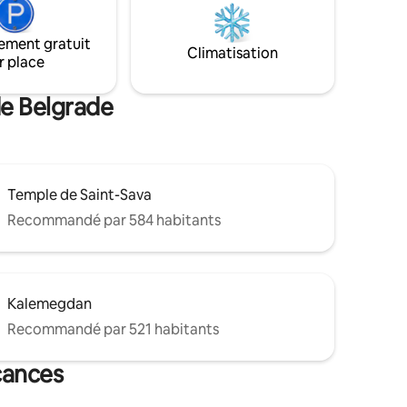
Autour de la maison flottante, il y a
ieux notés
3 restaurants où vous pourrez manger
l y a une
du poisson frais et de nombreuses
ement gratuit
Climatisation
spécialités.
r place
de Belgrade
Temple de Saint-Sava
Recommandé par 584 habitants
Kalemegdan
Recommandé par 521 habitants
cances