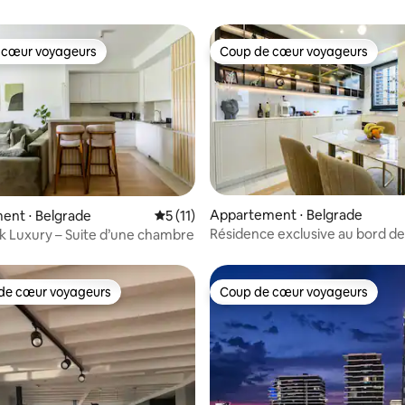
 cœur voyageurs
Coup de cœur voyageurs
 cœur voyageurs
Coup de cœur voyageurs
 la base de 96 commentaires : 4,94 sur 5
Appartement ⋅ Belgrade
ent ⋅ Belgrade
Évaluation moyenne sur la base de 11 co
5 (11)
Résidence exclusive au bord de 
rk Luxury – Suite d’une chambre
Belgrade – 2 chambres
de cœur voyageurs
Coup de cœur voyageurs
 cœur voyageurs les plus appréciés
Coup de cœur voyageurs