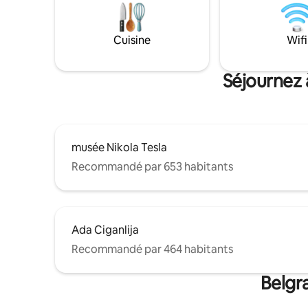
mobilier personnalisé partout. Le
La salle d
salon/salle à manger ouvert débouche
céramique
sur une cuisine entièrement équipée. La
compacte 
Cuisine
Wifi
chambre dispose d'un lit Queen Size
équipée d
moelleux, d'armoires encastrées et
serviette
d'une vue sur la ville. Parking sécurisé
Séjournez 
dans un garage souterrain.
musée Nikola Tesla
Recommandé par 653 habitants
Ada Ciganlija
Recommandé par 464 habitants
Belgr