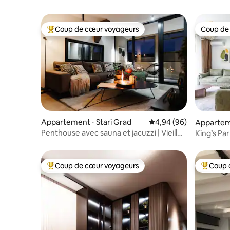
Coup de cœur voyageurs
Coup de
Coups de cœur voyageurs les plus appréciés
Coup de
Appartement ⋅ Stari Grad
Évaluation moyenne sur
4,94 (96)
Appartem
Penthouse avec sauna et jacuzzi | Vieille
King’s Pa
ville
Coup de cœur voyageurs
Coup 
Coups de cœur voyageurs les plus appréciés
Coups de