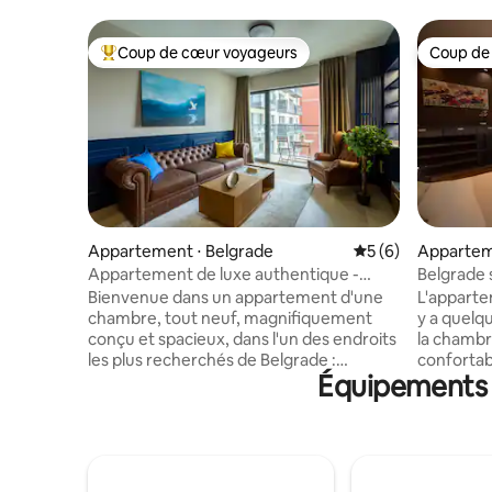
Coup de cœur voyageurs
Coup de
Coups de cœur voyageurs les plus appréciés
Coup de
Appartement ⋅ Belgrade
Évaluation moyenn
5 (6)
Apparteme
Appartement de luxe authentique -
Belgrade 
Front de mer de Belgrade
Bienvenue dans un appartement d'une
L'apparte
chambre, tout neuf, magnifiquement
y a quelq
conçu et spacieux, dans l'un des endroits
la chambre
les plus recherchés de Belgrade :
confortab
Équipements p
Belgrade Waterfront. Il vous place à
le salon. 
quelques minutes des meilleurs
Dans la c
magasins, restaurants et sites
d'une cui
historiques de la ville. Le design moderne
d'un four,
rencontre la chaleur — des sièges
congélateu
Chesterfield en cuir véritable et du
lave-linge