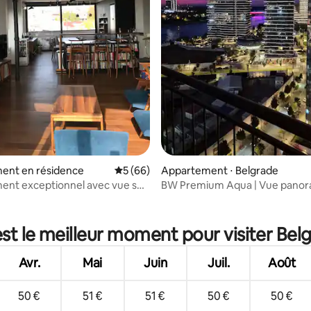
ent en résidence
Évaluation moyenne sur la base de 66 com
5 (66)
Appartement ⋅ Belgrade
ent exceptionnel avec vue sur
BW Premium Aqua | Vue pano
au centre-ville
sur la rivière et le pont
 la base de 60 commentaires : 4,98 sur 5
st le meilleur moment pour visiter Bel
Avr.
Mai
Juin
Juil.
Août
50 €
51 €
51 €
50 €
50 €