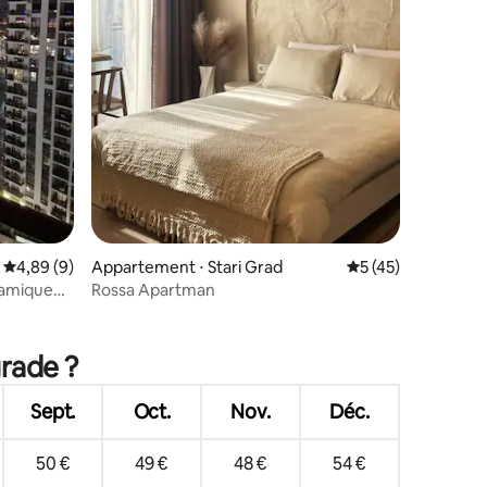
mentaires : 5 sur 5
Évaluation moyenne sur la base de 9 commentaires : 4,89 sur 5
4,89 (9)
Appartement ⋅ Stari Grad
Évaluation moyenne
5 (45)
ramique
Rossa Apartman
grade ?
Sept.
Oct.
Nov.
Déc.
50 €
49 €
48 €
54 €