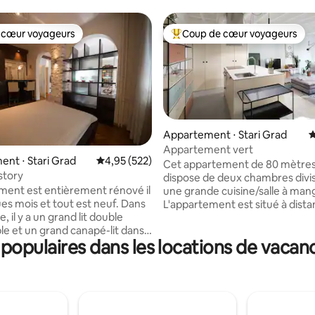
 cœur voyageurs
Coup de cœur voyageurs
 cœur voyageurs
Coups de cœur voyageurs les p
Appartement ⋅ Stari Grad
É
Appartement vert
e sur la base de 6 commentaires : 5 sur 5
nt ⋅ Stari Grad
Évaluation moyenne sur la base de 522 commen
4,95 (522)
Cet appartement de 80 mètres
story
dispose de deux chambres divi
ment est entièrement rénové il
une grande cuisine/salle à man
ues mois et tout est neuf. Dans
L'appartement est situé à dist
, il y a un grand lit double
marche des principaux sites tou
le et un grand canapé-lit dans
de Belgrade – Assemblée natio
opulaires dans les locations de vacan
Le tout en lumière LED discrète.
musée et théâtre, rue Knez Mih
uisine, vous pouvez profiter
forteresse de Kalemegdan, Skada
sinière à écran plat moderne,
quartier bohème). Les voyageurs
 d'un réfrigérateur avec
peuvent trouver diverses optio
r, d'un lave-vaisselle et d'un
nourriture et de boissons dans 
 et d'une grande table de bar.
restaurants, cafés et pubs à pr