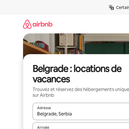
Aller
Certai
directement
au
contenu
Belgrade : locations de
vacances
Trouvez et réservez des hébergements uniqu
sur Airbnb
Adresse
Lorsque les résultats s'affichent, utilisez les flèc
Arrivée