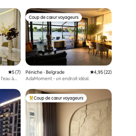
Coup de cœur voyageurs
Coup de cœur voyageurs
Évaluation moyenne sur la base de 7 commentaires : 5 sur 5
5 (7)
Péniche ⋅ Belgrade
Évaluation moyenne su
4,95 (22)
mmentaires : 5 sur 5
l'eau à
AdaMoment - un endroit idéal.
Coup de cœur voyageurs
Coups de cœur voyageurs les plus appréciés