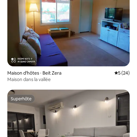
Maison d'hôtes ⋅ Beit Zera
Évaluation
5 (24)
Maison dans la vallée
Superhôte
Superhôte