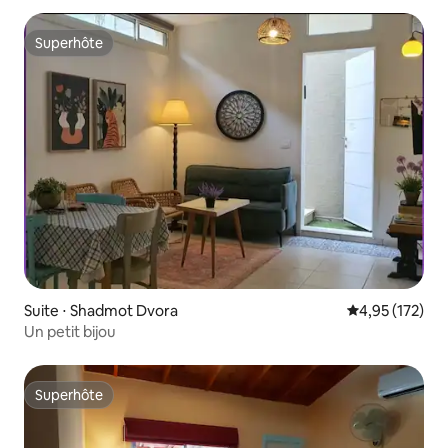
Superhôte
Superhôte
Suite ⋅ Shadmot Dvora
Évaluation moy
4,95 (172)
Un petit bijou
Superhôte
Superhôte