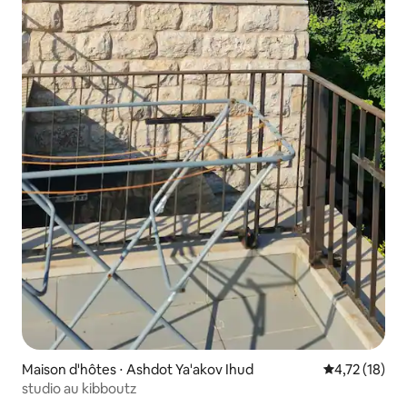
Maison d'hôtes ⋅ Ashdot Ya'akov Ihud
Évaluation mo
4,72 (18)
studio au kibboutz