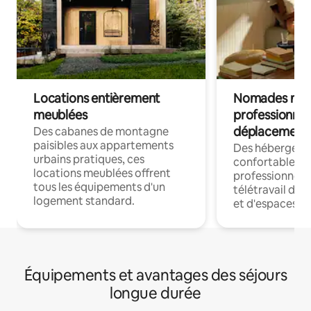
Locations entièrement
Nomades num
meublées
professionnel
déplacement
Des cabanes de montagne
paisibles aux appartements
Des hébergem
urbains pratiques, ces
confortables p
locations meublées offrent
professionnels
tous les équipements d'un
télétravail dis
logement standard.
et d'espaces de
Équipements et avantages des séjours
longue durée