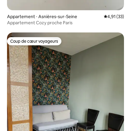
Appartement ⋅ Asnières-sur-Seine
Évaluation mo
4,91 (33)
Appartement Cozy proche Paris
Coup de cœur voyageurs
Coup de cœur voyageurs