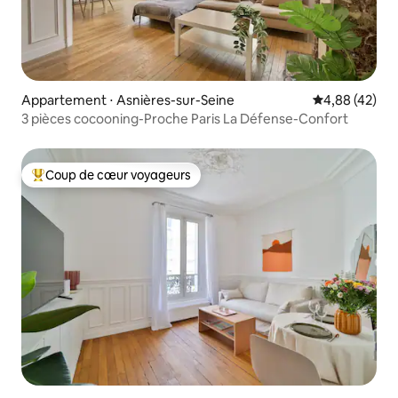
Appartement ⋅ Asnières-sur-Seine
Évaluation mo
4,88 (42)
3 pièces cocooning-Proche Paris La Défense-Confort
Coup de cœur voyageurs
Coups de cœur voyageurs les plus appréciés