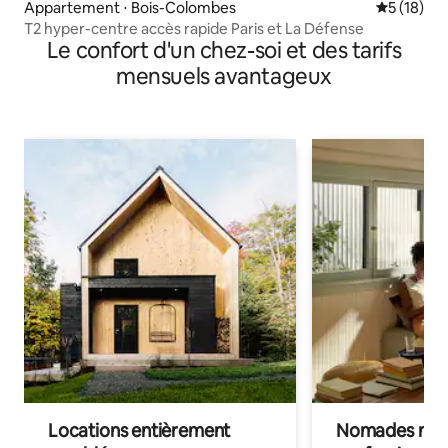
Appartement ⋅ Bois-Colombes
Évaluation
5 (18)
T2 hyper-centre accès rapide Paris et La Défense
Le confort d'un chez-soi et des tarifs
mensuels avantageux
Locations entièrement
Nomades num