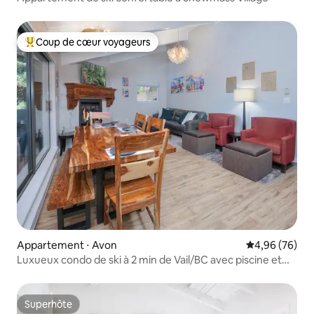
Coup de cœur voyageurs
Coups de cœur voyageurs les plus appréciés
Appartement ⋅ Avon
Évaluation mo
4,96 (76)
Luxueux condo de ski à 2 min de Vail/BC avec piscine et
parking
Superhôte
Superhôte