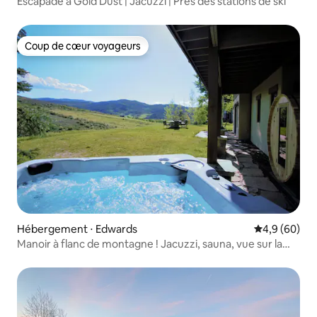
Escapade à Gold Dust | Jacuzzi | Près des stations de ski
Coup de cœur voyageurs
Coup de cœur voyageurs
Hébergement ⋅ Edwards
Évaluation m
4,9 (60)
Manoir à flanc de montagne ! Jacuzzi, sauna, vue sur la
montagne