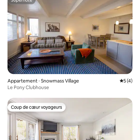
Superhôte
Superhôte
Appartement ⋅ Snowmass Village
Évaluatio
5 (4)
Le Pony Clubhouse
Coup de cœur voyageurs
Coup de cœur voyageurs