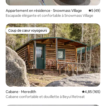
Appartement en résidence ⋅ Snowmass Village
Évaluation
5 (49)
Escapade élégante et confortable à Snowmass Village
Coup de cœur voyageurs
Coup de cœur voyageurs
Cabane ⋅ Meredith
Évaluation moy
4,85 (165)
Cabane confortable et douillette à Beyul Retreat