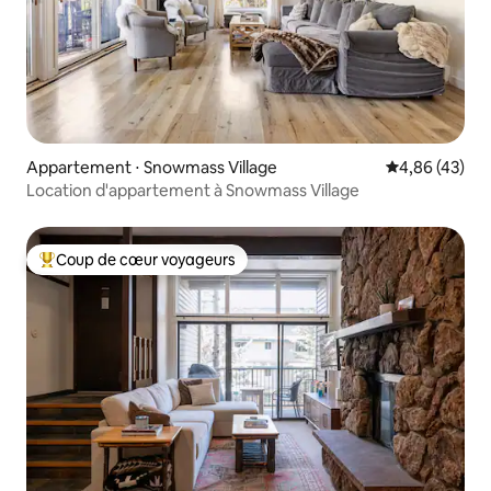
Appartement ⋅ Snowmass Village
Évaluation mo
4,86 (43)
Location d'appartement à Snowmass Village
Coup de cœur voyageurs
Coups de cœur voyageurs les plus appréciés