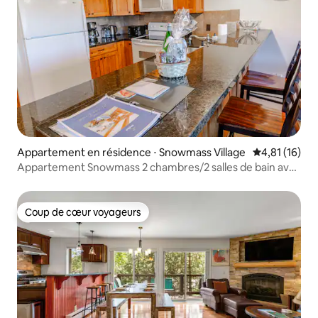
Appartement en résidence ⋅ Snowmass Village
Évaluation mo
4,81 (16)
Appartement Snowmass 2 chambres/2 salles de bain avec
jacuzzi et piscine
Coup de cœur voyageurs
Coup de cœur voyageurs