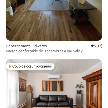
Hébergement ⋅ Edwards
Évaluation
5 (12)
Maison confortable de 3 chambres à Vail Valley
Coup de cœur voyageurs
Coups de cœur voyageurs les plus appréciés