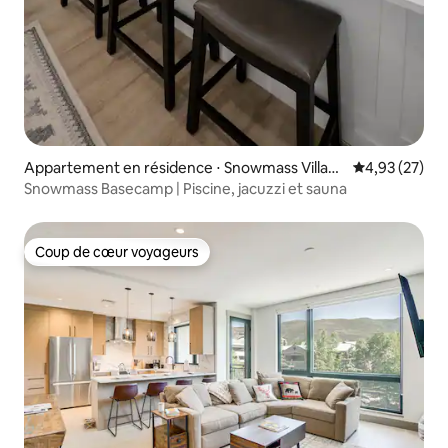
Appartement en résidence ⋅ Snowmass Villag
Évaluation mo
4,93 (27)
e
Snowmass Basecamp | Piscine, jacuzzi et sauna
Coup de cœur voyageurs
Coup de cœur voyageurs