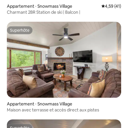
Appartement ⋅ Snowmass Village
Évaluation mo
4,59 (41)
Charmant 2BR Station de ski | Balcon |
Superhôte
Superhôte
Appartement ⋅ Snowmass Village
Maison avec terrasse et accès direct aux pistes