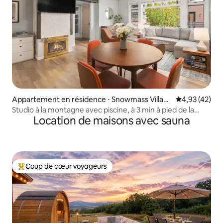
Appartement en résidence ⋅ Snowmass Villag
Évaluation mo
4,93 (42)
e
Studio à la montagne avec piscine, à 3 min à pied de la
Location de maisons avec sauna
montagne
Coup de cœur voyageurs
Coups de cœur voyageurs les plus appréciés