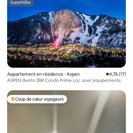
Superhôte
Superhôte
Appartement en résidence ⋅ Aspen
Évaluation mo
4,76 (17)
ASPEN dwntn 2BR Condo Prime Loc. avec équipements.
Coup de cœur voyageurs
Coups de cœur voyageurs les plus appréciés