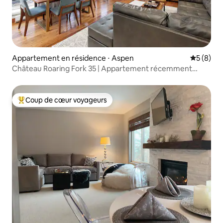
Appartement en résidence ⋅ Aspen
Évaluatio
5 (8)
Château Roaring Fork 35 | Appartement récemment
rénové
Coup de cœur voyageurs
Coups de cœur voyageurs les plus appréciés