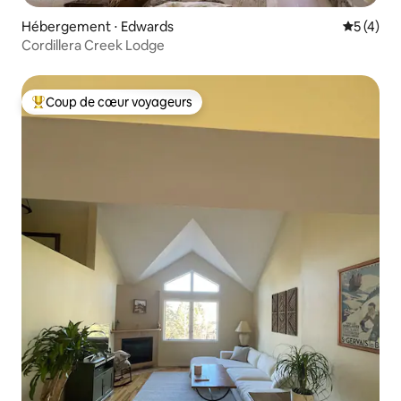
Hébergement ⋅ Edwards
Évaluatio
5 (4)
Cordillera Creek Lodge
Coup de cœur voyageurs
Coups de cœur voyageurs les plus appréciés