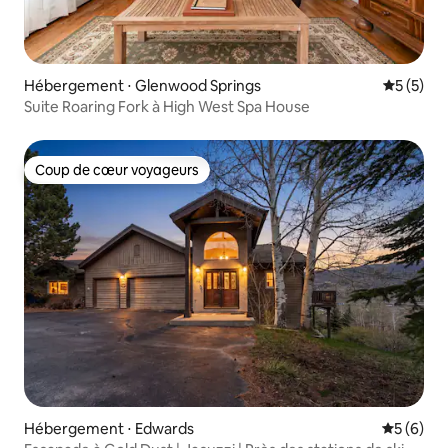
Hébergement ⋅ Glenwood Springs
Évaluatio
5 (5)
Suite Roaring Fork à High West Spa House
Coup de cœur voyageurs
Coup de cœur voyageurs
Hébergement ⋅ Edwards
Évaluatio
5 (6)