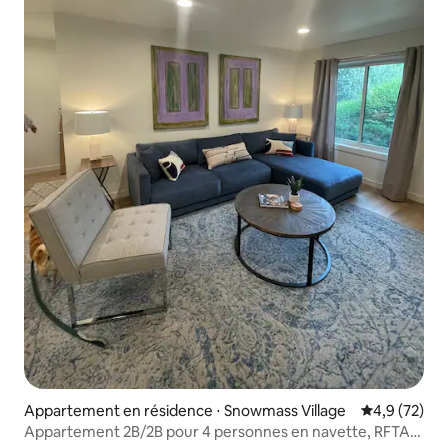
Appartement en résidence ⋅ Snowmass Village
Évaluation m
4,9 (72)
Appartement 2B/2B pour 4 personnes en navette, RFTA