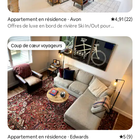
Appartement en résidence ⋅ Avon
Évaluation mo
4,91 (22)
Offres de luxe en bord de rivière Ski In/Out pour
6 personnes
Coup de cœur voyageurs
Coup de cœur voyageurs
Appartement en résidence ⋅ Edwards
Évaluatio
5 (9)