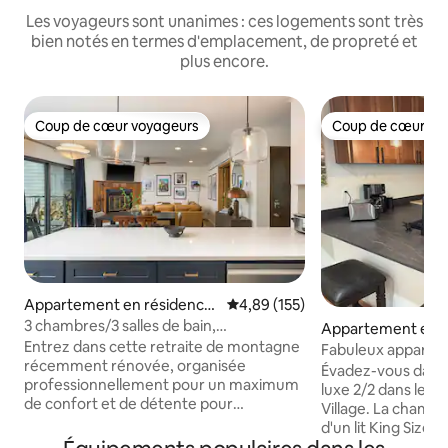
Les voyageurs sont unanimes : ces logements sont très
bien notés en termes d'emplacement, de propreté et
plus encore.
Coup de cœur voyageurs
Coup de cœur vo
Coup de cœur voyageurs
Coup de cœur vo
Appartement en résidence
Évaluation moyenne sur la base 
4,89 (155)
⋅ Avon
3 chambres/3 salles de bain,
Appartement en r
jacuzzi + piscine + sauna + pickleball + PS5
Entrez dans cette retraite de montagne
wmass Village
Fabuleux apparte
récemment rénovée, organisée
Évadez-vous dans
professionnellement pour un maximum
luxe 2/2 dans le 
de confort et de détente pour
Village. La chambr
l'aventurier moderne. Une cuisine
d'un lit King Size
élégante, des espaces de vie
dispose de 2 lits 