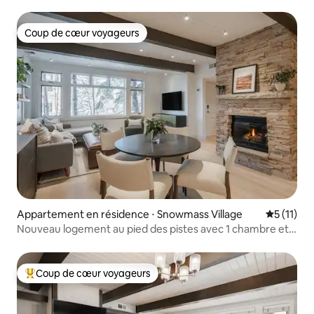
et Assay Lift !
Coup de cœur voyageurs
Coup de cœur voyageurs
Appartement en résidence ⋅ Snowmass Village
Évaluatio
5 (11)
Nouveau logement au pied des pistes avec 1 chambre et
équipements de la station
Coup de cœur voyageurs
Coups de cœur voyageurs les plus appréciés