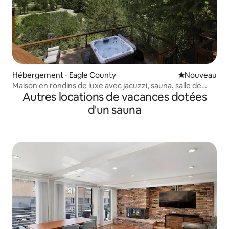
Hébergement ⋅ Eagle County
Nouvel hébe
Nouveau
Maison en rondins de luxe avec jacuzzi, sauna, salle de
Autres locations de vacances dotées
jeux et vues
d'un sauna