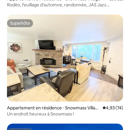
Rodéo, feuillage d'automne, randonnée, JAS Jazz
Aspen/Snowmass
Superhôte
Superhôte
Appartement en résidence ⋅ Snowmass Villag
Évaluation mo
4,93 (74)
e
Un endroit heureux à Snowmass !