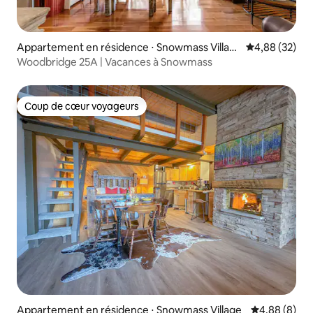
Appartement en résidence ⋅ Snowmass Villag
Évaluation mo
4,88 (32)
e
Woodbridge 25A | Vacances à Snowmass
Coup de cœur voyageurs
Coup de cœur voyageurs
Appartement en résidence ⋅ Snowmass Village
Évaluation m
4,88 (8)