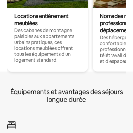
Locations entièrement
Nomades num
meublées
professionnel
déplacement
Des cabanes de montagne
paisibles aux appartements
Des hébergem
urbains pratiques, ces
confortables p
locations meublées offrent
professionnels
tous les équipements d'un
télétravail dis
logement standard.
et d'espaces de
Équipements et avantages des séjours
longue durée