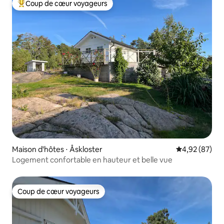
Coup de cœur voyageurs
Coups de cœur voyageurs les plus appréciés
Maison d'hôtes ⋅ Åskloster
Évaluation mo
4,92 (87)
Logement confortable en hauteur et belle vue
Coup de cœur voyageurs
Coup de cœur voyageurs