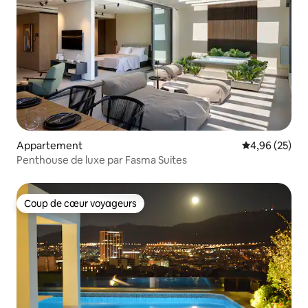
Appartement
Évaluation mo
4,96 (25)
Penthouse de luxe par Fasma Suites
Coup de cœur voyageurs
Coup de cœur voyageurs