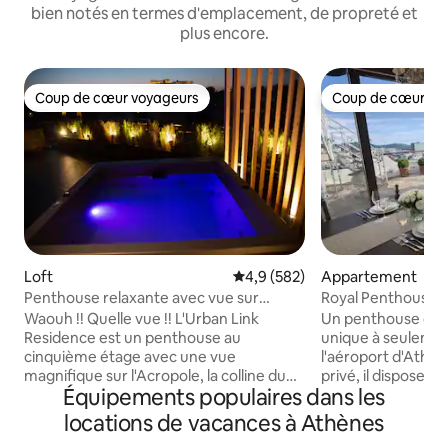
bien notés en termes d'emplacement, de propreté et
plus encore.
Coup de cœur voyageurs
Coup de cœur vo
Coup de cœur voyageurs
Coup de cœur vo
Loft
Évaluation moyenne sur la base
4,9 (582)
Appartement
Penthouse relaxante avec vue sur
Royal Penthouse •
l'Acropole et jacuzzi
de l'aéroport
Waouh !! Quelle vue !! L'Urban Link
Un penthouse de s
Residence est un penthouse au
unique à seulemen
cinquième étage avec une vue
l'aéroport d'Ath
magnifique sur l'Acropole, la colline du
privé, il dispose d
Équipements populaires dans les
Lycabette et la ville d'Athènes. Un
lits surdimension
espace vraiment unique à un
terrasse privée et 
locations de vacances à Athènes
emplacement idéal avec un design
pour une vue pan