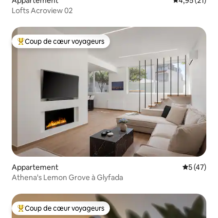
Appartement
Évaluation mo
4,95 (21)
Lofts Acroview 02
Coup de cœur voyageurs
Coups de cœur voyageurs les plus appréciés
Appartement
Évaluation
5 (47)
Athena's Lemon Grove à Glyfada
Coup de cœur voyageurs
Coups de cœur voyageurs les plus appréciés