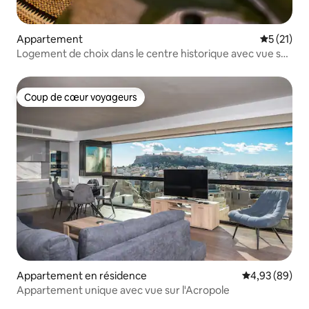
Appartement
Évaluation
5 (21)
Logement de choix dans le centre historique avec vue sur
l'Acropole depuis le toit !
Coup de cœur voyageurs
Coup de cœur voyageurs
Appartement en résidence
Évaluation mo
4,93 (89)
Appartement unique avec vue sur l'Acropole