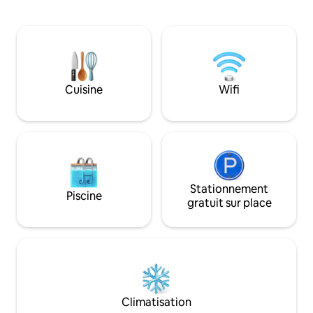
moderne ! Profitez d'une bouteille de vin
aérienne. Idéal pou
gratuite et laissez-nous rendre votre
beaucoup d'espace
séjour agréable et confortable.
vous ne trouverez n
Détendez-vous dans le jacuzzi après
dans la région. Les
une journée bien remplie à vous
inondent l'espace 
promener. Vous aurez également accès
et encadrent le ci
à : ✓tous les équipements nécessaires,
unique en son genr
Cuisine
Wifi
une connexion Wi-Fi ✓gratuite, une
classique et vue rar
✓machine à expresso et des dosettes
gratuites, une ✓ télévision (configurée
pour Netflix).
Stationnement
Piscine
gratuit sur place
Climatisation