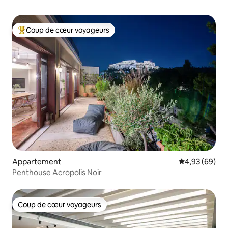
Coup de cœur voyageurs
Coups de cœur voyageurs les plus appréciés
Appartement
Évaluation mo
4,93 (69)
Penthouse Acropolis Noir
Coup de cœur voyageurs
Coup de cœur voyageurs