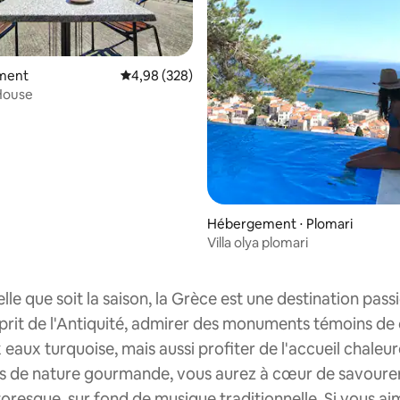
ment
Évaluation moyenne sur la base de 328 commen
4,98 (328)
e sur la base de 3 commentaires : 5 sur 5
House
Hébergement ⋅ Plomari
Villa olya plomari
lle que soit la saison, la Grèce est une destination pas
sprit de l'Antiquité, admirer des monuments témoins de 
 eaux turquoise, mais aussi profiter de l'accueil chaleu
s de nature gourmande, vous aurez à cœur de savourer l
toresque, sur fond de musique traditionnelle. Si vous a