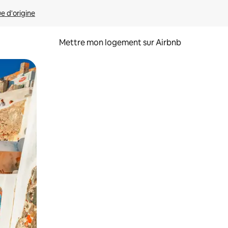
ue d'origine
Mettre mon logement sur Airbnb
sant glisser.