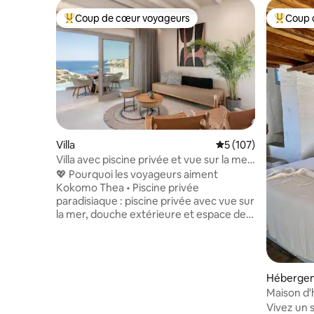
Coup de cœur voyageurs
Coup 
Coups de cœur voyageurs les plus appréciés
Coups de
Villa
Évaluation moyenne 
5 (107)
Villa avec piscine privée et vue sur la mer,
à 400 m de la plage
💖 Pourquoi les voyageurs aiment
Kokomo Thea • Piscine privée
paradisiaque : piscine privée avec vue sur
la mer, douche extérieure et espace de
détente ensoleillé. • Emplacement
privilégié sur la côte : à seulement 600 m
de la magnifique plage de Lygaria avec
des eaux turquoise calmes et un accès
Héberge
facile à la mer Égée. • Connectivité et
Maison d'h
divertissement sans faille : WiFi rapide
Vivez un 
75 Mbps et télévision Cosmote sur un