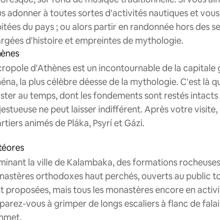
s adonner à toutes sortes d'activités nautiques et vous 
itées du pays ; ou alors partir en randonnée hors des s
rgées d'histoire et empreintes de mythologie.
hènes
cropole d'Athènes est un incontournable de la capitale 
éna, la plus célèbre déesse de la mythologie. C'est là 
ister au temps, dont les fondements sont restés intacts a
estueuse ne peut laisser indifférent. Après votre visite
rtiers animés de Pláka, Psyrí et Gázi.
téores
inant la ville de Kalambaka, des formations rocheuses 
astères orthodoxes haut perchés, ouverts au public tou
t proposées, mais tous les monastères encore en activ
parez-vous à grimper de longs escaliers à flanc de falai
mmet.