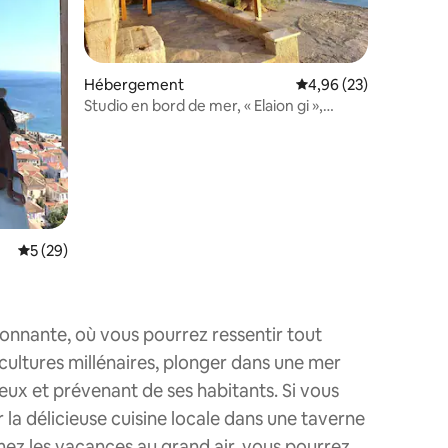
taires : 4,98 sur 5
Hébergement
Évaluation moyenne su
4,96 (23)
Studio en bord de mer, « Elaion gi »,
Kalamos, Pélion du Sud
Évaluation moyenne sur la base de 29 commentaires : 5 sur 5
5 (29)
sionnante, où vous pourrez ressentir tout
cultures millénaires, plonger dans une mer
reux et prévenant de ses habitants. Si vous
a délicieuse cuisine locale dans une taverne
imez les vacances au grand air, vous pourrez