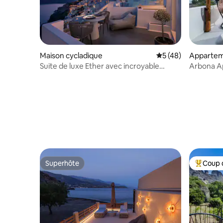
Maison cycladique
Évaluation moyenne
5 (48)
Apparte
Suite de luxe Ether avec incroyable
Arbona Ap
jacuzzi chauffé
Superhôte
Coup 
Superhôte
Coups de