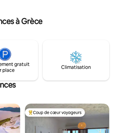
faires. Un
L'aéroport international de Santorin se
le pour
trouve à environ 17 km de l'Oia Spirit et le
port de ferry à environ 23 km.
nces à Grèce
ement gratuit
Climatisation
r place
ances
Coup de cœur voyageurs
Coups de cœur voyageurs les plus appréciés