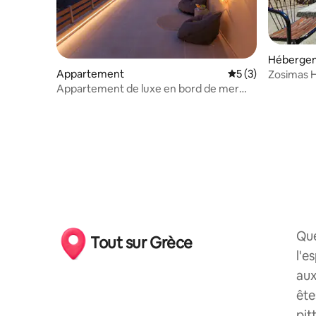
Héberge
Appartement
Évaluation moyenn
5 (3)
Zosimas 
Appartement de luxe en bord de mer
avec vue panoramique
Que
Tout sur Grèce
l'e
aux
ête
pit