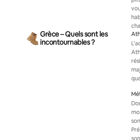
vou
hab
cha
Grèce – Quels sont les
At
incontournables ?
L'a
Ath
rés
maj
qua
Mé
Dom
mon
son
Pré
so