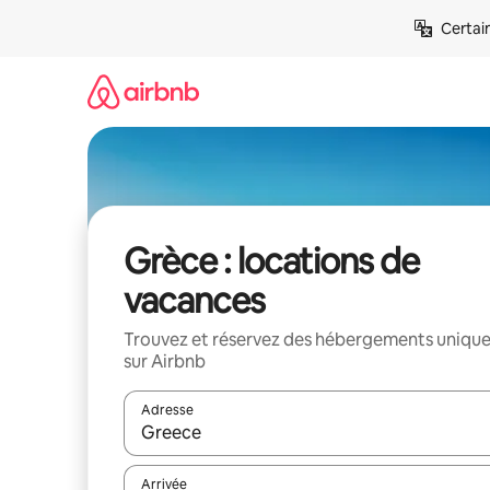
Aller
Certai
directement
au
contenu
Grèce : locations de
vacances
Trouvez et réservez des hébergements uniqu
sur Airbnb
Adresse
Lorsque les résultats s'affichent, utilisez les flèc
Arrivée