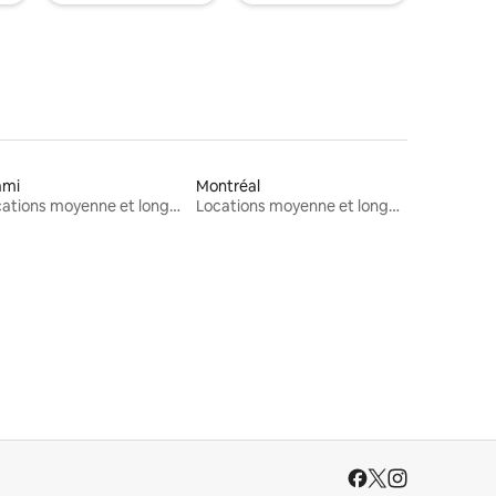
ami
Montréal
Locations moyenne et longue durée
Locations moyenne et longue durée