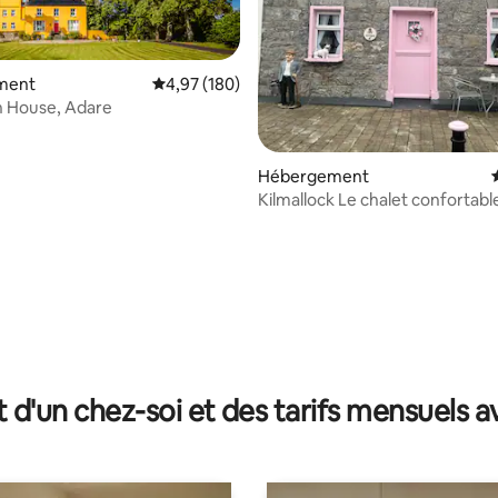
ment
Évaluation moyenne sur la base de 180 commen
4,97 (180)
Clonunion House, Adare
la base de 800 commentaires : 4,91 sur 5
Hébergement
Kilmallock Le chalet confortabl
t d'un chez-soi et des tarifs mensuels 