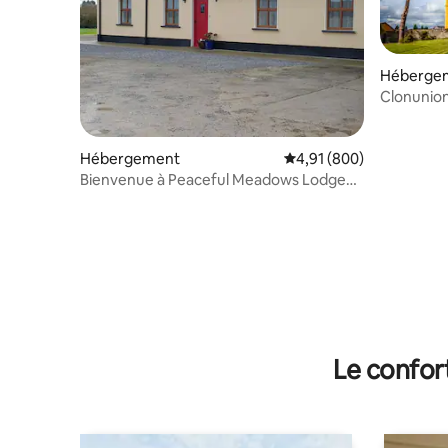
Héberge
Hébergement
Évaluation moyenne sur 
4,91 (800)
Bienvenue à Peaceful Meadows Lodge
dans une ferme !
Le confor