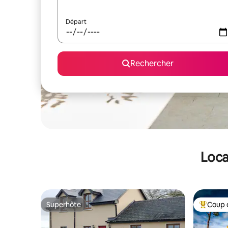
Départ
Rechercher
Loca
Superhôte
Coup 
Superhôte
Coups de