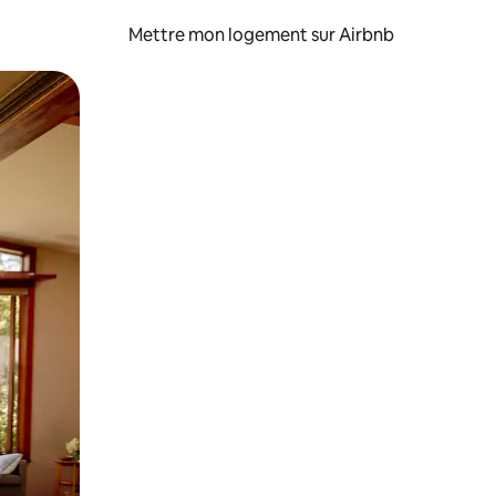
Mettre mon logement sur Airbnb
sant glisser.