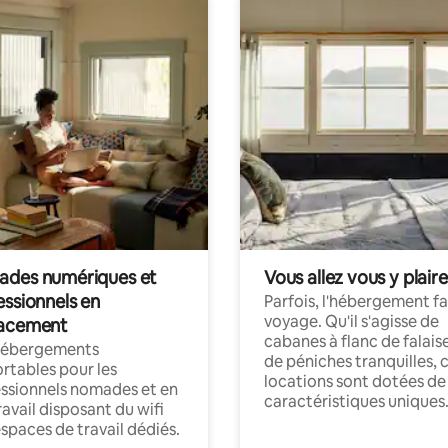
des numériques et
Vous allez vous y plaire
essionnels en
Parfois, l'hébergement fai
voyage. Qu'il s'agisse de
acement
cabanes à flanc de falais
hébergements
de péniches tranquilles, 
rtables pour les
locations sont dotées de
ssionnels nomades et en
caractéristiques uniques
ravail disposant du wifi
espaces de travail dédiés.