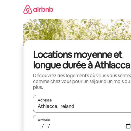
Aller
directement
au
contenu
Locations moyenne et
longue durée à Athlacca
Découvrez des logements où vous vous sente
comme chez vous pour un séjour d'un mois ou
plus.
Adresse
Lorsque les résultats s'affichent, utilisez les flèc
Arrivée