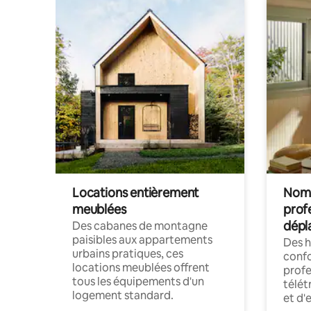
Locations entièrement
Noma
meublées
prof
dépl
Des cabanes de montagne
paisibles aux appartements
Des 
urbains pratiques, ces
confo
locations meublées offrent
profe
tous les équipements d'un
télét
logement standard.
et d'