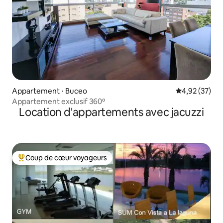
Appartement ⋅ Buceo
Évaluation mo
4,92 (37)
Appartement exclusif 360º
Location d'appartements avec jacuzzi
Coup de cœur voyageurs
Coups de cœur voyageurs les plus appréciés