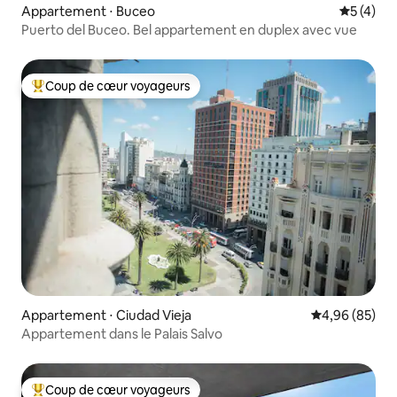
Appartement ⋅ Buceo
Évaluatio
5 (4)
Puerto del Buceo. Bel appartement en duplex avec vue
Coup de cœur voyageurs
Coups de cœur voyageurs les plus appréciés
Appartement ⋅ Ciudad Vieja
Évaluation mo
4,96 (85)
Appartement dans le Palais Salvo
Coup de cœur voyageurs