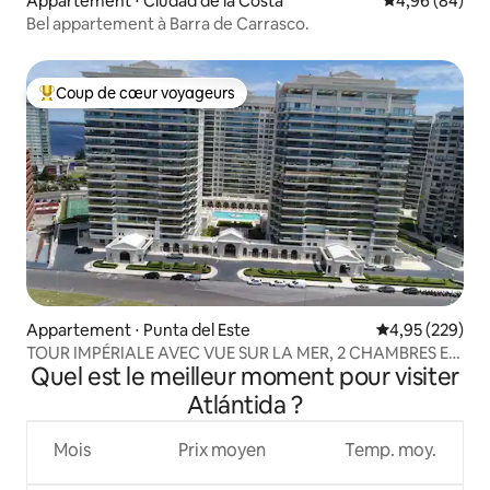
Appartement ⋅ Ciudad de la Costa
Évaluation mo
4,96 (84)
Bel appartement à Barra de Carrasco.
Coup de cœur voyageurs
Coups de cœur voyageurs les plus appréciés
Appartement ⋅ Punta del Este
Évaluation moy
4,95 (229)
TOUR IMPÉRIALE AVEC VUE SUR LA MER, 2 CHAMBRES ET
Quel est le meilleur moment pour visiter
3 SALLES DE BAINS
Atlántida ?
Mois
Prix moyen
Temp. moy.