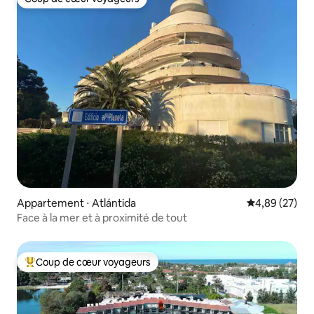
Coup de cœur voyageurs
Appartement ⋅ Atlántida
Évaluation mo
4,89 (27)
Face à la mer et à proximité de tout
Coup de cœur voyageurs
Coups de cœur voyageurs les plus appréciés