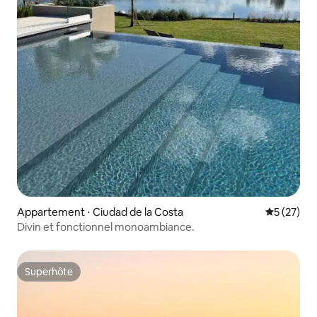
Appartement ⋅ Ciudad de la Costa
Évaluation
5 (27)
Divin et fonctionnel monoambiance.
Superhôte
Superhôte