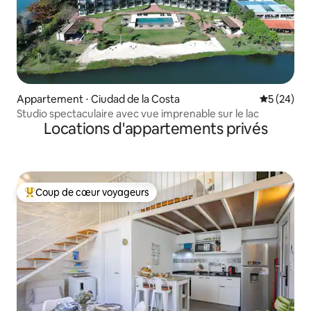
Appartement ⋅ Ciudad de la Costa
Évaluation
5 (24)
Studio spectaculaire avec vue imprenable sur le lac
Locations d'appartements privés
Coup de cœur voyageurs
Coups de cœur voyageurs les plus appréciés