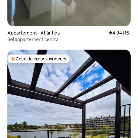
Appartement ⋅ Atlántida
Évaluation mo
4,94 (16)
Bel appartement central
Coup de cœur voyageurs
Coups de cœur voyageurs les plus appréciés