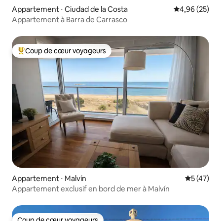
Appartement ⋅ Ciudad de la Costa
Évaluation mo
4,96 (25)
Appartement à Barra de Carrasco
Coup de cœur voyageurs
Coups de cœur voyageurs les plus appréciés
Appartement ⋅ Malvín
Évaluation
5 (47)
Appartement exclusif en bord de mer à Malvín
Coup de cœur voyageurs