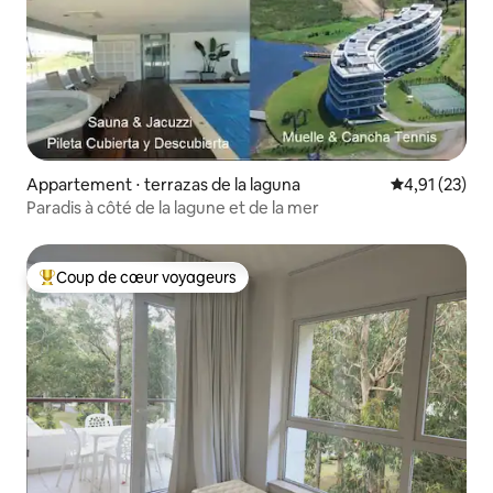
Appartement ⋅ terrazas de la laguna
Évaluation mo
4,91 (23)
Paradis à côté de la lagune et de la mer
Coup de cœur voyageurs
Coups de cœur voyageurs les plus appréciés