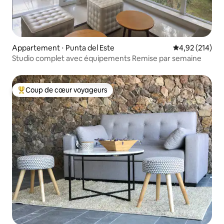
Appartement ⋅ Punta del Este
Évaluation moy
4,92 (214)
Studio complet avec équipements Remise par semaine
Coup de cœur voyageurs
Coups de cœur voyageurs les plus appréciés