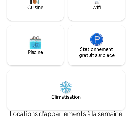
chauffée, une salle de sport, des
car il dispose d'u
Cuisine
Wifi
espaces de coworking et une sécurité
rapide (200 Mbps)
24 h/24 et 7 j/7. Lawa Calyptus,
idéalement situé à proximité de
Carrasco, de Zonamerica et de
l'aéroport.
Stationnement
Piscine
gratuit sur place
Climatisation
Locations d'appartements à la semaine