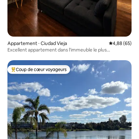
Appartement ⋅ Ciudad Vieja
Évaluation mo
4,88 (65)
Excellent appartement dans l'immeuble le plus
emblématique.
Coup de cœur voyageurs
Coups de cœur voyageurs les plus appréciés