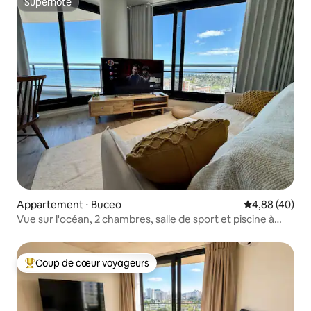
Superhôte
Superhôte
Appartement ⋅ Buceo
Évaluation mo
4,88 (40)
Vue sur l'océan, 2 chambres, salle de sport et piscine à
Buceo
Coup de cœur voyageurs
Coups de cœur voyageurs les plus appréciés