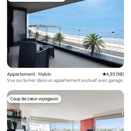
Coups de cœur voyageurs les plus appréciés
Appartement ⋅ Malvín
Évaluation mo
4,93 (98)
Vue sur la mer dans un appartement exclusif avec garage
Coup de cœur voyageurs
Coup de cœur voyageurs