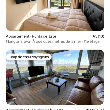
Appartement ⋅ Punta del Este
Évaluation
5 (10)
Manglar Brava · À quelques mètres de la mer · 11e étage
Coup de cœur voyageurs
Coup de cœur voyageurs