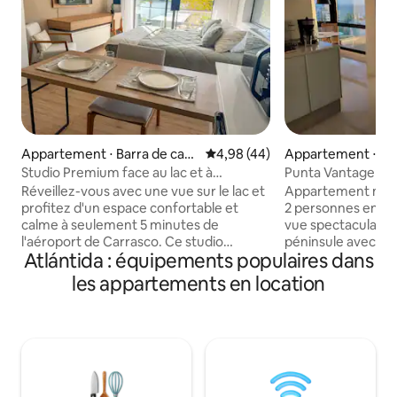
Appartement ⋅ Barra de carr
Évaluation moyenne sur la base
4,98 (44)
Appartement ⋅ Pun
asco
e
Studio Premium face au lac et à
Punta Vantage Poi
5 minutes de l'aéroport
Réveillez-vous avec une vue sur le lac et
Appartement mod
profitez d'un espace confortable et
2 personnes enti
calme à seulement 5 minutes de
vue spectaculaire s
l'aéroport de Carrasco. Ce studio
péninsule avec 2 b
Atlántida : équipements populaires dans
moderne est idéal pour les séjours de
quelques rues du 
courte durée ou les voyages d'affaires,
mansa & brava. Com
les appartements en location
avec tout ce dont vous avez besoin pour
son propre garag
vous sentir à l'aise : beaucoup de lumière
haute catégorie te
naturelle, un balcon privé avec vue
intérieure et extér
dégagée et un cadre paisible.
sport, salon d'affa
L'immeuble offre d'excellents
ouverte 24 h/24. 
équipements, notamment une piscine
et profiter de Punt
extérieure, une piscine intérieure
de l'année ou comb