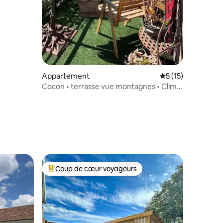
Appartement
Évaluation moyenne
5 (15)
Cocon • terrasse vue montagnes • Clim •
Parking
taires : 4,88 sur 5
Coup de cœur voyageurs
Coups de cœur voyageurs les plus appréciés