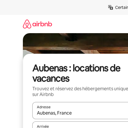
Aller
Certai
directement
au
contenu
Aubenas : locations de
vacances
Trouvez et réservez des hébergements uniqu
sur Airbnb
Adresse
Lorsque les résultats s'affichent, utilisez les flèc
Arrivée