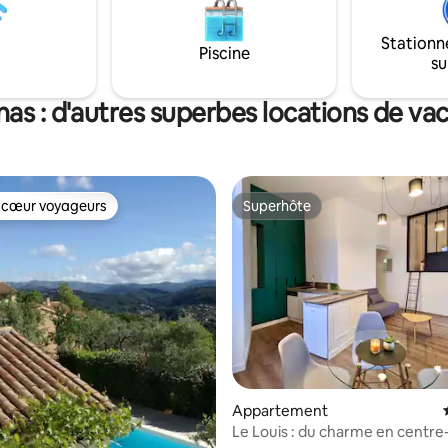
ps et serviettes pour6
Stationn
Piscine
su
as : d'autres superbes locations de va
 cœur voyageurs
Superhôte
 cœur voyageurs
Superhôte
r la base de 61 commentaires : 4,82 sur 5
Appartement
Le Louis : du charme en centre-