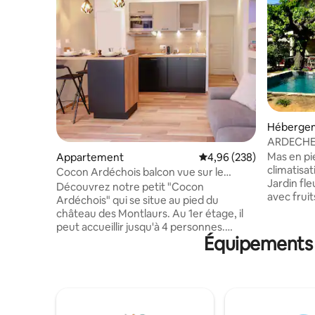
Héberge
ARDECHE,
Clim&Wifi
Mas en pierre de charme, dis
Appartement
Évaluation moyenne sur 
4,96 (238)
climatisat
Cocon Ardéchois balcon vue sur le
Jardin fle
château
Découvrez notre petit "Cocon
avec frui
Ardéchois" qui se situe au pied du
coings)..
château des Montlaurs. Au 1er étage, il
brasero e
peut accueillir jusqu'à 4 personnes.
dans la f
Équipements p
Totalement refait à neuf, il vous séduira
Coin déte
par son charme et son emplacement ; où
dispositi
sur place vous trouverez de nombreux
géant, pét
restaurants, boulangeries, bars, glacier...
descente 
En couple, en famille ou entre amis tout
tennis à 
est pensé pour que vous puissiez passer