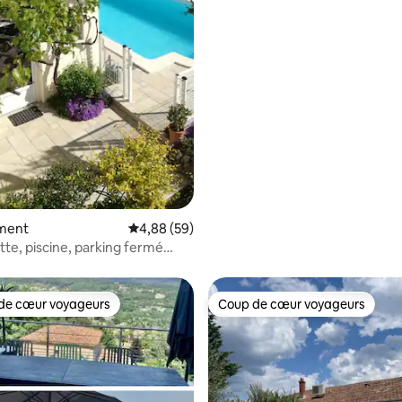
ment
Évaluation moyenne sur la base de 59 commen
4,88 (59)
te, piscine, parking fermé
oto.
de cœur voyageurs
Coup de cœur voyageurs
 cœur voyageurs les plus appréciés
Coup de cœur voyageurs