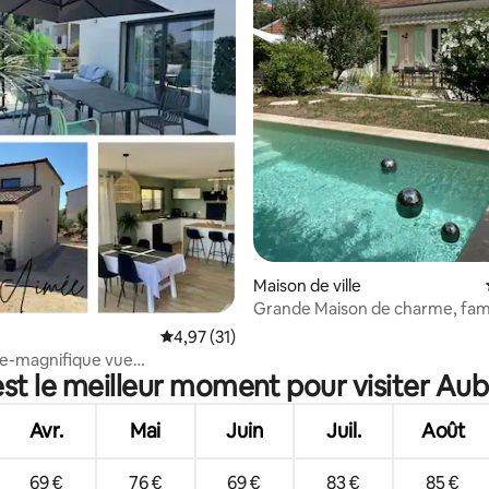
 sur la base de 25 commentaires : 5 sur 5
Maison de ville
Grande Maison de charme, famil
piscine,jardin
Évaluation moyenne sur la base de 31 comme
4,97 (31)
ée-magnifique vue
st le meilleur moment pour visiter Au
que-Aubenas
Avr.
Mai
Juin
Juil.
Août
69 €
76 €
69 €
83 €
85 €