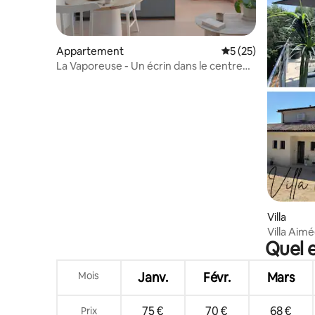
Appartement
Évaluation moyenne
5 (25)
La Vaporeuse - Un écrin dans le centre
historique
Villa
Villa Aim
Quel e
panorami
Mois
Janv.
Févr.
Mars
75 €
70 €
68 €
Prix