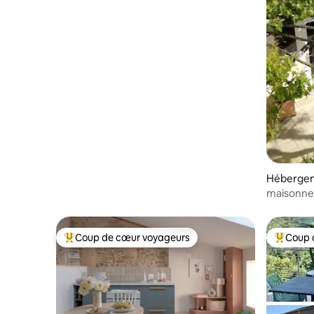
Héberge
maisonnet
auto et m
Coup de cœur voyageurs
Coup 
Coups de cœur voyageurs les plus appréciés
Coups de