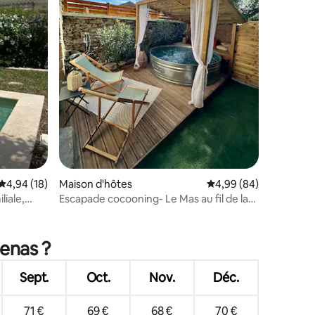
Évaluation moyenne sur la base de 18 commentaires : 4,94 sur 5
4,94 (18)
Maison d'hôtes
Évaluation moyenne su
4,99 (84)
iale,
Escapade cocooning- Le Mas au fil de la
vigne
ntaires : 4,97 sur 5
benas ?
Sept.
Oct.
Nov.
Déc.
71 €
69 €
68 €
70 €