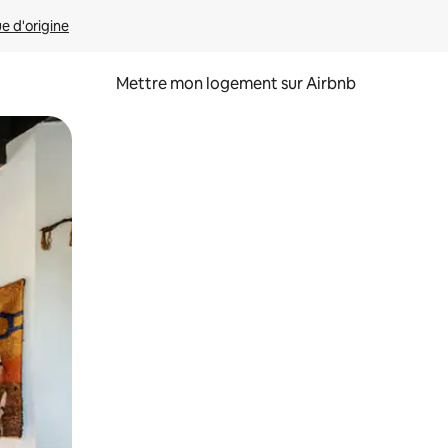
ue d'origine
Mettre mon logement sur Airbnb
sant glisser.