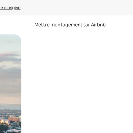
ue d'origine
Mettre mon logement sur Airbnb
sant glisser.