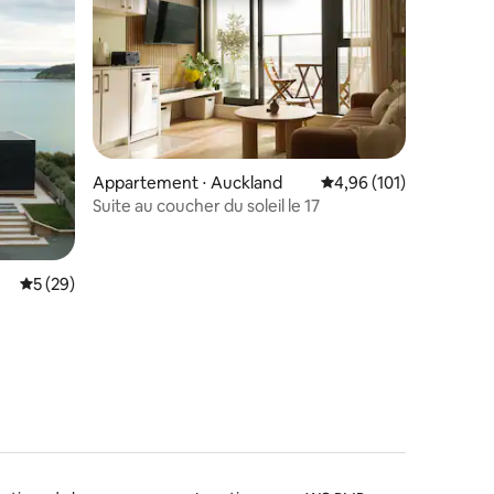
Appartement ⋅ Auckland
Évaluation moyenne sur
4,96 (101)
mmentaires : 5 sur 5
Suite au coucher du soleil le 17
Évaluation moyenne sur la base de 29 commentaires : 5 sur 5
5 (29)