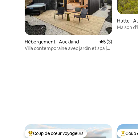
Hutte ⋅ A
Maison d'
d'une ch
Hébergement ⋅ Auckland
Évaluation moyenn
5 (3)
Villa contemporaine avec jardin et spa |
Sylvia Park
Coup de cœur voyageurs
Coup 
Coups de cœur voyageurs les plus appréciés
Coups de