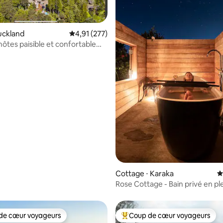
uckland
Évaluation moyenne sur la base de 277 comme
4,91 (277)
hôtes paisible et confortable
ambre à Swanson
e sur la base de 3 commentaires : 5 sur 5
Cottage ⋅ Karaka
É
Rose Cottage - Bain privé en ple
observation des étoiles
de cœur voyageurs
Coup de cœur voyageurs
 cœur voyageurs les plus appréciés
Coups de cœur voyageurs les p