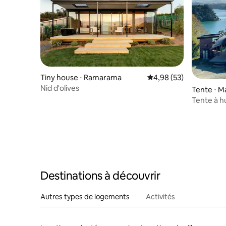
Tiny house ⋅ Ramarama
Évaluation moyenne sur
4,98 (53)
Nid d'olives
Tente ⋅ M
Tente à h
Destinations à découvrir
Autres types de logements
Activités