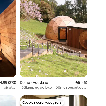
ntaires : 4,91 sur 5
valuation moyenne sur la base de 273 commentaires : 4,99 sur 5
4,99 (273)
Dôme ⋅ Auckland
Évaluation moyenne
5 (46)
in air et
【Glamping de luxe】Dôme romantique
à la française
Coup de cœur voyageurs
lus appréciés
Coup de cœur voyageurs