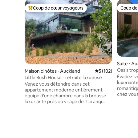
Coup de cœur voyageurs
Coup de
Coups de cœur voyageurs les plus appréciés
Coup de
Suite ⋅ A
Oasis trop
Maison d'hôtes ⋅ Auckland
Évaluation moyenne 
5 (102)
Serre
Évadez-vo
Little Bush House - retraite luxueuse
luxuriant
Venez vous détendre dans cet
romantiqu
appartement moderne entièrement
chez vous
équipé d'une chambre dans la brousse
Votre suit
luxuriante près du village de Titirangi
Queen Size
dans les Waitakeres, à 25 minutes du
avec douch
quartier central des affaires d'Auckland.
à thé et à
Petit déjeuner léger fourni. Un canapé
donnant sur l
convertible permet à une personne
votre séj
supplémentaire. Nous avons un vaste
de l'accès
terrain avec des promenades dans la