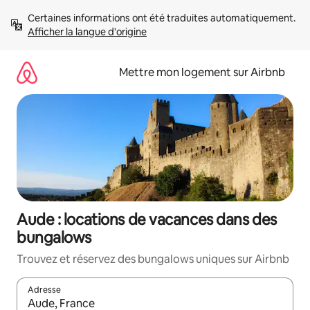
Aller
Certaines informations ont été traduites automatiquement. 
directement
Afficher la langue d'origine
au
contenu
Mettre mon logement sur Airbnb
Aude : locations de vacances dans des
bungalows
Trouvez et réservez des bungalows uniques sur Airbnb
Adresse
Lorsque les résultats s'affichent, utilisez les flèches vers le hau