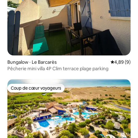
Bungalow ⋅ Le Barcarès
Évaluation m
4,89 (9)
Pêcherie mini villa 4P Clim terrace plage parking
Coup de cœur voyageurs
Coup de cœur voyageurs