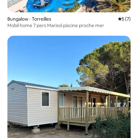
Bungalow ⋅ Torreilles
Évaluatio
5 (7)
Mobil home 7 pers Marisol piscine proche mer