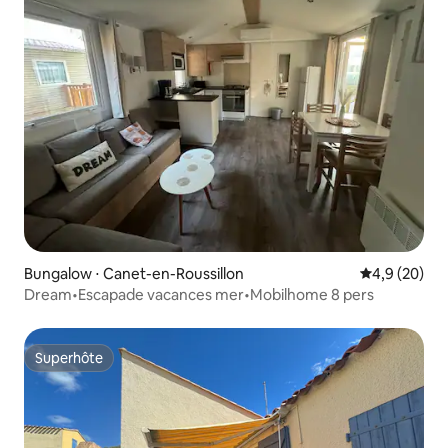
Bungalow ⋅ Canet-en-Roussillon
Évaluation m
4,9 (20)
Dream•Escapade vacances mer•Mobilhome 8 pers
Superhôte
Superhôte