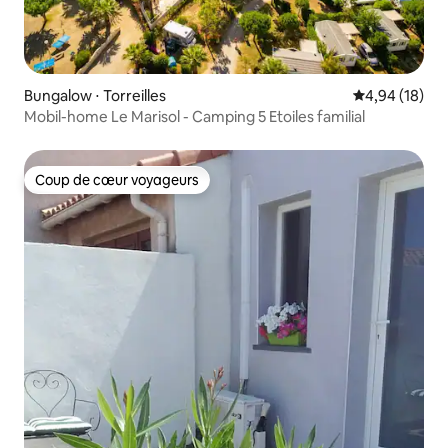
Bungalow ⋅ Torreilles
Évaluation mo
4,94 (18)
Mobil-home Le Marisol - Camping 5 Etoiles familial
Coup de cœur voyageurs
Coup de cœur voyageurs