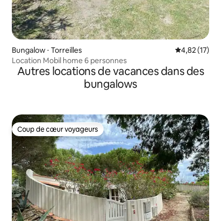
Bungalow ⋅ Torreilles
Évaluation mo
4,82 (17)
Location Mobil home 6 personnes
Autres locations de vacances dans des
bungalows
Coup de cœur voyageurs
Coup de cœur voyageurs