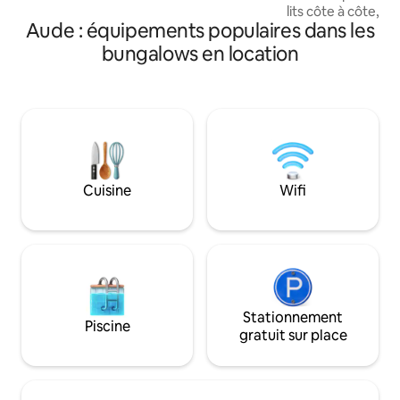
lits côte à côte, et
Aude : équipements populaires dans les
superposés) POUR 4 ADULTES ET 2
ENFANTS * Très nombreux rangements !
bungalows en location
Terrasse 1/2 couverte avec brise vue/
brise vent Piscine chauffée surveillée,
snack bar, aire de 
terrain de pétanqu
laverie Animation juillet/ aout en soirée,
prise en main des
animateurs Plage 
Cuisine
Wifi
Stationnement
Piscine
gratuit sur place