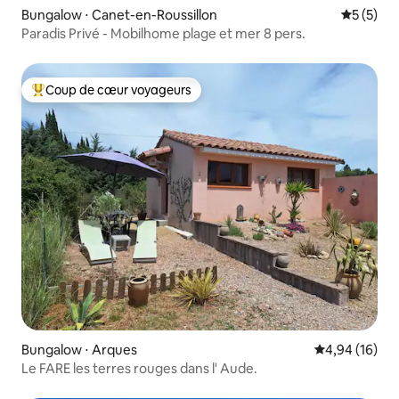
Bungalow ⋅ Canet-en-Roussillon
Évaluatio
5 (5)
Paradis Privé - Mobilhome plage et mer 8 pers.
Coup de cœur voyageurs
Coups de cœur voyageurs les plus appréciés
Bungalow ⋅ Arques
Évaluation mo
4,94 (16)
Le FARE les terres rouges dans l' Aude.