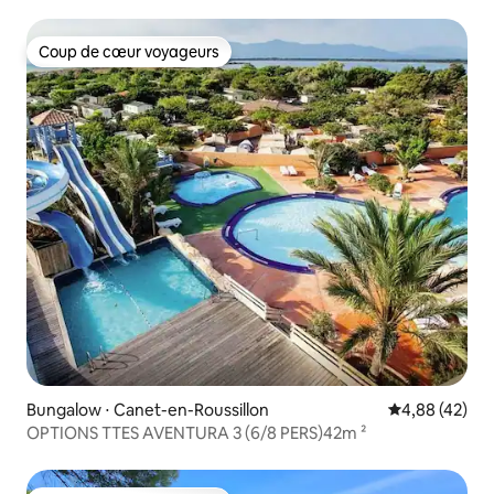
Coup de cœur voyageurs
Coup de cœur voyageurs
Bungalow ⋅ Canet-en-Roussillon
Évaluation mo
4,88 (42)
OPTIONS TTES AVENTURA 3 (6/8 PERS)42m ²