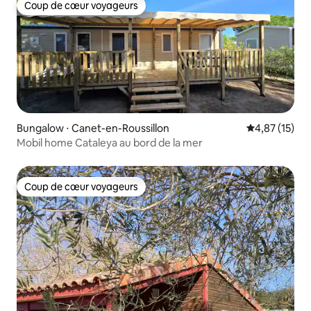
Coup de cœur voyageurs
Coup de cœur voyageurs
Bungalow ⋅ Canet-en-Roussillon
Évaluation mo
4,87 (15)
Mobil home Cataleya au bord de la mer
Coup de cœur voyageurs
Coup de cœur voyageurs