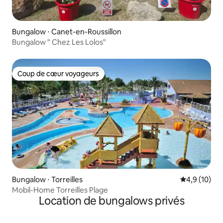
Bungalow ⋅ Canet-en-Roussillon
Bungalow " Chez Les Lolos"
Coup de cœur voyageurs
Coup de cœur voyageurs
Bungalow ⋅ Torreilles
Évaluation m
4,9 (10)
Mobil-Home Torreilles Plage
Location de bungalows privés