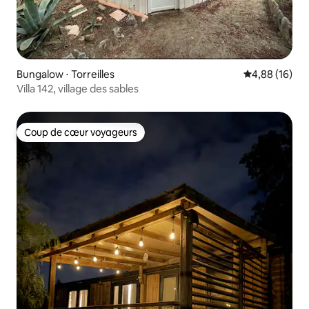
Bungalow ⋅ Torreilles
Évaluation mo
4,88 (16)
Villa 142, village des sables
Coup de cœur voyageurs
Coup de cœur voyageurs