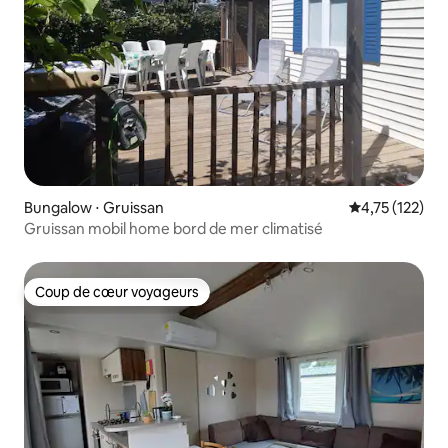
Bungalow ⋅ Gruissan
Évaluation moy
4,75 (122)
Gruissan mobil home bord de mer climatisé
Coup de cœur voyageurs
Coup de cœur voyageurs