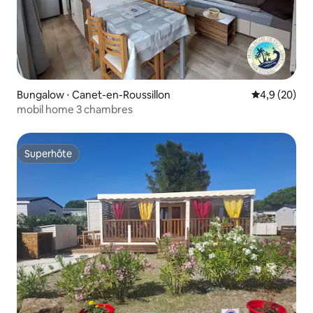
Bungalow ⋅ Canet-en-Roussillon
Évaluation m
4,9 (20)
mobil home 3 chambres
Superhôte
Superhôte