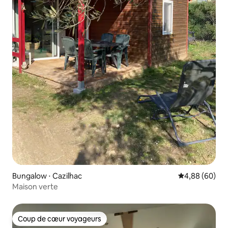
Bungalow ⋅ Cazilhac
Évaluation mo
4,88 (60)
Maison verte
Coup de cœur voyageurs
Coup de cœur voyageurs