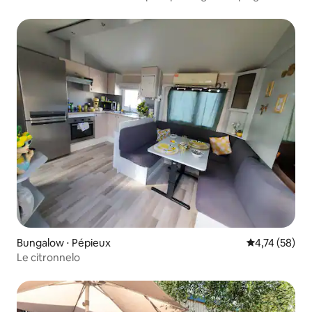
Bungalow ⋅ Pépieux
Évaluation mo
4,74 (58)
Le citronnelo