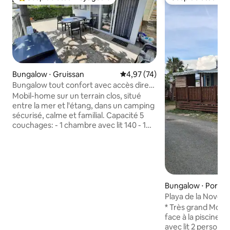
Coups de cœur voyageurs les plus appréciés
Coup de cœur vo
Bungalow ⋅ Gruissan
Évaluation moyenne sur la base
4,97 (74)
Bungalow tout confort avec accès direct
à la plage
Mobil-home sur un terrain clos, situé
entre la mer et l'étang, dans un camping
sécurisé, calme et familial. Capacité 5
couchages: - 1 chambre avec lit 140 - 1
chambre avec lit 140 + 1 couchette
amovible pour enfant. Chaque
couchage est équipé de protèges
matelas, couettes, oreillers et traversin
avec leurs housses de protection. Le
linge (draps, serviettes...) peut être
Bungalow ⋅ Port-l
fourni avec supplément de 20€ et 10€/lit
Playa de la Novela
supplémentaire. Ménage effectué par
* Très grand Mobil
les voyageurs ou contre paiement de
face à la piscine ! 3 ch
50€
avec lit 2 personn