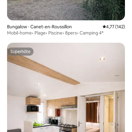
Bungalow ⋅ Canet-en-Roussillon
Évaluation moy
4,77 (142)
Mobil-home• Plage• Piscine• 8pers• Camping 4*
Superhôte
Superhôte