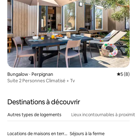
Bungalow ⋅ Perpignan
Évaluatio
5 (8)
Suite 2 Personnes Climatisé + Tv
Destinations à découvrir
Autres types de logements
Lieux incontournables à proximit
Locations de maisons en terre
Séjours à la ferme