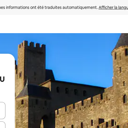
nes informations ont été traduites automatiquement. 
Afficher la lang
au
hes vers le haut et vers le bas pour les parcourir ou en appuyant et en fai