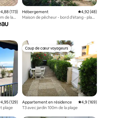
mmentaires : 5 sur 5
valuation moyenne sur la base de 173 commentaires : 4,88 sur 5
4,88 (173)
Hébergement
Évaluation moyenne su
4,92 (48)
m de la
Maison de pêcheur - bord d'étang - plage
eau
à 8km
Coup de cœur voyageurs
lus appréciés
Coup de cœur voyageurs
taires : 4,84 sur 5
valuation moyenne sur la base de 129 commentaires : 4,95 sur 5
4,95 (129)
Appartement en résidence
Évaluation moyenne su
4,9 (169)
t plage
T3 avec jardin 100m de la plage