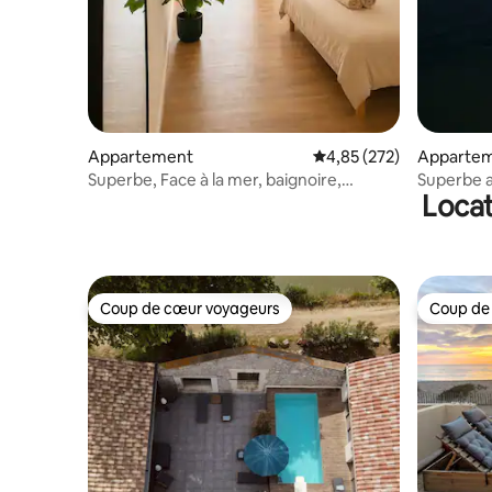
Appartement
Évaluation moyenne sur 
4,85 (272)
Apparte
Superbe, Face à la mer, baignoire,
Superbe a
Locat
rétroprojecteur
Coup de cœur voyageurs
Coup de
Coup de cœur voyageurs
Coup de