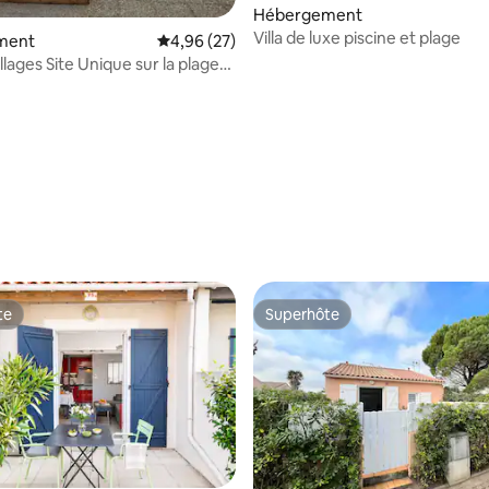
Hébergement
Villa de luxe piscine et plage
ment
Évaluation moyenne sur la base de 27 commen
4,96 (27)
 la base de 50 commentaires : 4,92 sur 5
lages Site Unique sur la plage
te
Superhôte
te
Superhôte