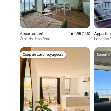
Appartement
Évaluation moyenne sur 
4,95 (146)
Apparte
Ô pieds dans l'eau
Coup de cœur voyageurs
Superhô
Coup de cœur voyageurs
Superhô