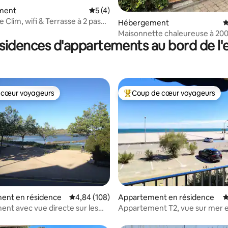
ment
Évaluation moyenne sur la base de 4 co
5 (4)
 Clim, wifi & Terrasse à 2 pas
 la base de 119 commentaires : 4,79 sur 5
Hébergement
É
Maisonnette chaleureuse à 200
sidences d'appartements au bord de l'
mer
 cœur voyageurs
Coup de cœur voyageurs
 cœur voyageurs
Coups de cœur voyageurs les p
la base de 354 commentaires : 4,93 sur 5
ent en résidence
Évaluation moyenne sur la base de 108 commen
4,84 (108)
Appartement en résidence
É
nt avec vue directe sur les
Appartement T2, vue sur mer e