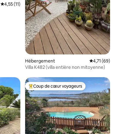
Évaluation moyenne sur la base de 11 commentaires : 4,55 sur 5
4,55 (11)
taires : 4,96 sur 5
Hébergement
Évaluation moyenne su
4,71 (69)
Villa K482 (villa entière non mitoyenne)
Coup de cœur voyageurs
Coups de cœur voyageurs les plus appréciés