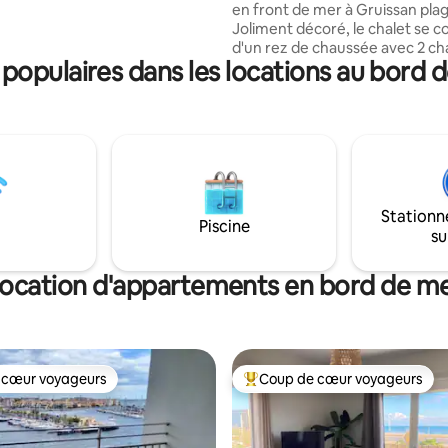
en front de mer à Gruissan pla
époque et confort actuel,
Joliment décoré, le chalet se 
par une grande terrasse en
d'un rez de chaussée avec 2 c
table pièce de vie tournée vers
opulaires dans les locations au bord d
salle d'eau, wc indépendant et à
.
salon cuisine, 2 chambres , wc
indépendant, salle d'eau. La cui
tout équipée. Au pied du chalet
emplacement fermé pour y st
planche de surf, voile, vélos....
la mer 50m, aire de jeux , terrai
volley, fête foraine, restaurant
Stationn
commerces. Tout peut se faire 
Piscine
su
ocation d'appartements en bord de m
 cœur voyageurs
Coup de cœur voyageurs
 cœur voyageurs
Coups de cœur voyageurs les p