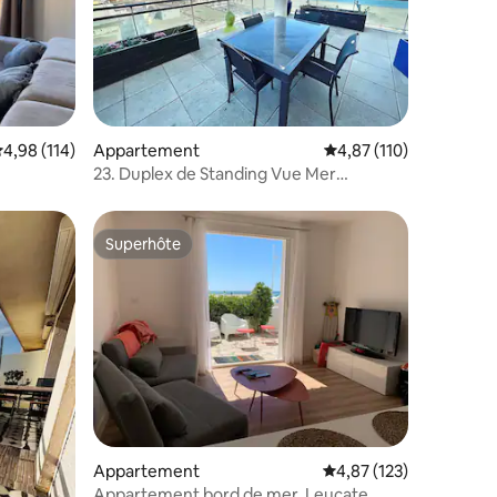
taires : 4,88 sur 5
valuation moyenne sur la base de 114 commentaires : 4,98 sur 5
4,98 (114)
Appartement
Évaluation moyenne sur
4,87 (110)
23. Duplex de Standing Vue Mer
Exceptionnelle
Superhôte
Superhôte
Appartement
Évaluation moyenne sur
4,87 (123)
Appartement bord de mer, Leucate