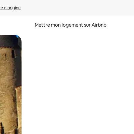
ue d'origine
Mettre mon logement sur Airbnb
sant glisser.