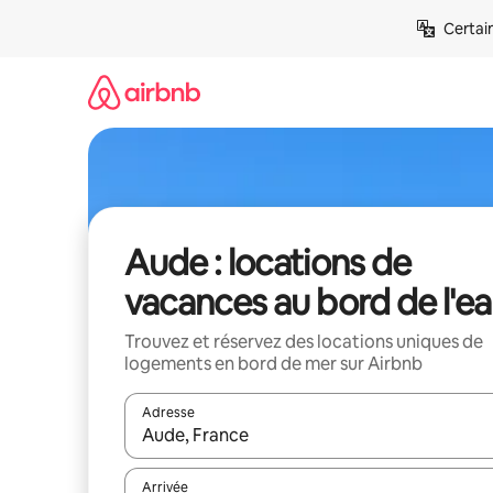
Aller
Certai
directement
au
contenu
Aude : locations de
vacances au bord de l'e
Trouvez et réservez des locations uniques de
logements en bord de mer sur Airbnb
Adresse
Lorsque les résultats s'affichent, utilisez les flèc
Arrivée