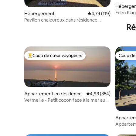
Héberge
Eden Plage
Hébergement
Évaluation moyenne sur
4,79 (119)
du sable
Pavillon chaleureux dans résidence
Ré
proche plage.
Coup de cœur voyageurs
Coup de
Coups de cœur voyageurs les plus appréciés
Coup de
Appartement en résidence
Évaluation moyenne sur 
4,93 (354)
Vermeille - Petit cocon face à la mer au
7ème ciel
Appartem
Apparteme
étangs