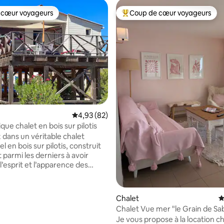
 cœur voyageurs
Coup de cœur voyageurs
 cœur voyageurs
Coups de cœur voyageurs les p
 la base de 27 commentaires : 4,96 sur 5
Évaluation moyenne sur la base de 82 commen
4,93 (82)
que chalet en bois sur pilotis
 dans un véritable chalet
el en bois sur pilotis, construit
 parmi les derniers à avoir
’esprit et l’apparence des
iginels de Gruissan. À 150 m de
et à deux pas des commerces et
ts, vous profitez d’un
Chalet
É
nt privilégié pour tout faire à
Chalet Vue mer "le Grain de Sa
vélo. Un havre de paix
Je vous propose à la location c
ue et chaleureux, entre