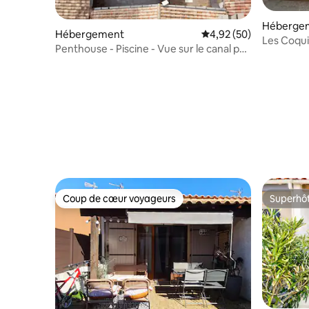
Héberge
Hébergement
Évaluation moyenne sur
4,92 (50)
Les Coquil
Penthouse - Piscine - Vue sur le canal par
Naturiste
Salty Dayz
Coup de cœur voyageurs
Superhô
Coup de cœur voyageurs
Superhô