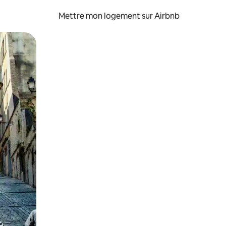
Mettre mon logement sur Airbnb
sant glisser.