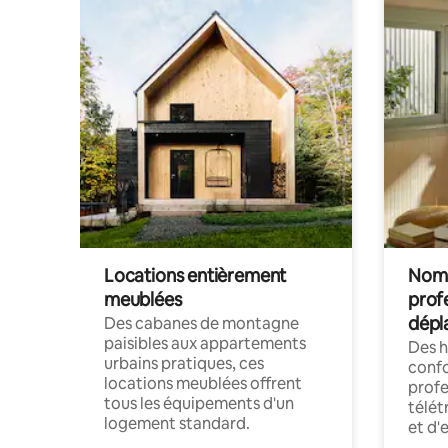
Locations entièrement
Noma
meublées
prof
dépl
Des cabanes de montagne
paisibles aux appartements
Des 
urbains pratiques, ces
confo
locations meublées offrent
profe
tous les équipements d'un
télét
logement standard.
et d'