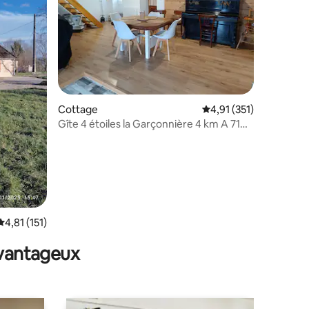
ntaires : 4,78 sur 5
Cottage
Évaluation moyenne sur
4,91 (351)
Gîte 4 étoiles la Garçonnière 4 km A 71
sortie 10
Évaluation moyenne sur la base de 151 commentaires : 4,81 sur 5
4,81 (151)
avantageux