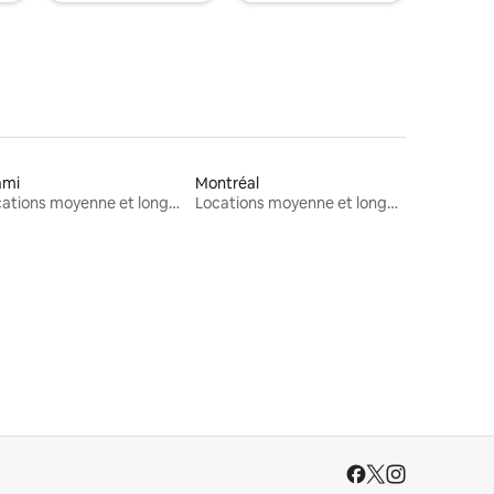
ami
Montréal
Locations moyenne et longue durée
Locations moyenne et longue durée