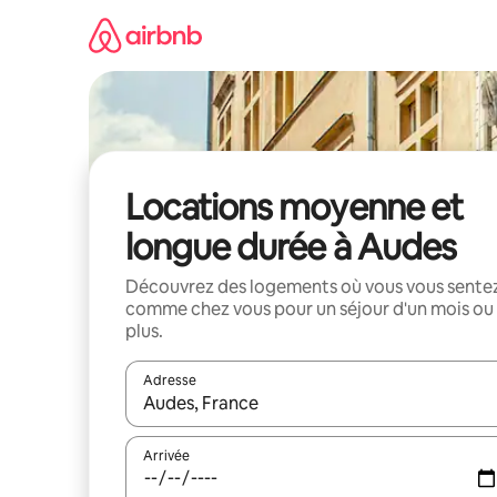
Aller
directement
au
contenu
Locations moyenne et
longue durée à Audes
Découvrez des logements où vous vous sente
comme chez vous pour un séjour d'un mois ou
plus.
Adresse
Lorsque les résultats s'affichent, utilisez les flèc
Arrivée