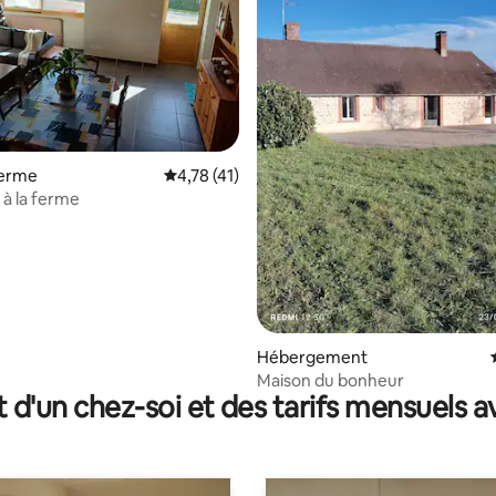
ferme
Évaluation moyenne sur la base de 41 comme
4,78 (41)
à la ferme
r la base de 17 commentaires : 4,94 sur 5
Hébergement
Maison du bonheur
t d'un chez-soi et des tarifs mensuels 