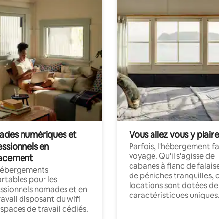
des numériques et
Vous allez vous y plaire
essionnels en
Parfois, l'hébergement fai
voyage. Qu'il s'agisse de
acement
cabanes à flanc de falais
hébergements
de péniches tranquilles, 
rtables pour les
locations sont dotées de
ssionnels nomades et en
caractéristiques uniques
ravail disposant du wifi
espaces de travail dédiés.