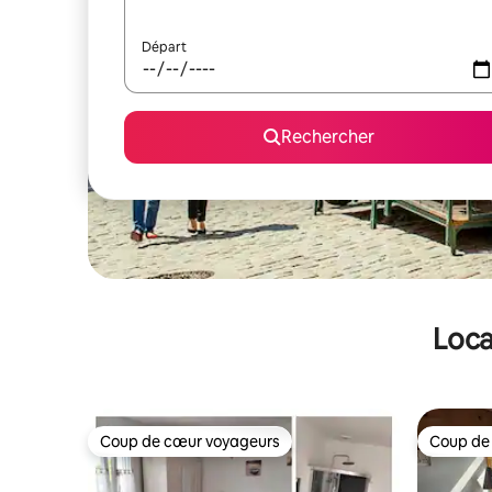
Départ
Rechercher
Loca
Coup de cœur voyageurs
Coup de
Coup de cœur voyageurs
Coup de