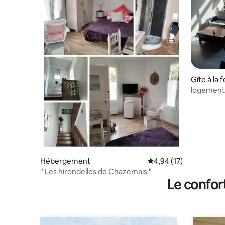
Gîte à la 
logement 
Hébergement
Évaluation moyenne su
4,94 (17)
" Les hirondelles de Chazemais "
Le confor