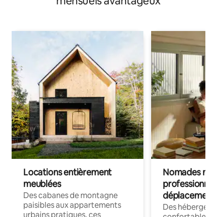
mensuels avantageux
Locations entièrement
Nomades num
meublées
professionnel
déplacement
Des cabanes de montagne
paisibles aux appartements
Des hébergem
urbains pratiques, ces
confortables p