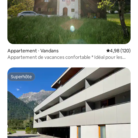
Appartement ⋅ Vandans
Évaluation moy
4,98 (120)
Appartement de vacances confortable * Idéal pour les
familles
Superhôte
Superhôte