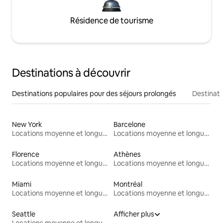
Résidence de tourisme
Destinations à découvrir
Destinations populaires pour des séjours prolongés
Destinati
New York
Barcelone
Locations moyenne et longue durée
Locations moyenne et longue durée
Florence
Athènes
Locations moyenne et longue durée
Locations moyenne et longue durée
Miami
Montréal
Locations moyenne et longue durée
Locations moyenne et longue durée
Seattle
Afficher plus
Locations moyenne et longue durée