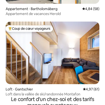
Appartement ⋅ Bartholomäberg
Évaluation mo
4,84 (58)
Appartement de vacances Herold
Coup de cœur voyageurs
Coups de cœur voyageurs les plus appréciés
Loft ⋅ Gantschier
Évaluation mo
4,97 (61)
Loft dans la vallée de ski/randonnée Montafon
Le confort d'un chez-soi et des tarifs