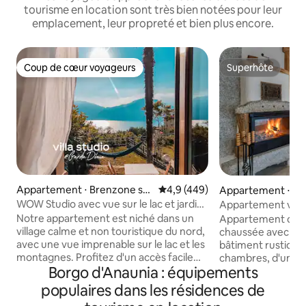
tourisme en location sont très bien notées pour leur
emplacement, leur propreté et bien plus encore.
Coup de cœur voyageurs
Superhôte
Coup de cœur voyageurs
Superhôte
Appartement ⋅ Brenzone sul
Évaluation moyenne sur la base
4,9 (449)
Appartement ⋅ Bu
Garda
Molini
WOW Studio avec vue sur le lac et jardin
Appartement vue p
privé @GardaDoma
Notre appartement est niché dans un
Appartement de 6
village calme et non touristique du nord,
chaussée avec vue 
avec une vue imprenable sur le lac et les
bâtiment rustique.
montagnes. Profitez d'un accès facile
chambres, d'une s
Borgo d'Anaunia : équipements
aux activités sportives, au trekking et
grande douche et 
aux parcs aquatiques, ainsi que de
avec lave-vaisselle
populaires dans les résidences de
conseils d'initiés, pour un mélange de
réfrigérateur/cong