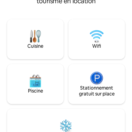
tourisme en location
tranquillité et d'aventure. Séjourner
induction, four à 
avec notre famille GardaDoma, ce n'est
bouilloire. Le sal
pas seulement réserver un
télévision, un canapé
appartement : nous offrons une
une cheminée à bo
expérience d'hospitalité chaleureuse et
Parking garanti p
authentique, qui vous permet de vous
Inclus : nettoyage f
sentir comme chez vous dans une
bain, Wi-Fi et accès
maison de campagne familiale où tout le
débordement (sais
Cuisine
Wifi
monde vous attend.
Stationnement
Piscine
gratuit sur place