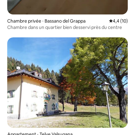
Chambre privée ⋅ Bassano del Grappa
Évaluation m
4,4 (10)
Chambre dans un quartier bien desservi près du centre
Appartement ⋅ Telve Valsugana