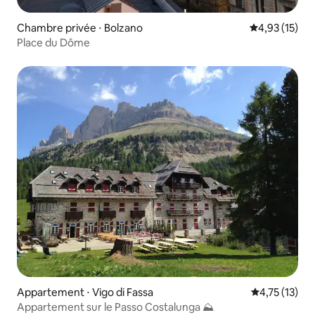
Chambre privée ⋅ Bolzano
Évaluation mo
4,93 (15)
Place du Dôme
Appartement ⋅ Vigo di Fassa
Évaluation mo
4,75 (13)
Appartement sur le Passo Costalunga ⛰