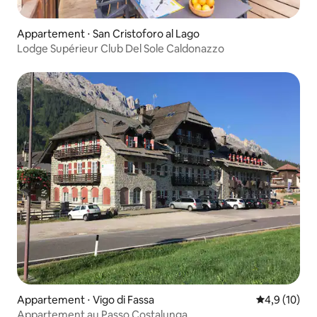
Appartement ⋅ San Cristoforo al Lago
Lodge Supérieur Club Del Sole Caldonazzo
Appartement ⋅ Vigo di Fassa
Évaluation m
4,9 (10)
Appartement au Passo Costalunga