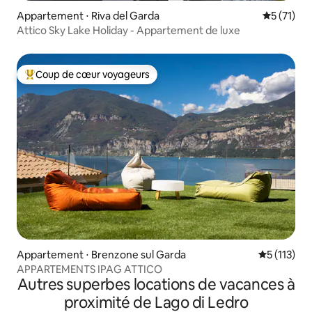
Appartement ⋅ Riva del Garda
Évaluation
5 (71)
Attico Sky Lake Holiday - Appartement de luxe
Coup de cœur voyageurs
Coups de cœur voyageurs les plus appréciés
Appartement ⋅ Brenzone sul Garda
Évaluation 
5 (113)
APPARTEMENTS IPAG ATTICO
Autres superbes locations de vacances à
proximité de Lago di Ledro