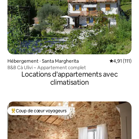
Hébergement ⋅ Santa Margherita
Évaluation mo
4,91 (111)
B&B Cà Ulivi ~ Appartement complet
Locations d'appartements avec
climatisation
Coup de cœur voyageurs
Coups de cœur voyageurs les plus appréciés