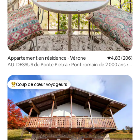
Appartement en résidence ⋅ Vérone
Évaluation moy
4,83 (206)
AU-DESSUS du Ponte Pietra • Pont romain de 2 000 ans •
VUE
Coup de cœur voyageurs
Coups de cœur voyageurs les plus appréciés