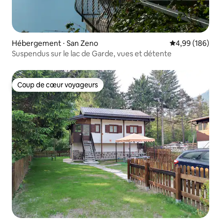
Hébergement ⋅ San Zeno
Évaluation moy
4,99 (186)
Suspendus sur le lac de Garde, vues et détente
Coup de cœur voyageurs
Coup de cœur voyageurs