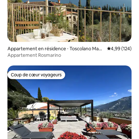
Appartement en résidence ⋅ Toscolano Made
Évaluation moy
4,99 (124)
rno
Appartement Rosmarino
Coup de cœur voyageurs
Coup de cœur voyageurs