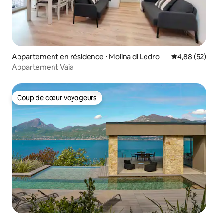
Appartement en résidence ⋅ Molina di Ledro
Évaluation mo
4,88 (52)
Appartement Vaia
Coup de cœur voyageurs
Coup de cœur voyageurs