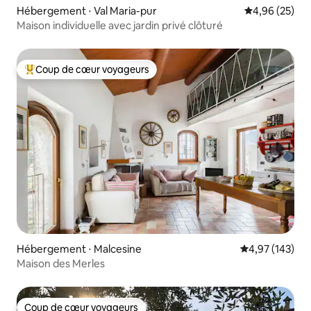
Hébergement ⋅ Val Maria-pur
Évaluation mo
4,96 (25)
Maison individuelle avec jardin privé clôturé
Coup de cœur voyageurs
Coups de cœur voyageurs les plus appréciés
Hébergement ⋅ Malcesine
Évaluation moy
4,97 (143)
Maison des Merles
Coup de cœur voyageurs