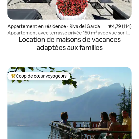
Appartement en résidence ⋅ Riva del Garda
Évaluation moy
4,79 (114)
Appartement avec terrasse privée 150 m² avec vue sur le
Location de maisons de vacances
lac
adaptées aux familles
Coup de cœur voyageurs
Coups de cœur voyageurs les plus appréciés