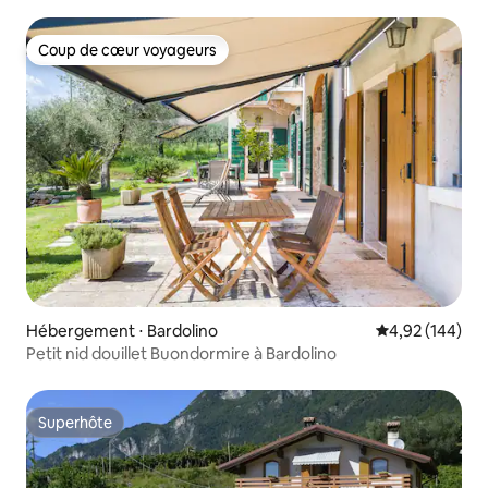
Coup de cœur voyageurs
Coup de cœur voyageurs
Hébergement ⋅ Bardolino
Évaluation moy
4,92 (144)
Petit nid douillet Buondormire à Bardolino
Superhôte
Superhôte