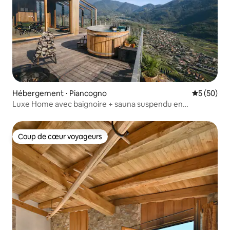
Hébergement ⋅ Piancogno
Évaluation
5 (50)
Luxe Home avec baignoire + sauna suspendu en
montagne
Coup de cœur voyageurs
Coup de cœur voyageurs