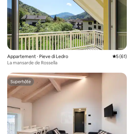
Appartement ⋅ Pieve di Ledro
Évaluation
5 (61)
La mansarde de Rossella
Superhôte
Superhôte