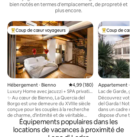
bien notés en termes d'emplacement, de propreté et
plus encore.
Coup de cœur voyageurs
Coup de cœur 
Coups de cœur voyageurs les plus appréciés
Coups de cœur vo
Hébergement ⋅ Bienno
Évaluation moyenne sur la base 
4,99 (180)
Appartement ⋅ Riv
da
Luxury Home avec jacuzzi + SPA privatif
Lac de Garde, gran
+ vue sur les Alpes
✨ Au cœur de Bienno, La Quercia del
Découvrez votre re
Borgo est une demeure du XVIIIe siècle
del Garda ! Notre
conçue pour les couples à la recherche
dans un cadre magn
de charme, d'intimité et de véritable
dispose d'une terr
Équipements populaires dans les
bien-être. Pierre ancienne, bois et
une vue imprenabl
design accompagnent un Private SPA
Équipé tout confo
locations de vacances à proximité de
rien que pour vous avec jacuzzi, sauna
confortables à une