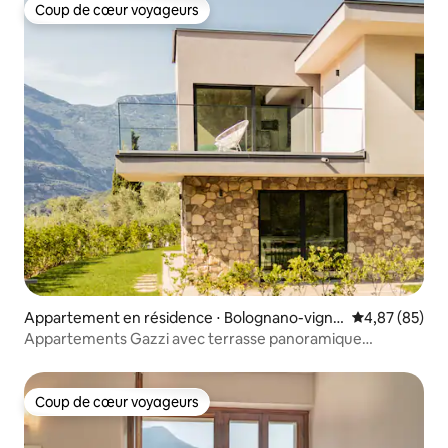
Coup de cœur voyageurs
Coup de cœur voyageurs
Appartement en résidence ⋅ Bolognano-vigno
Évaluation mo
4,87 (85)
le
Appartements Gazzi avec terrasse panoramique
relaxante
Coup de cœur voyageurs
Coup de cœur voyageurs