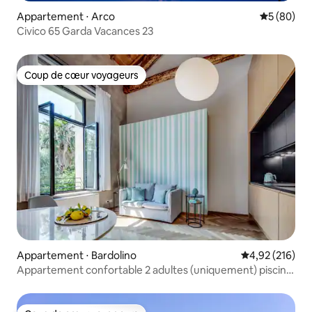
Appartement ⋅ Arco
Évaluation
5 (80)
Civico 65 Garda Vacances 23
Coup de cœur voyageurs
Coup de cœur voyageurs
Appartement ⋅ Bardolino
Évaluation moy
4,92 (216)
Appartement confortable 2 adultes (uniquement) piscine
parking Bardolino