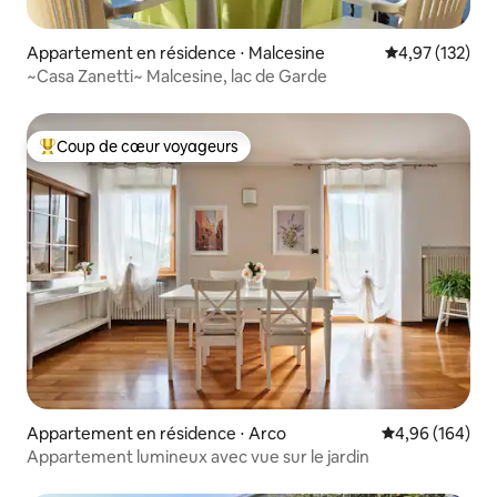
Appartement en résidence ⋅ Malcesine
Évaluation moy
4,97 (132)
~Casa Zanetti~ Malcesine, lac de Garde
Coup de cœur voyageurs
Coups de cœur voyageurs les plus appréciés
Appartement en résidence ⋅ Arco
Évaluation moy
4,96 (164)
Appartement lumineux avec vue sur le jardin