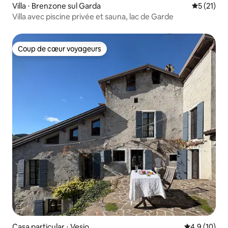
Villa ⋅ Brenzone sul Garda
Évaluation
5 (21)
Villa avec piscine privée et sauna, lac de Garde
Coup de cœur voyageurs
Coup de cœur voyageurs
Casa particular ⋅ Vesio
Évaluation m
4,9 (10)