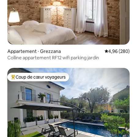
Appartement ⋅ Grezzana
Évaluation moy
4,96 (280)
Colline appartement RF12 wifi parking jardin
Coup de cœur voyageurs
Coups de cœur voyageurs les plus appréciés