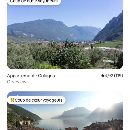
Coup de cœur voyageurs
Coup de cœur voyageurs
Appartement ⋅ Cologna
Évaluation moy
4,92 (119)
Oliveview
Coup de cœur voyageurs
Coups de cœur voyageurs les plus appréciés