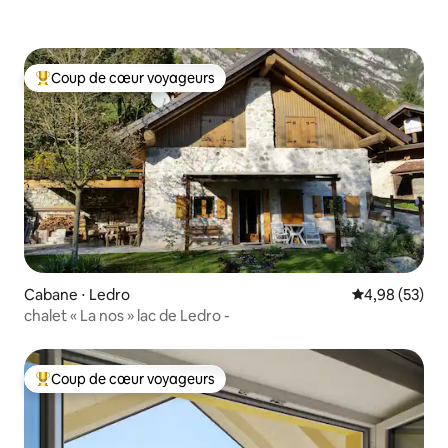
Coup de cœur voyageurs
Coups de cœur voyageurs les plus appréciés
Cabane ⋅ Ledro
Évaluation mo
4,98 (53)
chalet « La nos » lac de Ledro -
Coup de cœur voyageurs
Coups de cœur voyageurs les plus appréciés