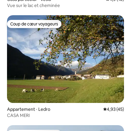
Vue sur le lac et cheminée
Coup de cœur voyageurs
Coup de cœur voyageurs
Appartement ⋅ Ledro
Évaluation mo
4,93 (45)
CASA MERI