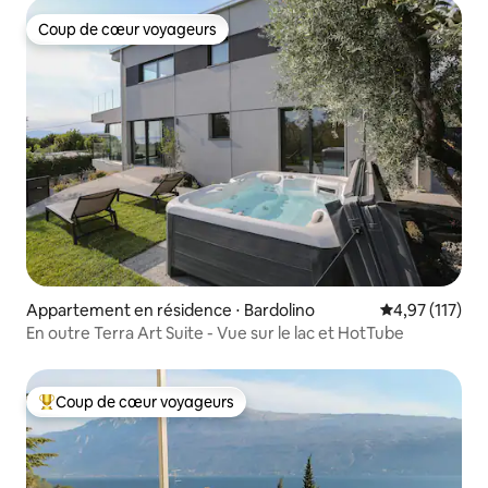
Coup de cœur voyageurs
Coup de cœur voyageurs
Appartement en résidence ⋅ Bardolino
Évaluation moy
4,97 (117)
En outre Terra Art Suite - Vue sur le lac et HotTube
Coup de cœur voyageurs
Coups de cœur voyageurs les plus appréciés