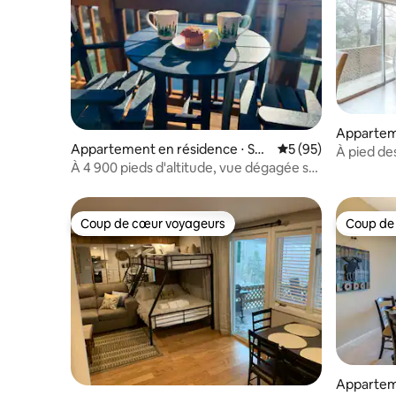
Appartem
Appartement en résidence ⋅ Sug
Évaluation moyenne 
5 (95)
ain
À pied des
ar Mountain
À 4 900 pieds d'altitude, vue dégagée sur
Apparteme
le lever du soleil dans les Blue Ridge
acceptés
Coup de cœur voyageurs
Coup de
Coup de cœur voyageurs
Coup de
Appartem