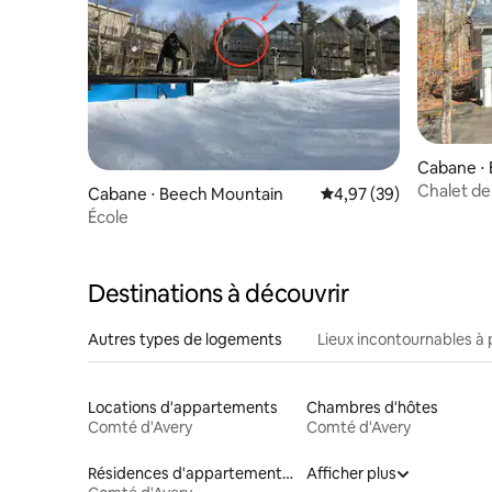
Cabane ⋅
Chalet de 
Cabane ⋅ Beech Mountain
Évaluation moyenne sur
4,97 (39)
École
Destinations à découvrir
Autres types de logements
Lieux incontournables à 
Locations d'appartements
Chambres d'hôtes
Comté d'Avery
Comté d'Avery
Résidences d'appartements en location
Afficher plus