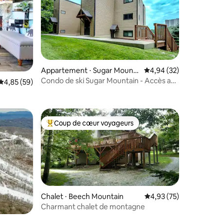
Appartement ⋅ Sugar Mounta
Évaluation moyenne su
4,94 (32)
ntaires : 4,85 sur 5
in
Condo de ski Sugar Mountain - Accès aux
Évaluation moyenne sur la base de 59 commentaires : 4,85 sur 5
4,85 (59)
pistes à pied
Coup de cœur voyageurs
lus appréciés
Coups de cœur voyageurs les plus appréciés
Chalet ⋅ Beech Mountain
Évaluation moyenne su
4,93 (75)
Charmant chalet de montagne
ntaires : 4,92 sur 5