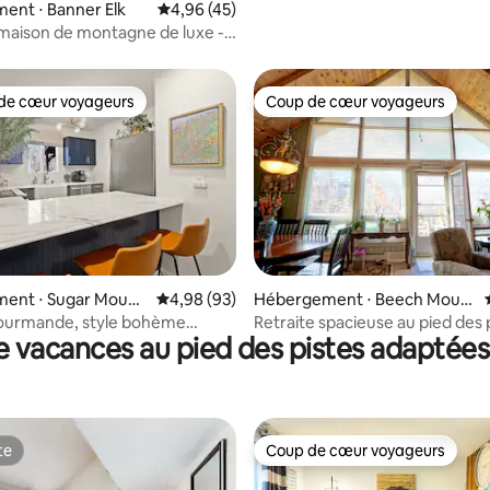
ent ⋅ Banner Elk
Évaluation moyenne sur la base de 45 comme
4,96 (45)
maison de montagne de luxe -
Vue sur 100 miles
de cœur voyageurs
Coup de cœur voyageurs
 cœur voyageurs les plus appréciés
Coup de cœur voyageurs
 la base de 68 commentaires : 4,84 sur 5
ent ⋅ Sugar Mount
Évaluation moyenne sur la base de 93 commen
4,98 (93)
Hébergement ⋅ Beech Moun
tain
gourmande, style bohème
Retraite spacieuse au pied des 
e vacances au pied des pistes adaptées 
 proximité des activités
te
Coup de cœur voyageurs
te
Coup de cœur voyageurs