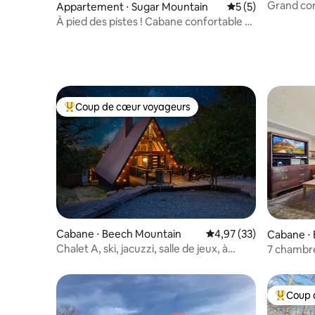
n
Grand con
Appartement ⋅ Sugar Mountain
Évaluation moyenn
5 (5)
avec vue 
À pied des pistes ! Cabane confortable à
Sugar Mountain pour 5 personnes
Coup de cœur voyageurs
Coups de cœur voyageurs les plus appréciés
Cabane ⋅ Beech Mountain
Évaluation moyenne su
4,97 (33)
Cabane ⋅
Chalet A, ski, jacuzzi, salle de jeux, à
7 chambre
proximité de la ville
Beech Mou
Coup 
Coups de