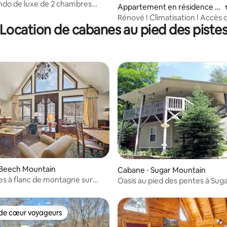
do de luxe de 2 chambres
e sur la base de 5 commentaires : 5 sur 5
Appartement en résidence ⋅
sur la montagne
Sugar Mountain
Rénové ! Climatisation ! Accès 
Location de cabanes au pied des piste
pistes de
ski/PISCINE/Jacuzzi/vues/saun
r la base de 33 commentaires : 4,97 sur 5
 Beech Mountain
Cabane ⋅ Sugar Mountain
s à flanc de montagne sur
Oasis au pied des pentes à Sug
ntain, jacuzzi
Mountain
de cœur voyageurs
 cœur voyageurs les plus appréciés