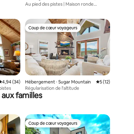
ntaires : 4,96 sur 5
tain
Au pied des pistes | Maison ronde
spacieuse | Confortable
Coup de cœur voyageurs
Coup de cœur voyageurs
taires : 4,98 sur 5
Évaluation moyenne sur la base de 34 commentaires : 4,94 sur 5
4,94 (34)
Hébergement ⋅ Sugar Mountain
Évaluation moyenne
5 (12)
pistes
Régularisation de l'altitude
aux familles
Coup de cœur voyageurs
Coup de cœur voyageurs