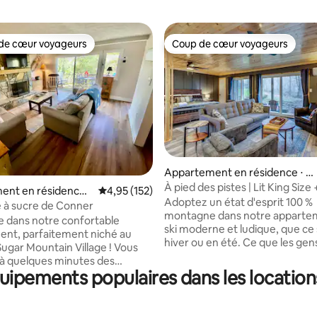
de cœur voyageurs
Coup de cœur voyageurs
 cœur voyageurs les plus appréciés
Coup de cœur voyageurs
la base de 225 commentaires : 4,94 sur 5
Appartement en résidence ⋅ B
eech Mountain
À pied des pistes | Lit King Size 
ent en résidence ⋅
Évaluation moyenne sur la base de 152 comme
4,95 (152)
Cheminée confortable
Adoptez un état d'esprit 100 %
untain
 à sucre de Conner
montagne dans notre apparte
 dans notre confortable
ski moderne et ludique, que ce 
nt, parfaitement niché au
hiver ou en été. Ce que les gens aiment :
ugar Mountain Village ! Vous
✔ À côté de la station de ski d
'à quelques minutes des
avec des foyers, des sentiers d
uipements populaires dans les locations
 des excellents restaurants et
pistes, brasserie et remontée
e nécessaire pour un séjour
mécanique jusqu'au bar 5506. 
ne courte
besoin de conduire jusqu'aux p
 jusqu'au Sugar Mountain Ski