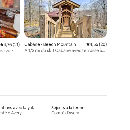
mmentaires : 5 sur 5
Cabane ⋅ Beech Mountain
Évaluation moyenne su
4,55 (20)
Évaluation moyenne sur la base de 21 commentaires : 4,76 sur 5
4,76 (21)
À 1/2 mi du ski ! Cabane avec terrasse à
vec vue
Beech Mountain
ations avec kayak
Séjours à la ferme
mté d'Avery
Comté d'Avery