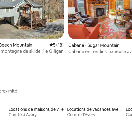
 Beech Mountain
Évaluation moyenne sur la base de 18 co
5 (18)
Cabane ⋅ Sugar Mountain
montagne de ski de l'île Gilligan
Cabane en rondins luxueuse a
 la base de 39 commentaires : 4,97 sur 5
imprenable
proximité
Locations de maisons de ville
Locations de vacances avec piscine
Loc
Comté d'Avery
Comté d'Avery
Co