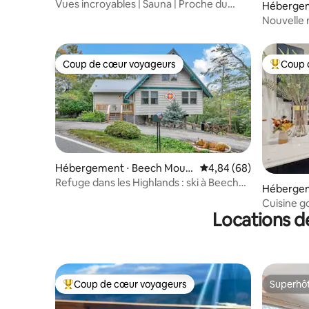
Vues incroyables | Sauna | Proche du
Hébergem
sentier
Nouvelle 
Jacuzzi - 
Coup de cœur voyageurs
Coup 
Coup de cœur voyageurs
Coups de
Hébergement ⋅ Beech Moun
Évaluation moyenne sur
4,84 (68)
tain
Refuge dans les Highlands : ski à Beech
Hébergem
Mountain et jacuzzi
ain
Cuisine 
Locations d
glamour, à
estivales !
Coup de cœur voyageurs
Superhô
Coups de cœur voyageurs les plus appréciés
Superhô