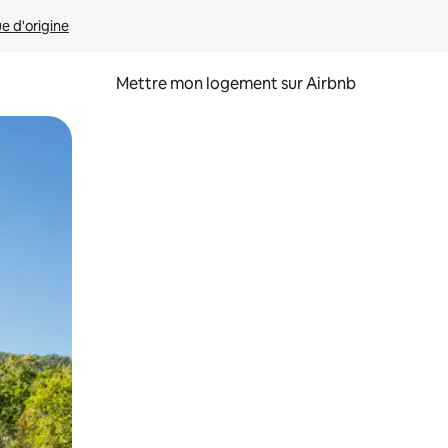
ue d'origine
Mettre mon logement sur Airbnb
sant glisser.