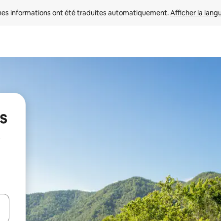
nes informations ont été traduites automatiquement. 
Afficher la lang
s
hes vers le haut et vers le bas pour les parcourir ou en appuyant et en fai