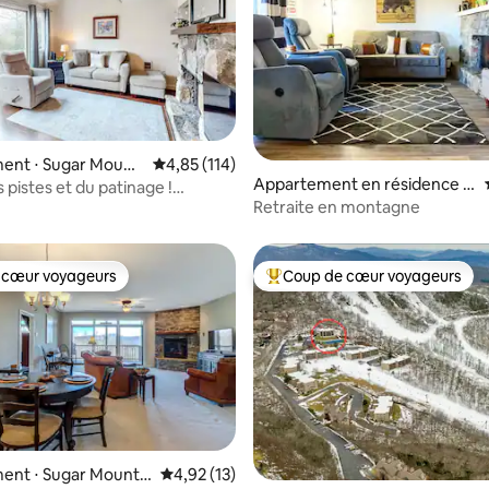
ent ⋅ Sugar Mount
Évaluation moyenne sur la base de 114 comme
4,85 (114)
sur la base de 95 commentaires : 5 sur 5
Appartement en résidence ⋅
 pistes et du patinage !
Sugar Mountain
Retraite en montagne
nt de ski confortable - chiens
 cœur voyageurs
Coup de cœur voyageurs
 cœur voyageurs
Coups de cœur voyageurs les p
ent ⋅ Sugar Mountai
Évaluation moyenne sur la base de 13 comme
4,92 (13)