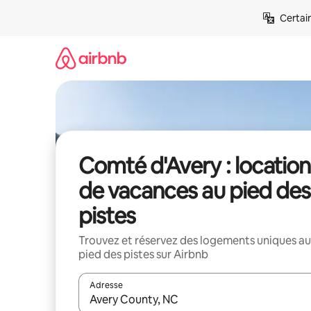
Aller
Certai
directement
au
contenu
Comté d'Avery : location
de vacances au pied des
pistes
Trouvez et réservez des logements uniques au
pied des pistes sur Airbnb
Adresse
Lorsque les résultats s'affichent, utilisez les flèc