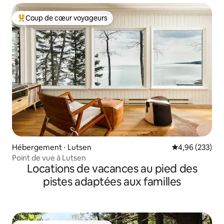
Coup de cœur voyageurs
Coups de cœur voyageurs les plus appréciés
Hébergement ⋅ Lutsen
Évaluation moy
4,96 (233)
Point de vue à Lutsen
Locations de vacances au pied des
pistes adaptées aux familles