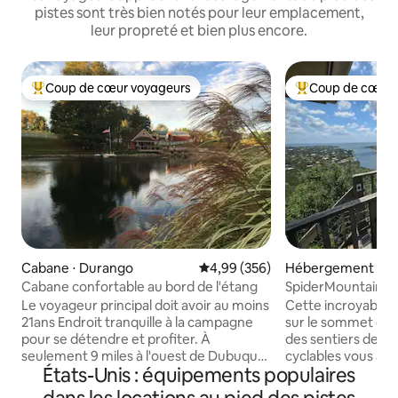
pistes sont très bien notés pour leur emplacement,
leur propreté et bien plus encore.
Coup de cœur voyageurs
Coup de cœur 
Coups de cœur voyageurs les plus appréciés
Coups de cœur vo
Cabane ⋅ Durango
Évaluation moyenne sur la base 
4,99 (356)
Hébergement ⋅ B
Cabane confortable au bord de l'étang
SpiderMountain-2Li
Jacuzzi-Salle de je
Le voyageur principal doit avoir au moins
Cette incroyable 
21ans Endroit tranquille à la campagne
sur le sommet de 
pour se détendre et profiter. À
des sentiers de r
seulement 9 miles à l'ouest de Dubuque,
cyclables vous at
États-Unis : équipements populaires
près des vignobles, du Heritage Trail et
votre porte et les
du Sundown Mountain Resort. Le
entourent. Les fen