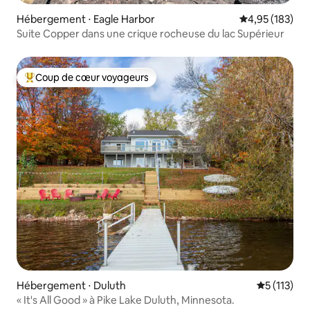
Hébergement ⋅ Eagle Harbor
Évaluation moy
4,95 (183)
Suite Copper dans une crique rocheuse du lac Supérieur
Coup de cœur voyageurs
Coups de cœur voyageurs les plus appréciés
Hébergement ⋅ Duluth
Évaluation 
5 (113)
« It's All Good » à Pike Lake Duluth, Minnesota.