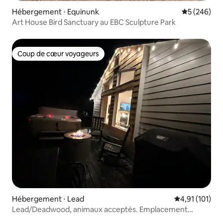
Hébergement ⋅ Equinunk
Évaluation 
5 (246)
Art House Bird Sanctuary au EBC Sculpture Park
Coup de cœur voyageurs
Coup de cœur voyageurs
Hébergement ⋅ Lead
Évaluation moy
4,91 (101)
Lead/Deadwood, animaux acceptés. Emplacement
central