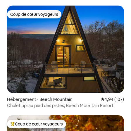
Coup de cœur voyageurs
Coup de cœur voyageurs
Hébergement ⋅ Beech Mountain
Évaluation moy
4,94 (107)
Chalet tipi au pied des pistes, Beech Mountain Resort
Coup de cœur voyageurs
Coups de cœur voyageurs les plus appréciés