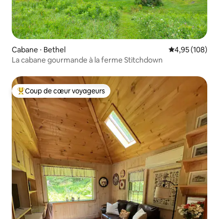
Cabane ⋅ Bethel
Évaluation moy
4,95 (108)
La cabane gourmande à la ferme Stitchdown
Coup de cœur voyageurs
Coups de cœur voyageurs les plus appréciés