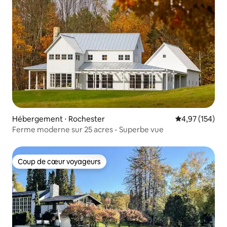
Hébergement ⋅ Rochester
Évaluation moy
4,97 (154)
Ferme moderne sur 25 acres - Superbe vue
Coup de cœur voyageurs
Coup de cœur voyageurs