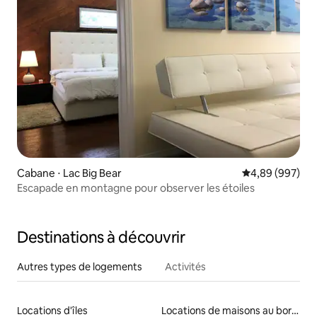
Cabane ⋅ Lac Big Bear
Évaluation moy
4,89 (997)
Escapade en montagne pour observer les étoiles
Destinations à découvrir
Autres types de logements
Activités
Locations d'îles
Locations de maisons au bord d'un lac