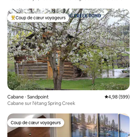
Coup de cœur voyageurs
Coups de cœur voyageurs les plus appréciés
Cabane ⋅ Sandpoint
Évaluation moy
4,98 (599)
Cabane sur l'étang Spring Creek
Coup de cœur voyageurs
Coup de cœur voyageurs