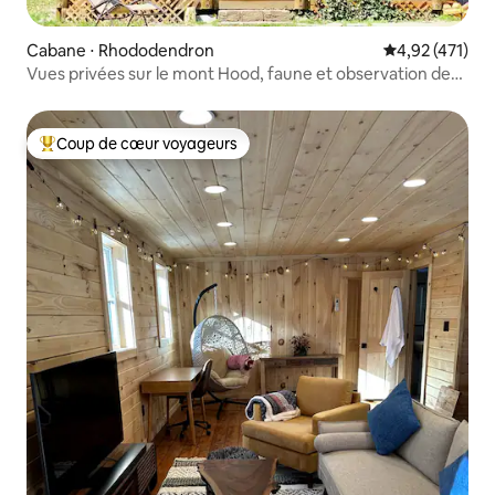
Cabane ⋅ Rhododendron
Évaluation moy
4,92 (471)
Vues privées sur le mont Hood, faune et observation des
étoiles
Coup de cœur voyageurs
Coups de cœur voyageurs les plus appréciés