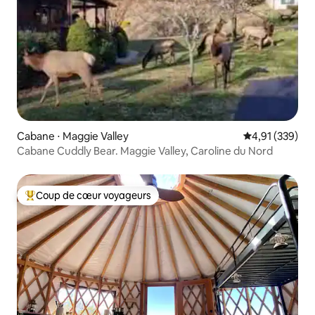
Cabane ⋅ Maggie Valley
Évaluation moy
4,91 (339)
Cabane Cuddly Bear. Maggie Valley, Caroline du Nord
Coup de cœur voyageurs
Coups de cœur voyageurs les plus appréciés