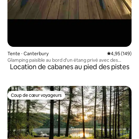
Tente ⋅ Canterbury
Évaluation moy
4,95 (149)
Glamping paisible au bord d'un étang privé avec des
Location de cabanes au pied des pistes
castors
Coup de cœur voyageurs
Coup de cœur voyageurs