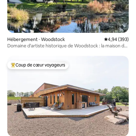
Hébergement ⋅ Woodstock
Évaluation moy
4,94 (393)
Domaine d'artiste historique de Woodstock : la maison du
bassin
Coup de cœur voyageurs
Coups de cœur voyageurs les plus appréciés