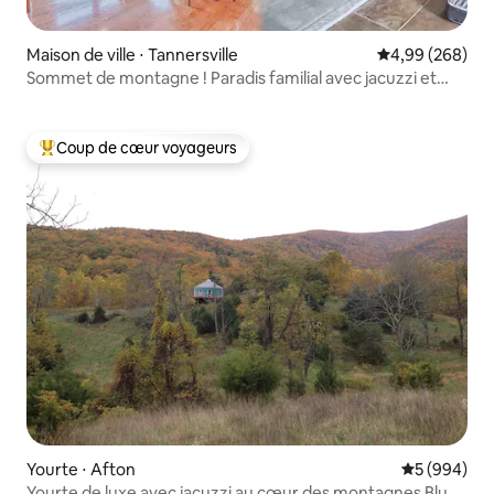
Maison de ville ⋅ Tannersville
Évaluation moy
4,99 (268)
Sommet de montagne ! Paradis familial avec jacuzzi et
salle de jeux
Coup de cœur voyageurs
Coups de cœur voyageurs les plus appréciés
Yourte ⋅ Afton
Évaluation 
5 (994)
Yourte de luxe avec jacuzzi au cœur des montagnes Blue