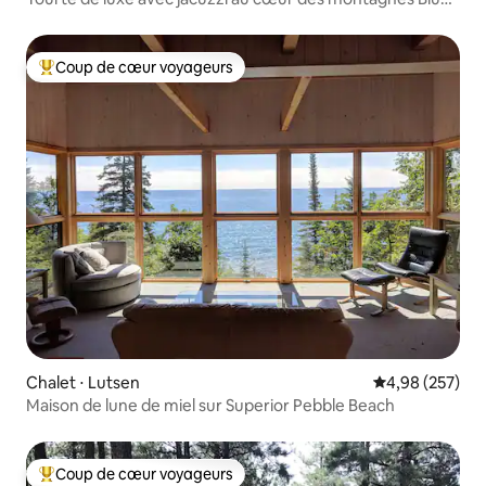
Ridge
Coup de cœur voyageurs
Coups de cœur voyageurs les plus appréciés
Chalet ⋅ Lutsen
Évaluation moy
4,98 (257)
Maison de lune de miel sur Superior Pebble Beach
Coup de cœur voyageurs
Coups de cœur voyageurs les plus appréciés