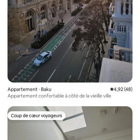
Appartement ⋅ Baku
Évaluation mo
4,92 (48)
Appartement confortable à côté de la vieille ville
Coup de cœur voyageurs
Coup de cœur voyageurs