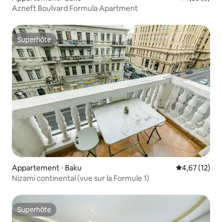
Azneft Boulvard Formula Apartment
Superhôte
Superhôte
Appartement ⋅ Baku
Évaluation mo
4,67 (12)
Nizami continental (vue sur la Formule 1)
Superhôte
Superhôte