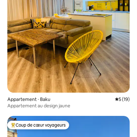
Appartement ⋅ Baku
Évaluation
5 (19)
Appartement au design jaune
Coup de cœur voyageurs
Coups de cœur voyageurs les plus appréciés