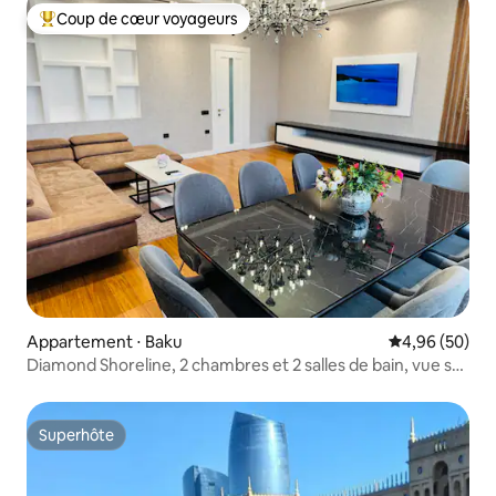
Coup de cœur voyageurs
Coups de cœur voyageurs les plus appréciés
Appartement ⋅ Baku
Évaluation mo
4,96 (50)
Diamond Shoreline, 2 chambres et 2 salles de bain, vue sur
la mer, métro à proximité
Superhôte
Superhôte