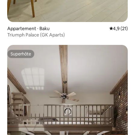
Appartement ⋅ Baku
Évaluation m
4,9 (21)
Triumph Palace (GK Aparts)
Superhôte
Superhôte