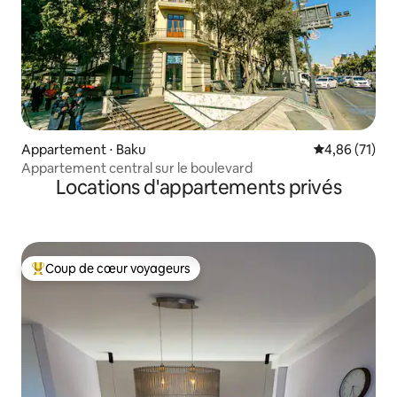
Appartement ⋅ Baku
Évaluation mo
4,86 (71)
Appartement central sur le boulevard
Locations d'appartements privés
Coup de cœur voyageurs
Coups de cœur voyageurs les plus appréciés