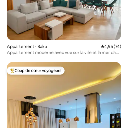
Appartement ⋅ Baku
Évaluation mo
4,95 (74)
Appartement moderne avec vue sur la ville et la mer dans
le centre-ville
Coup de cœur voyageurs
Coups de cœur voyageurs les plus appréciés