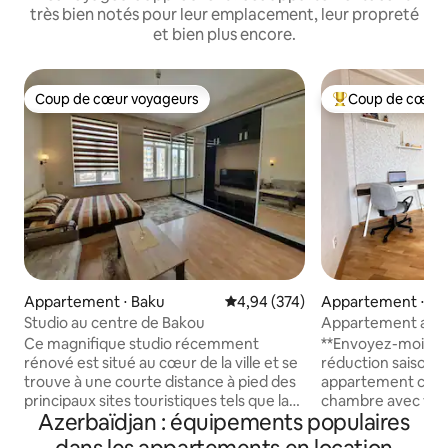
très bien notés pour leur emplacement, leur propreté
et bien plus encore.
Coup de cœur voyageurs
Coup de cœur 
Coup de cœur voyageurs
Coups de cœur vo
Appartement ⋅ Baku
Évaluation moyenne sur la base 
4,94 (374)
Appartement ⋅ Ba
Studio au centre de Bakou
Appartement avec 
panoramique sur la
Ce magnifique studio récemment
**Envoyez-moi un
rénové est situé au cœur de la ville et se
réduction saisonnièr
trouve à une courte distance à pied des
appartement conf
principaux sites touristiques tels que la
chambre avec vue 
Azerbaïdjan : équipements populaires
rue Targovy ou Nizami (2 min), le
ville, les tours Fla
boulevard de bord de mer (2 min), la
Caspienne, peut ac