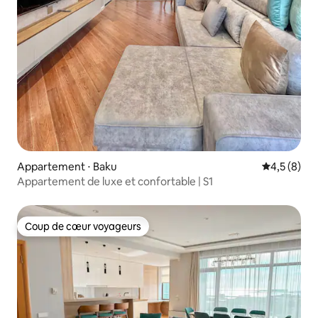
Appartement ⋅ Baku
Évaluation 
4,5 (8)
Appartement de luxe et confortable | S1
Coup de cœur voyageurs
Coup de cœur voyageurs