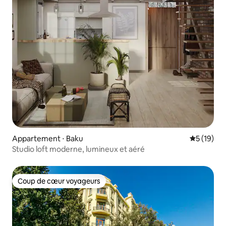
Appartement ⋅ Baku
Évaluation
5 (19)
Studio loft moderne, lumineux et aéré
Coup de cœur voyageurs
Coup de cœur voyageurs