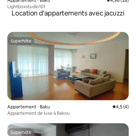
Appartement ⋅ Baku
Évaluation mo
4,96 (28)
Lightboxstudio101
Location d'appartements avec jacuzzi
Superhôte
Superhôte
Appartement ⋅ Baku
Évaluation 
4,5 (4)
Appartement de luxe à Bakou
Superhôte
Superhôte