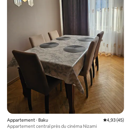
Appartement ⋅ Baku
Évaluation mo
4,93 (45)
Appartement central près du cinéma Nizami