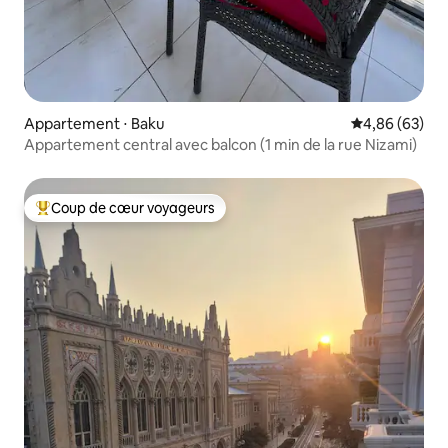
Appartement ⋅ Baku
Évaluation mo
4,86 (63)
Appartement central avec balcon (1 min de la rue Nizami)
Coup de cœur voyageurs
Coups de cœur voyageurs les plus appréciés