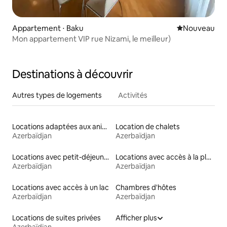
Appartement ⋅ Baku
Nouvel hébe
Nouveau
Mon appartement VIP rue Nizami, le meilleur)
Destinations à découvrir
Autres types de logements
Activités
Locations adaptées aux animaux
Location de chalets
Azerbaïdjan
Azerbaïdjan
Locations avec petit-déjeuner
Locations avec accès à la plage
Azerbaïdjan
Azerbaïdjan
Locations avec accès à un lac
Chambres d'hôtes
Azerbaïdjan
Azerbaïdjan
Locations de suites privées
Afficher plus