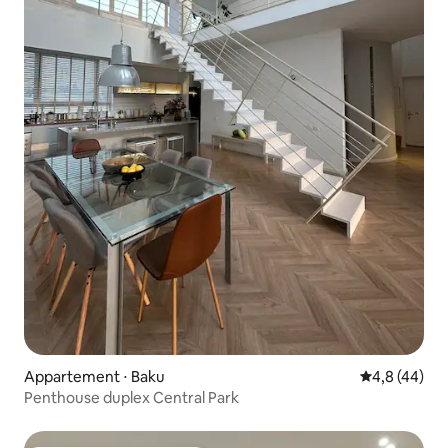
Appartement ⋅ Baku
Évaluation m
4,8 (44)
Penthouse duplex Central Park