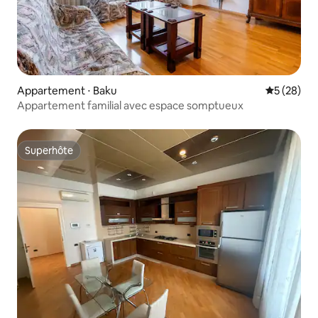
Appartement ⋅ Baku
Évaluation
5 (28)
Appartement familial avec espace somptueux
Superhôte
Superhôte