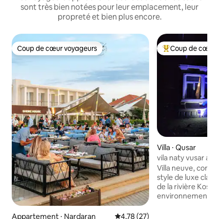
sont très bien notées pour leur emplacement, leur
propreté et bien plus encore.
Coup de cœur voyageurs
Coup de cœur 
Coup de cœur voyageurs
Coups de cœur vo
Villa ⋅ Qusar
vila naty vusar az
Villa neuve, cons
style de luxe class
de la rivière Kossa
environnement ver
authentique, près 
de la plage. La ma
Appartement ⋅ Nardaran
Évaluation moyenne sur la base
4,78 (27)