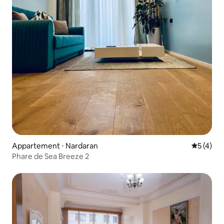
Appartement ⋅ Nardaran
Évaluatio
5 (4)
Phare de Sea Breeze 2