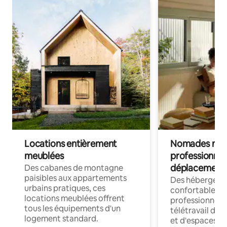
Locations entièrement
Nomades num
meublées
professionnel
déplacement
Des cabanes de montagne
paisibles aux appartements
Des hébergem
urbains pratiques, ces
confortables p
locations meublées offrent
professionnels
tous les équipements d'un
télétravail dis
logement standard.
et d'espaces de