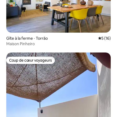
Gîte à la ferme ⋅ Torrão
Évaluation
5 (16)
Maison Pinheiro
Coup de cœur voyageurs
Coup de cœur voyageurs