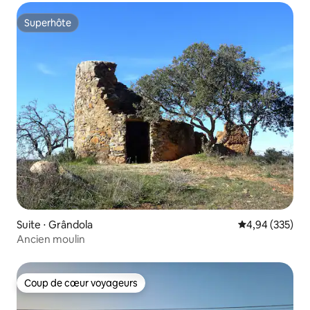
Superhôte
Superhôte
Suite ⋅ Grândola
Évaluation moy
4,94 (335)
Ancien moulin
Coup de cœur voyageurs
Coup de cœur voyageurs