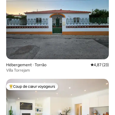
Hébergement ⋅ Torrão
Évaluation mo
4,87 (23)
Villa Torrejam
Coup de cœur voyageurs
Coups de cœur voyageurs les plus appréciés