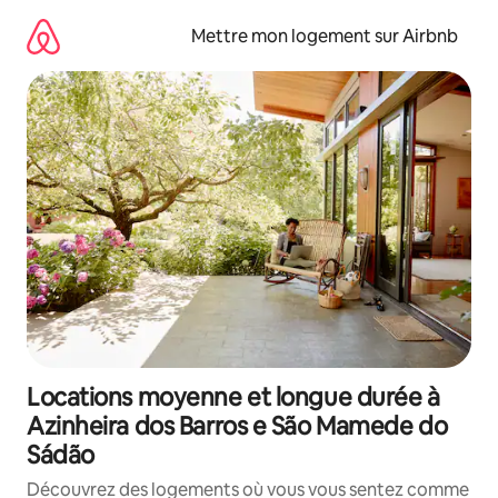
Aller
directement
Mettre mon logement sur Airbnb
au
contenu
Locations moyenne et longue durée à
Azinheira dos Barros e São Mamede do
Sádão
Découvrez des logements où vous vous sentez comme