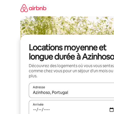
Aller
directement
au
contenu
Locations moyenne et
longue durée à Azinhos
Découvrez des logements où vous vous sente
comme chez vous pour un séjour d'un mois ou
plus.
Adresse
Lorsque les résultats s'affichent, utilisez les flèc
Arrivée