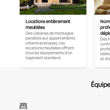
Locations entièrement
Noma
meublées
prof
dépl
Des cabanes de montagne
paisibles aux appartements
Des 
urbains pratiques, ces
confo
locations meublées offrent
profe
tous les équipements d'un
télét
logement standard.
et d'
Équipe