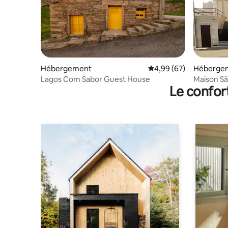
Hébergement
Évaluation moyenne sur
4,99 (67)
Héberge
Lagos Com Sabor Guest House
Maison S
Le confor