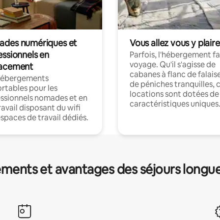
des numériques et
Vous allez vous y plaire
essionnels en
Parfois, l'hébergement fai
voyage. Qu'il s'agisse de
acement
cabanes à flanc de falais
hébergements
de péniches tranquilles, 
rtables pour les
locations sont dotées de
ssionnels nomades et en
caractéristiques uniques
ravail disposant du wifi
espaces de travail dédiés.
ments et avantages des séjours longu