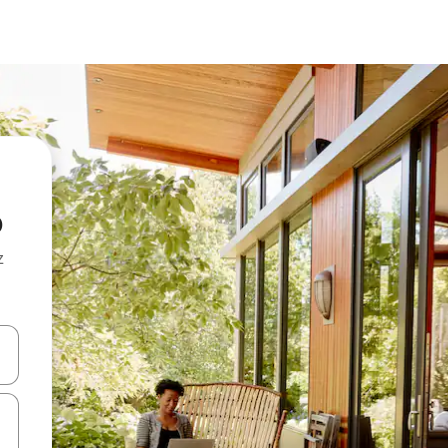
o
z
hes vers le haut et vers le bas pour les parcourir ou en appuyant et en fai