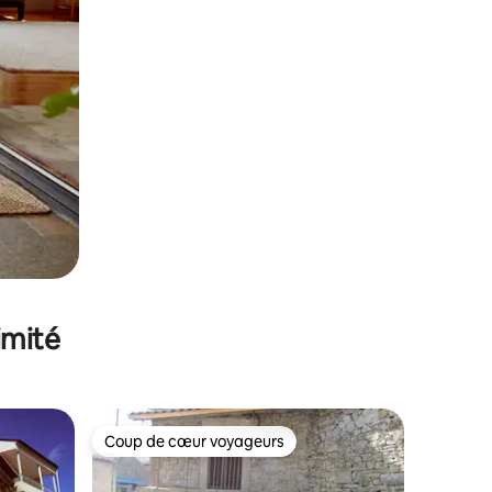
imité
Coup de cœur voyageurs
lus appréciés
Coup de cœur voyageurs