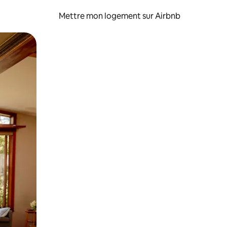
Mettre mon logement sur Airbnb
sant glisser.