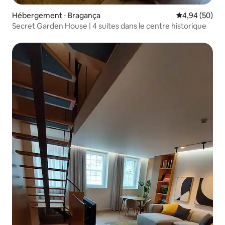
Hébergement ⋅ Bragança
Évaluation mo
4,94 (50)
Secret Garden House | 4 suites dans le centre historique