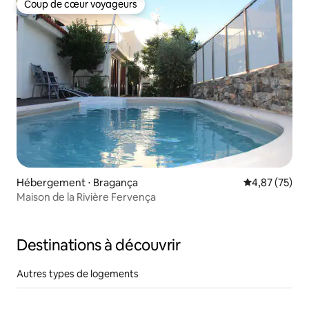
Coup de cœur voyageurs
Coup de cœur voyageurs
Hébergement ⋅ Bragança
Évaluation mo
4,87 (75)
Maison de la Rivière Fervença
Destinations à découvrir
Autres types de logements