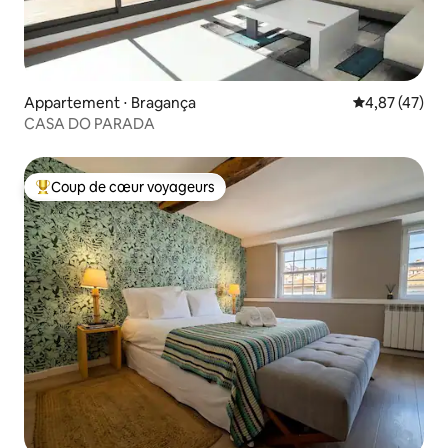
Appartement ⋅ Bragança
Évaluation mo
4,87 (47)
CASA DO PARADA
Coup de cœur voyageurs
Coups de cœur voyageurs les plus appréciés