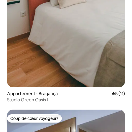
Appartement ⋅ Bragança
Évaluatio
5 (11)
Studio Green Oasis I
Coup de cœur voyageurs
Coup de cœur voyageurs