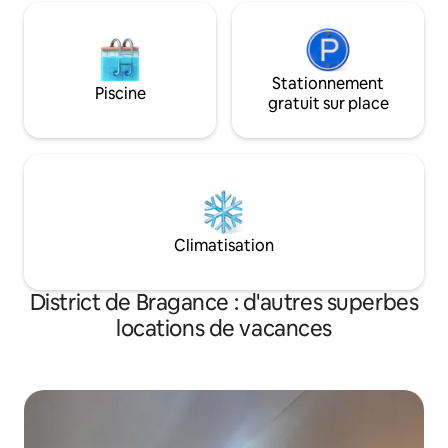
réfrigérateur, Camões Studio dispose
d'un emplacement privilégié, à quelques
pas de plusieurs points d'intérêt et du
centre de Bragança. Ce logement est
Stationnement
Piscine
recommandé pour un bon rapport
gratuit sur place
qualité prix à Bragança ! Les voyageurs
ont plus pour moins que les autres
endroits où séjourner dans cette ville.
Nous parlons votre langue !
Climatisation
District de Bragance : d'autres superbes
locations de vacances