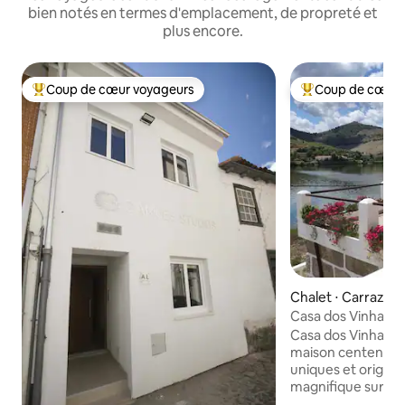
bien notés en termes d'emplacement, de propreté et
plus encore.
Coup de cœur voyageurs
Coup de cœur 
Coups de cœur voyageurs les plus appréciés
Coups de cœur vo
Chalet ⋅ Carrazed
es
Casa dos Vinhais -
petit déjeuner)
Casa dos Vinhais D
maison centenaire
uniques et origina
magnifique sur le 
Senhora da Ribeira,