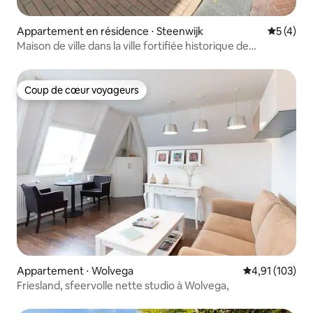
Appartement en résidence ⋅ Steenwijk
Évaluatio
5 (4)
Maison de ville dans la ville fortifiée historique de
Steenwijk
Coup de cœur voyageurs
Coup de cœur voyageurs
Appartement ⋅ Wolvega
Évaluation moy
4,91 (103)
Friesland, sfeervolle nette studio à Wolvega,