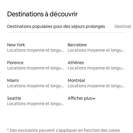
Destinations à découvrir
Destinations populaires pour des séjours prolongés
Destinati
New York
Barcelone
Locations moyenne et longue durée
Locations moyenne et longue durée
Florence
Athènes
Locations moyenne et longue durée
Locations moyenne et longue durée
Miami
Montréal
Locations moyenne et longue durée
Locations moyenne et longue durée
Seattle
Afficher plus
Locations moyenne et longue durée
* Des exclusions peuvent s'appliquer en fonction des zones