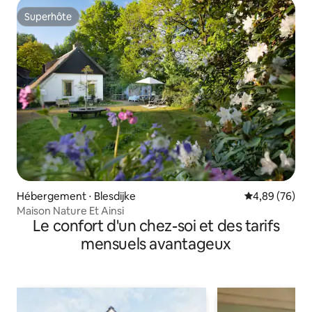
Superhôte
Superhôte
Hébergement ⋅ Blesdijke
Évaluation mo
4,89 (76)
Maison Nature Et Ainsi
Le confort d'un chez-soi et des tarifs
mensuels avantageux