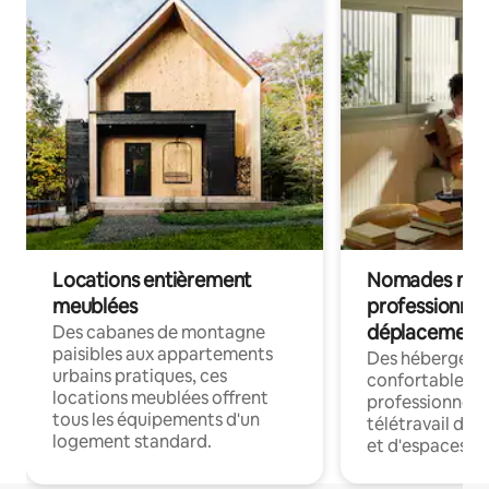
Locations entièrement
Nomades num
meublées
professionnel
déplacement
Des cabanes de montagne
paisibles aux appartements
Des hébergem
urbains pratiques, ces
confortables p
locations meublées offrent
professionnels
tous les équipements d'un
télétravail dis
logement standard.
et d'espaces de