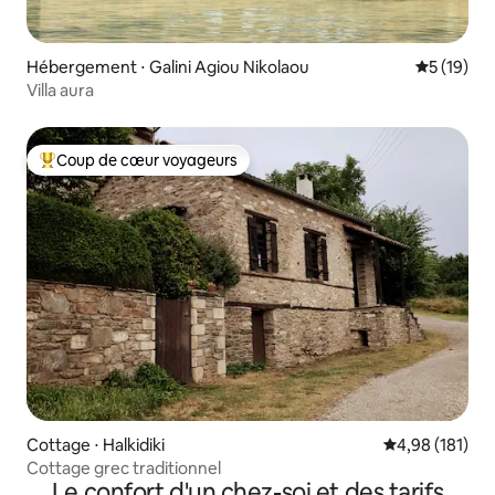
Hébergement ⋅ Galini Agiou Nikolaou
Évaluation
5 (19)
Villa aura
Coup de cœur voyageurs
Coups de cœur voyageurs les plus appréciés
Cottage ⋅ Halkidiki
Évaluation moy
4,98 (181)
Cottage grec traditionnel
Le confort d'un chez-soi et des tarifs