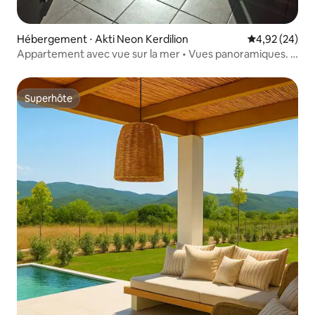
Hébergement ⋅ Akti Neon Kerdilion
Évaluation mo
4,92 (24)
Appartement avec vue sur la mer • Vues panoramiques. À
quelques pas de la mer.
Superhôte
Superhôte