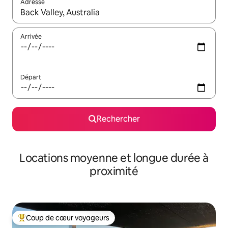
Adresse
Lorsque les résultats s'affichent, utilisez les flèches vers le hau
Arrivée
Départ
Rechercher
Locations moyenne et longue durée à
proximité
Coup de cœur voyageurs
Coups de cœur voyageurs les plus appréciés