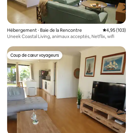
Hébergement ⋅ Baie de la Rencontre
Évaluation moy
4,95 (103)
Uneek Coastal Living, animaux acceptés, Netflix, wifi
Coup de cœur voyageurs
Coup de cœur voyageurs