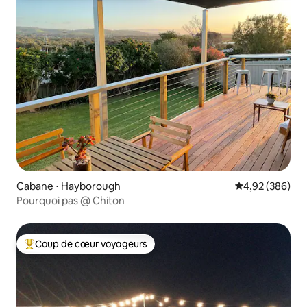
Cabane ⋅ Hayborough
Évaluation moy
4,92 (386)
Pourquoi pas @ Chiton
Coup de cœur voyageurs
Coups de cœur voyageurs les plus appréciés