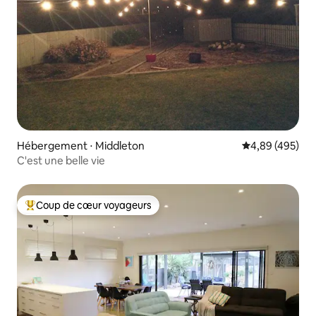
Hébergement ⋅ Middleton
Évaluation moy
4,89 (495)
C'est une belle vie
Coup de cœur voyageurs
Coups de cœur voyageurs les plus appréciés