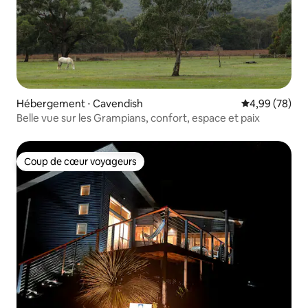
Hébergement ⋅ Cavendish
Évaluation mo
4,99 (78)
Belle vue sur les Grampians, confort, espace et paix
Coup de cœur voyageurs
Coup de cœur voyageurs