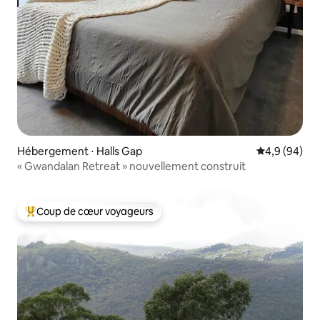
Hébergement ⋅ Halls Gap
Évaluation m
4,9 (94)
« Gwandalan Retreat » nouvellement construit
Coup de cœur voyageurs
Coups de cœur voyageurs les plus appréciés