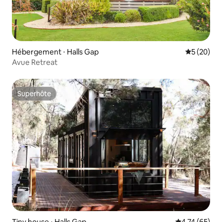
Hébergement ⋅ Halls Gap
Évaluation
5 (20)
Avue Retreat
Superhôte
Superhôte
Tiny house ⋅ Halls Gap
Évaluation mo
4,74 (65)