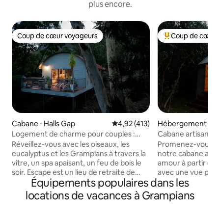
plus encore.
Coup de cœur voyageurs
Coup de cœur 
Coup de cœur voyageurs
Coups de cœur vo
Cabane ⋅ Halls Gap
Évaluation moyenne sur la base 
4,92 (413)
Hébergement ⋅ Ha
Logement de charme pour couples :
Cabane artisanale
forêt, spa et feu de bois
(Gariwerd)
Réveillez-vous avec les oiseaux, les
Promenez-vous dan
eucalyptus et les Grampians à travers la
notre cabane artis
vitre, un spa apaisant, un feu de bois le
amour à partir de 
soir. Escape est un lieu de retraite de
avec une vue pano
Équipements populaires dans les
charme pour les couples, situé sur un
souffle sur notre 
double bloc forestier privé :
les montagnes au-de
locations de vacances à Grampians
suffisamment proche pour marcher
blottissez-vous prè
jusqu'à Halls Gap, suffisamment privé
l'extérieur déten
pour oublier le reste du monde. « On
terrasse en gommie