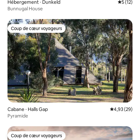
Hébergement ⋅ Dunkeld
Évaluation
5 (12)
Bunnugal House
Coup de cœur voyageurs
Coup de cœur voyageurs
Cabane ⋅ Halls Gap
Évaluation mo
4,93 (29)
Pyramide
Coup de cœur voyageurs
Coup de cœur voyageurs