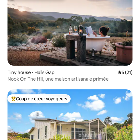
Tiny house ⋅ Halls Gap
Évaluation
5 (21)
Nook On The Hill, une maison artisanale primée
Coup de cœur voyageurs
Coups de cœur voyageurs les plus appréciés