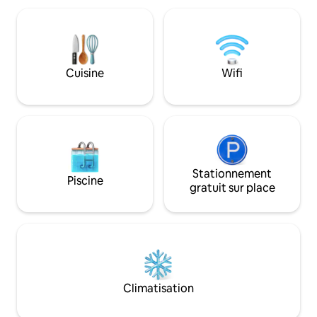
peut y voir l'âme de l'hôte. Un intérieur
main avec bain in
sophistiqué, des photos originales et des
extérieure. La dépendance offre une
parois en verre rendent cet endroit
vue sur les zones 
unique. » (Jolanta, 2026) Spa, feu de
Les promenades de
bois, terrasse surélevée (ma préférée),
minutes à pied, t
Cuisine
Wifi
cuisine équipée et une grande
café, la brasserie l
vidéothèque. Ralentissez, il est temps de
restaurants de Ha
vous évader.
connecter !
Stationnement
Piscine
gratuit sur place
Climatisation