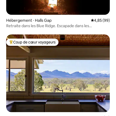
Hébergement ⋅ Halls Gap
Évaluation mo
4,85 (99)
Retraite dans les Blue Ridge. Escapade dans les
Grampians.
Coup de cœur voyageurs
Coups de cœur voyageurs les plus appréciés