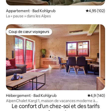
Appartement ⋅ Bad Kohlgrub
Évaluation moy
4,95 (102)
La « pause » dans les Alpes
Coup de cœur voyageurs
Coup de cœur voyageurs
Hébergement ⋅ Bad Kohlgrub
Évaluation mo
4,9 (140)
AlpenChalet Kargl 1, maison de vacances moderne à
Le confort d'un chez-soi et des tarifs
Hörnle