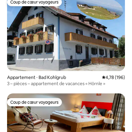
Coup de cœur voyageurs
Coup de cœur voyageurs
Appartement ⋅ Bad Kohlgrub
Évaluation moy
4,78 (196)
3 – pièces – appartement de vacances « Hörnle »
Coup de cœur voyageurs
Coup de cœur voyageurs