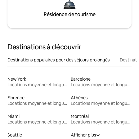
Résidence de tourisme
Destinations à découvrir
Destinations populaires pour des séjours prolongés
Destinati
New York
Barcelone
Locations moyenne et longue durée
Locations moyenne et longue durée
Florence
Athènes
Locations moyenne et longue durée
Locations moyenne et longue durée
Miami
Montréal
Locations moyenne et longue durée
Locations moyenne et longue durée
Seattle
Afficher plus