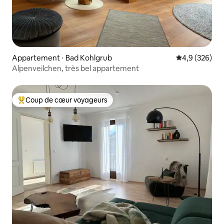
Appartement ⋅ Bad Kohlgrub
Évaluation mo
4,9 (326)
Alpenveilchen, très bel appartement
Coup de cœur voyageurs
Coups de cœur voyageurs les plus appréciés