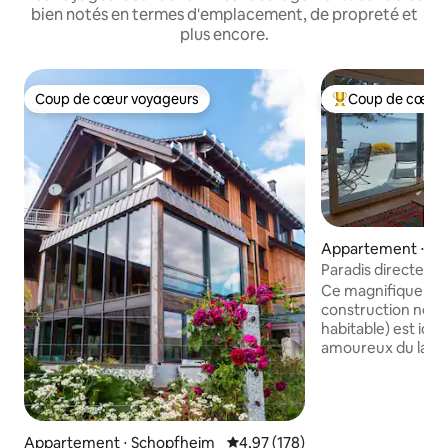
bien notés en termes d'emplacement, de propreté et
plus encore.
Coup de cœur voyageurs
Coup de cœur 
Coup de cœur voyageurs
Coups de cœur vo
Appartement ⋅ B
dwigshafen
Paradis directemen
sauna au bord de l
Ce magnifique ap
construction neuv
habitable) est idéa
amoureux du lac d
randonneurs, les v
amoureux de la na
telles que la Marien
Mainau et Constan
Appartement ⋅ Schopfheim
Évaluation moyenne sur la base 
4,97 (178)
immédiate. Bodman 