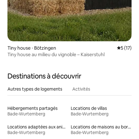
Tiny house ⋅ Bötzingen
Évaluation
5 (17)
Tiny house au milieu du vignoble – Kaiserstuhl
Destinations à découvrir
Autres types de logements
Activités
Hébergements partagés
Locations de villas
Bade-Wurtemberg
Bade-Wurtemberg
Locations adaptées aux animaux
Locations de maisons au bord d'un lac
Bade-Wurtemberg
Bade-Wurtemberg