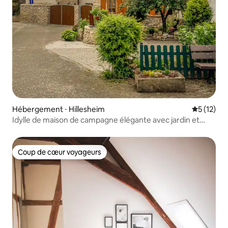
Hébergement ⋅ Hillesheim
Évaluation
5 (12)
Idylle de maison de campagne élégante avec jardin et
sauna
Coup de cœur voyageurs
Coup de cœur voyageurs