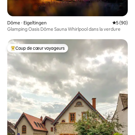
Dôme ⋅ Eigeltingen
Évaluation
5 (90)
Glamping Oasis Dôme Sauna Whirlpool dans la verdure
Coup de cœur voyageurs
Coups de cœur voyageurs les plus appréciés