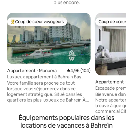
plus encore.
Coup de cœur voyageurs
Coup de cœur vo
Coups de cœur voyageurs les plus appréciés
Coup de cœur vo
Appartement ⋅ Manama
Évaluation moyenne sur la base 
4,96 (104)
Luxueux appartement à Bahrain Bay
Appartement ⋅ Se
« Vue sur le Four Seasons »
Votre famille sera proche de tout
Escapade premium
lorsque vous séjournerez dans ce
panoramique sur la
Bienvenue dans vot
logement stratégique. Situé dans les
Notre appartemen
quartiers les plus luxueux de Bahreïn À
trouve à quelques
proximité des lieux touristiques Quartier
commercial City C
luxueux, calme et distinctif Il y a des
Équipements populaires dans les
ville, ce qui le ren
restaurants et des cafés dans le quartier
les attractions loc
et un bateau-taxi qui vous emmène au
locations de vacances à Bahreïn
restaurants. Caractéristiques : - Lit
complexe de l'avenue dans la zone