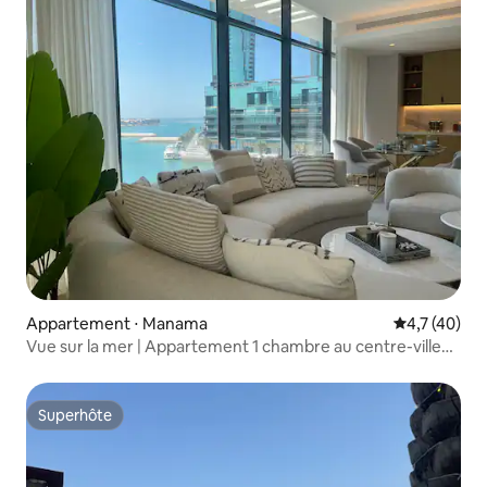
Appartement ⋅ Manama
Évaluation m
4,7 (40)
Vue sur la mer | Appartement 1 chambre au centre-ville
de Bahreïn
Superhôte
Superhôte