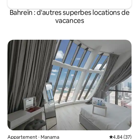
Bahreïn : d'autres superbes locations de
vacances
Appartement ⋅ Manama
Évaluation mo
4,84 (37)