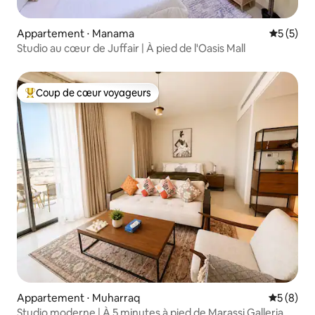
Appartement ⋅ Manama
Évaluatio
5 (5)
Studio au cœur de Juffair | À pied de l'Oasis Mall
Coup de cœur voyageurs
Coups de cœur voyageurs les plus appréciés
Appartement ⋅ Muharraq
Évaluatio
5 (8)
Studio moderne | À 5 minutes à pied de Marassi Galleria