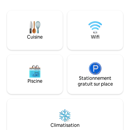
confortable - Cuis
opposée. Il y a des bateaux de kayak et
Espace de vie confo
un passage maritime à couper le souffle
bain - D'internet -
à une distance de marche de deux
L'appartement se 
kilomètres et de nombreux
minutes du centre
événements. Tout cela est à une minute
Centre, du centre
à pied de l'hébergement seulement.
centre commercial 
C'est l'un des quartiers les plus
Cuisine
Wifi
commercial Bahrain
recherchés par les touristes qui veulent
centre commercia
vivre dans un endroit spécial et luxueux.
commercial The Avenues. A
Hébergement parfait pour tous ceux qui
vous accueillir et 
veulent séjourner dans un endroit haut
une expérience dis
de gamme et moderne pour les loisirs et
pouvons avoir bes
le travail.
d'identité pour vo
Stationnement
Piscine
gratuit sur place
Climatisation