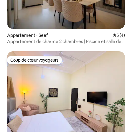
Appartement ⋅ Seef
Évaluatio
5 (4)
Appartement de charme 2 chambres | Piscine et salle de
sport | Seef | 164
Coup de cœur voyageurs
Coup de cœur voyageurs