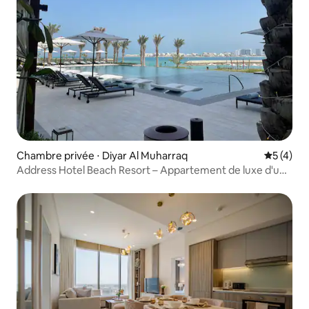
Chambre privée ⋅ Diyar Al Muharraq
Évaluatio
5 (4)
Address Hotel Beach Resort – Appartement de luxe d'une
chambre