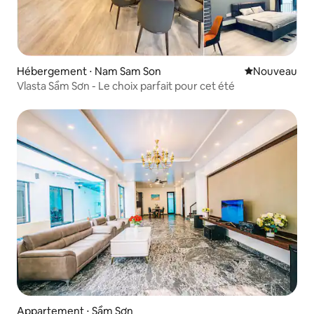
Hébergement ⋅ Nam Sam Son
Nouvel hébe
Nouveau
Vlasta Sầm Sơn - Le choix parfait pour cet été
Appartement ⋅ Sầm Sơn