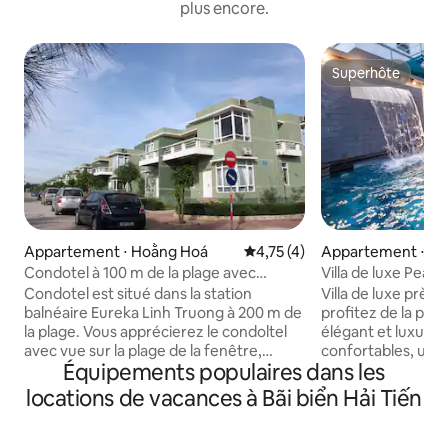
plus encore.
Superhôte
Superhôte
Appartement ⋅ Hoằng Hoá
Évaluation moyenne sur la bas
4,75 (4)
Appartement ⋅ Sầ
Condotel à 100 m de la plage avec
Villa de luxe Pear
2 chambres et vue sur la plage
équipement comp
Condotel est situé dans la station
Villa de luxe près 
balnéaire Eureka Linh Truong à 200 m de
profitez de la pisc
la plage. Vous apprécierez le condoltel
élégant et luxueu
avec vue sur la plage de la fenêtre,
confortables, une
Équipements populaires dans les
l'arbre. Le complexe hôtelier se trouve
une terrasse pour 
sur la plage de sable de Hai Tien. Il est
barbecue, apporta
locations de vacances à Bãi biển Hải Tiến
entièrement équipé comme hôtel 3
inoubliables pour t
étoiles, parfait pour les couples, les
que pour les coupl
aventuriers en solo, les familles, les
d'affaires voyage