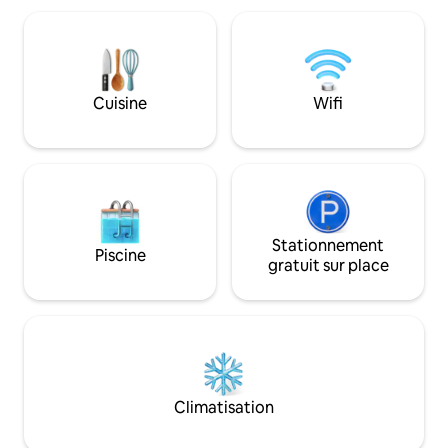
grands groupes d'amis. En train de Hanoï
Vous pouvez conta
à Thanh hoa en 3,5 heures, taxi en 15
pour réserver une
minutes. 4 enfants de moins de 7 ans
vous pouvez réserv
sont autorisés sans frais. Max est de 4
au FLC Sam Son de
adultes et 4 enfants de moins de 4 ans.
l'intermédiaire du 
Cuisine
Wifi
Le 5e adulte sera facturé plus. Pas de
de golf est très p
petit déjeuner. En voiture, c'est à 3 5
station balnéaire e
heures de Hanoi
juste à côté.
Stationnement
Piscine
gratuit sur place
Climatisation