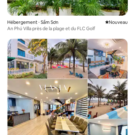
Hébergement ⋅ Sầm Sơn
Nouvel hébe
Nouveau
An Phú Villa près de la plage et du FLC Golf