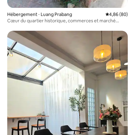
Hébergement ⋅ Luang Prabang
Évaluation mo
4,86 (80)
Cœur du quartier historique, commerces et marché
nocturne à pied