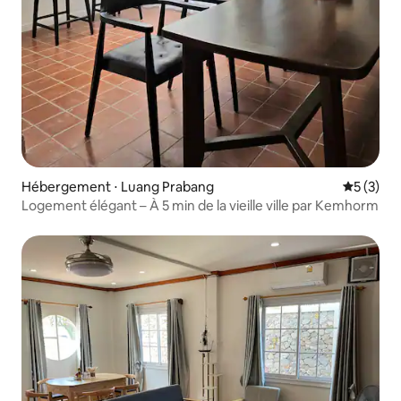
Hébergement ⋅ Luang Prabang
Évaluatio
5 (3)
Logement élégant – À 5 min de la vieille ville par Kemhorm