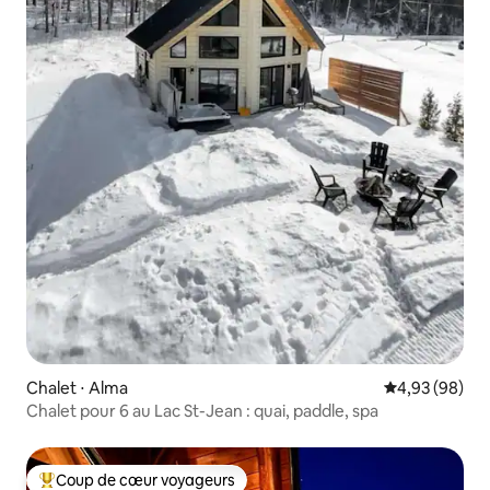
Chalet ⋅ Alma
Évaluation mo
4,93 (98)
Chalet pour 6 au Lac St-Jean : quai, paddle, spa
Coup de cœur voyageurs
Coups de cœur voyageurs les plus appréciés