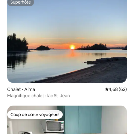
Superhôte
Superhôte
Chalet ⋅ Alma
Évaluation mo
4,68 (62)
Magnifique chalet : lac St-Jean
Coup de cœur voyageurs
Coup de cœur voyageurs