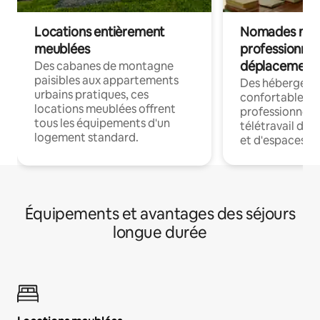
Locations entièrement
Nomades num
meublées
professionnel
déplacement
Des cabanes de montagne
paisibles aux appartements
Des hébergem
urbains pratiques, ces
confortables p
locations meublées offrent
professionnels
tous les équipements d'un
télétravail dis
logement standard.
et d'espaces de
Équipements et avantages des séjours
longue durée