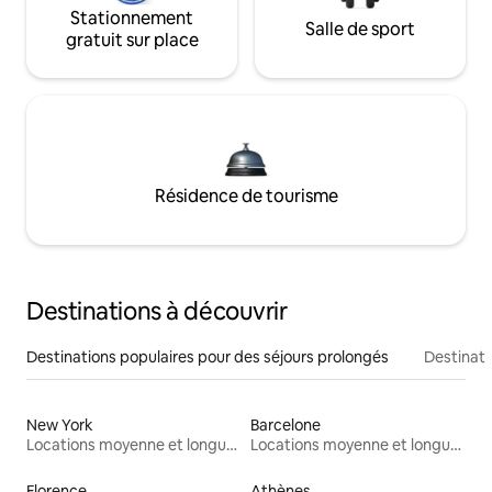
Stationnement
Salle de sport
gratuit sur place
Résidence de tourisme
Destinations à découvrir
Destinations populaires pour des séjours prolongés
Destinati
New York
Barcelone
Locations moyenne et longue durée
Locations moyenne et longue durée
Florence
Athènes