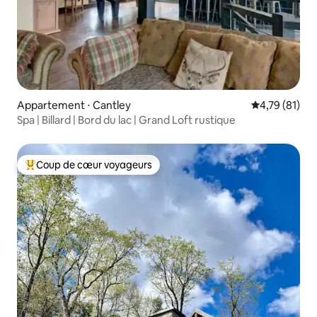
Appartement ⋅ Cantley
Évaluation mo
4,79 (81)
Spa | Billard | Bord du lac | Grand Loft rustique
Coup de cœur voyageurs
Coups de cœur voyageurs les plus appréciés