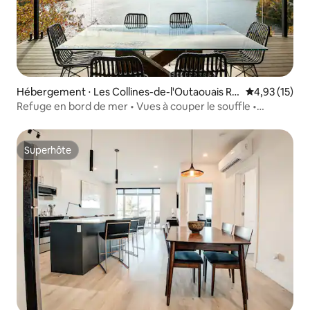
Hébergement ⋅ Les Collines-de-l'Outaouais Re
Évaluation mo
4,93 (15)
gional County Municipality
Refuge en bord de mer • Vues à couper le souffle •
Jacuzzi
Superhôte
Superhôte