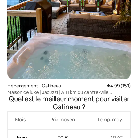
Hébergement ⋅ Gatineau
Évaluation moy
4,99 (153)
Maison de luxe | Jacuzzi | À 11 km du centre-ville
Quel est le meilleur moment pour visiter
d’Ottawa | Foyer extérieur | Barbecue !
Gatineau ?
Mois
Prix moyen
Temp. moy.