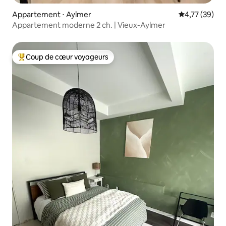
Appartement ⋅ Aylmer
Évaluation mo
4,77 (39)
Appartement moderne 2 ch. | Vieux-Aylmer
Coup de cœur voyageurs
Coups de cœur voyageurs les plus appréciés