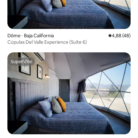
Dôme ⋅ Baja California
Évaluation mo
4,88 (48)
Cúpulas Del Valle Experience (Suite 6)
Superhôte
Superhôte