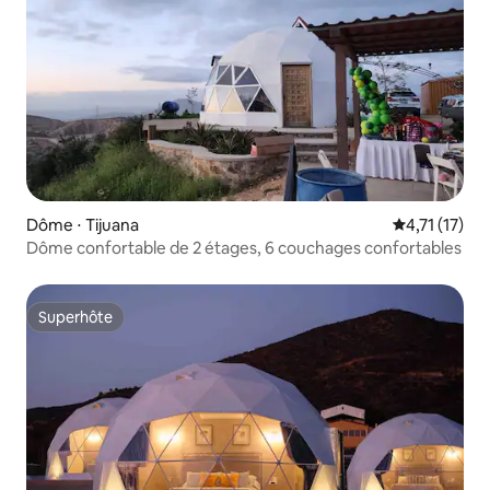
Dôme ⋅ Tijuana
Évaluation m
4,71 (17)
Dôme confortable de 2 étages, 6 couchages confortables
Superhôte
Superhôte