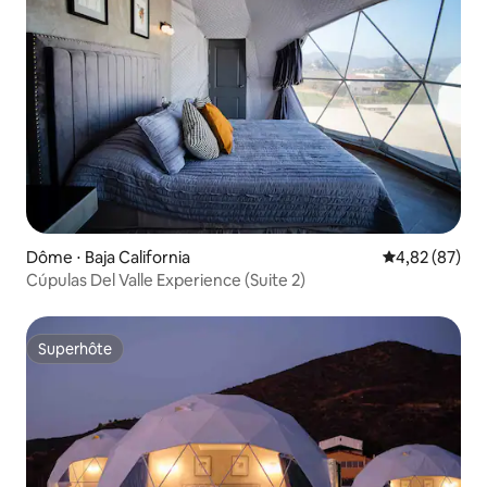
Dôme ⋅ Baja California
Évaluation mo
4,82 (87)
Cúpulas Del Valle Experience (Suite 2)
Superhôte
Superhôte