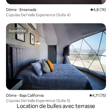
Dôme ⋅ Ensenada
Évaluation m
4,8 (74)
Cúpulas Del Valle Experience (Suite 4)
Superhôte
Superhôte
Dôme ⋅ Baja California
Évaluation mo
4,71 (75)
Cúpulas Del Valle Experience (Suite 5)
Location de bulles avec terrasse