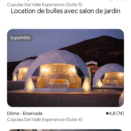
Cúpulas Del Valle Experience (Suite 5)
Location de bulles avec salon de jardin
Superhôte
Superhôte
Dôme ⋅ Ensenada
Évaluation m
4,8 (74)
Cúpulas Del Valle Experience (Suite 4)