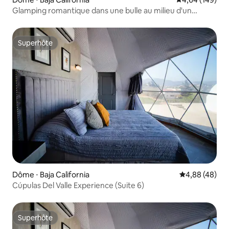
Glamping romantique dans une bulle au milieu d'un
vignoble avec jacuzzi
Superhôte
Superhôte
Dôme ⋅ Baja California
Évaluation mo
4,88 (48)
Cúpulas Del Valle Experience (Suite 6)
Superhôte
Superhôte