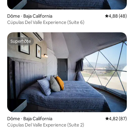
Dôme ⋅ Baja California
Évaluation mo
4,88 (48)
Cúpulas Del Valle Experience (Suite 6)
Superhôte
Superhôte
Dôme ⋅ Baja California
Évaluation mo
4,82 (87)
Cúpulas Del Valle Experience (Suite 2)