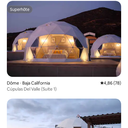
Superhôte
Superhôte
Dôme ⋅ Baja California
Évaluation mo
4,86 (78)
Cúpulas Del Valle (Suite 1)