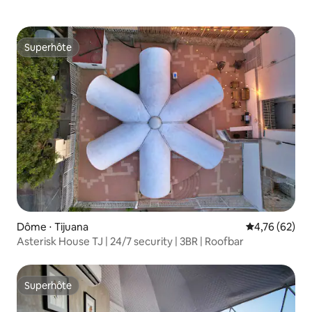
Superhôte
Superhôte
Dôme ⋅ Tijuana
Évaluation mo
4,76 (62)
Asterisk House TJ | 24/7 security | 3BR | Roofbar
Superhôte
Superhôte