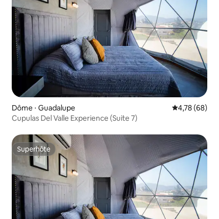
Dôme ⋅ Guadalupe
Évaluation mo
4,78 (68)
Cupulas Del Valle Experience (Suite 7)
Superhôte
Superhôte