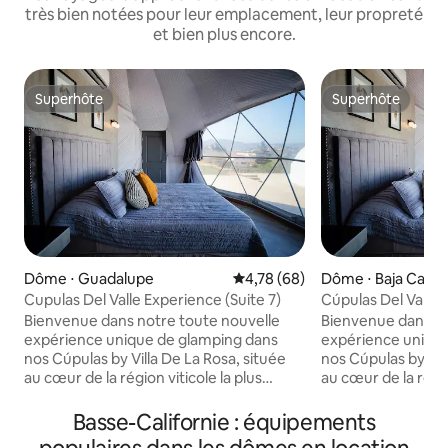
très bien notées pour leur emplacement, leur propreté
et bien plus encore.
Superhôte
Superhôte
Superhôte
Superhôte
Dôme ⋅ Guadalupe
Évaluation moyenne sur la base
4,78 (68)
Dôme ⋅ Baja Califo
Cupulas Del Valle Experience (Suite 7)
Cúpulas Del Valle 
Bienvenue dans notre toute nouvelle
Bienvenue dans no
expérience unique de glamping dans
expérience uniqu
nos Cúpulas by Villa De La Rosa, située
nos Cúpulas by Vil
au cœur de la région viticole la plus
au cœur de la régio
célèbre du Mexique (Valle De
célèbre du Mexiqu
Guadalupe). Dormez sous
Guadalupe). Dorm
Basse-Californie : équipements
l'enchaînement du ciel et profitez des
l'enchaînement du 