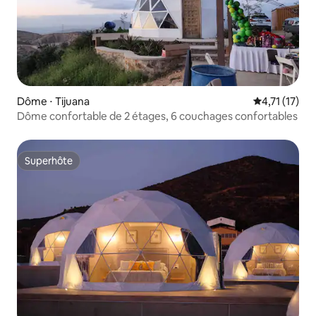
Dôme ⋅ Tijuana
Évaluation m
4,71 (17)
Dôme confortable de 2 étages, 6 couchages confortables
Superhôte
Superhôte