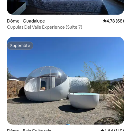
Dôme ⋅ Guadalupe
Évaluation mo
4,78 (68)
Cupulas Del Valle Experience (Suite 7)
Superhôte
Superhôte
Dôme ⋅ Baja California
Évaluation moy
4,64 (149)