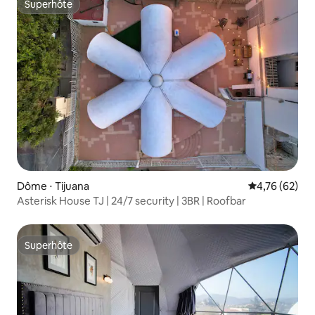
Superhôte
Superhôte
Dôme ⋅ Tijuana
Évaluation mo
4,76 (62)
Asterisk House TJ | 24/7 security | 3BR | Roofbar
Superhôte
Superhôte