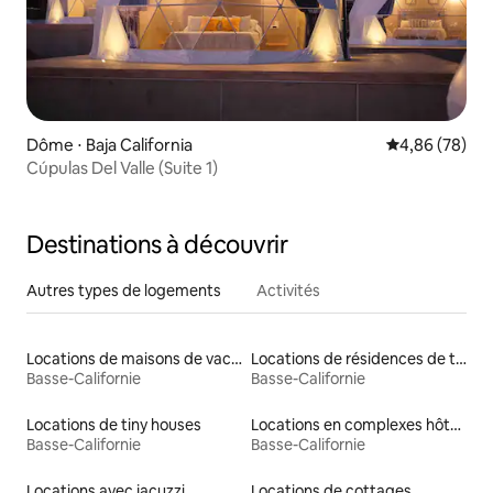
Dôme ⋅ Baja California
Évaluation mo
4,86 (78)
Cúpulas Del Valle (Suite 1)
Destinations à découvrir
Autres types de logements
Activités
Locations de maisons de vacances
Locations de résidences de tourisme
Basse-Californie
Basse-Californie
Locations de tiny houses
Locations en complexes hôteliers
Basse-Californie
Basse-Californie
Locations avec jacuzzi
Locations de cottages