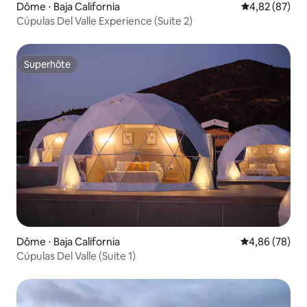
Dôme ⋅ Baja California
Évaluation mo
4,82 (87)
Cúpulas Del Valle Experience (Suite 2)
Superhôte
Superhôte
Dôme ⋅ Baja California
Évaluation mo
4,86 (78)
Cúpulas Del Valle (Suite 1)