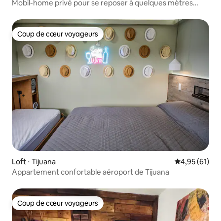
Mobil-home privé pour se reposer à quelques mètres
d'une belle plage
Coup de cœur voyageurs
Coup de cœur voyageurs
Loft ⋅ Tijuana
Évaluation mo
4,95 (61)
Appartement confortable aéroport de Tijuana
Coup de cœur voyageurs
Coup de cœur voyageurs