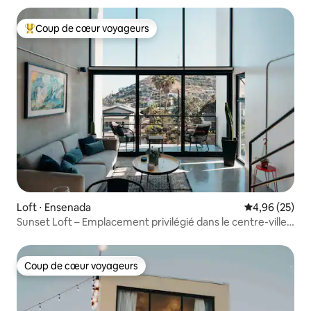
Coup de cœur voyageurs
Coups de cœur voyageurs les plus appréciés
Loft ⋅ Ensenada
Évaluation mo
4,96 (25)
Sunset Loft – Emplacement privilégié dans le centre-ville
d'Ensenada
Coup de cœur voyageurs
Coup de cœur voyageurs