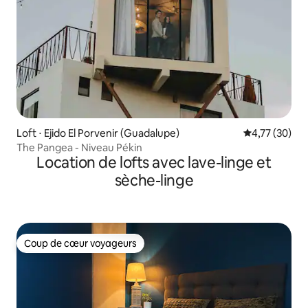
Loft ⋅ Ejido El Porvenir (Guadalupe)
Évaluation mo
4,77 (30)
The Pangea - Niveau Pékin
Location de lofts avec lave-linge et
sèche-linge
Coup de cœur voyageurs
Coup de cœur voyageurs