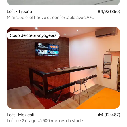
Loft ⋅ Tijuana
Évaluation moy
4,92 (360)
Mini studio loft privé et confortable avec A/C
Coup de cœur voyageurs
Coup de cœur voyageurs
Loft ⋅ Mexicali
Évaluation moy
4,92 (487)
Loft de 2 étages à 500 mètres du stade