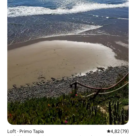
Loft ⋅ Primo Tapia
Évaluation mo
4,82 (79)