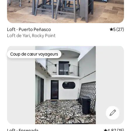
Loft ⋅ Puerto Peñasco
Évaluation
5 (27)
Loft de Yari, Rocky Point
Coup de cœur voyageurs
Coup de cœur voyageurs
Loft ⋅ Ensenada
Évaluation mo
4,87 (15)