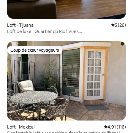
Loft ⋅ Tijuana
Évaluation
5 (26)
Loft de luxe | Quartier du Rio | Vues
exceptionnelles + Équipements
Coup de cœur voyageurs
Coup de cœur voyageurs
Loft ⋅ Mexicali
Évaluation moy
4,91 (116)