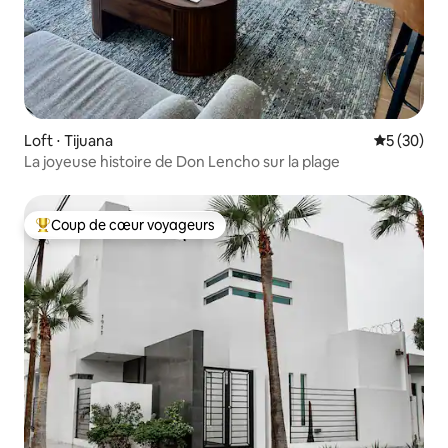
Loft ⋅ Tijuana
Évaluation
5 (30)
La joyeuse histoire de Don Lencho sur la plage
Coup de cœur voyageurs
Coups de cœur voyageurs les plus appréciés