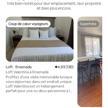
très bien notés pour leur emplacement, leur propreté
et bien plus encore.
Coup de cœur voyageurs
Superhôte
Coup de cœur voyageurs
Superhôte
Loft ⋅ Ensenada
Évaluation moyenne sur la base 
4,93 (130)
Loft Valentina à Ensenada
Profitez d'une visite mémorable lorsque
vous séjournez dans cet endroit unique.
Loft Valentina est un hébergement
parfait pour une ou deux personnes à la
recherche de confort et de tranquillité,
tout en découvrant la belle ville
d'Ensenada. Il dispose d'une connexion