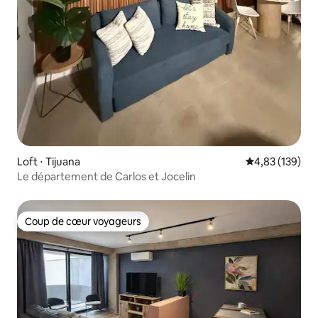
Loft ⋅ Tijuana
Évaluation moy
4,83 (139)
Le département de Carlos et Jocelin
Coup de cœur voyageurs
Coup de cœur voyageurs