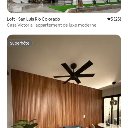
Loft ⋅ San Luis Río Colorado
Évaluation
5 (25)
Casa Victoria : appartement de luxe moderne
Superhôte
Superhôte