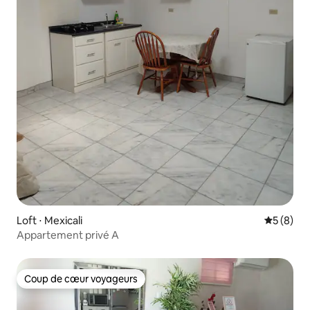
Loft ⋅ Mexicali
Évaluatio
5 (8)
Appartement privé A
Coup de cœur voyageurs
Coup de cœur voyageurs