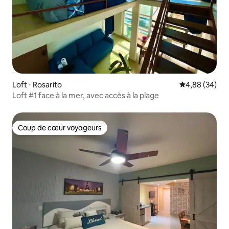
Loft ⋅ Rosarito
Évaluation mo
4,88 (34)
Loft #1 face à la mer, avec accès à la plage
Coup de cœur voyageurs
Coup de cœur voyageurs