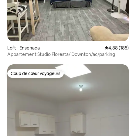
Loft ⋅ Ensenada
Évaluation moy
4,88 (185)
Appartement Studio Floresta/ Downton/ac/parking
Coup de cœur voyageurs
Coup de cœur voyageurs