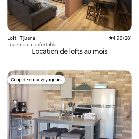
Loft ⋅ Tijuana
Évaluation mo
4,96 (28)
Logement confortable
Location de lofts au mois
Coup de cœur voyageurs
Coup de cœur voyageurs