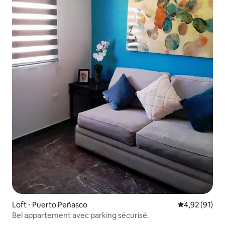
Loft ⋅ Puerto Peñasco
Évaluation mo
4,92 (91)
Bel appartement avec parking sécurisé.