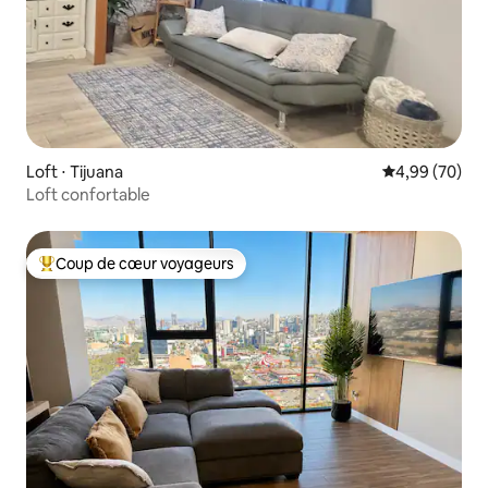
Loft ⋅ Tijuana
Évaluation mo
4,99 (70)
Loft confortable
Coup de cœur voyageurs
Coups de cœur voyageurs les plus appréciés