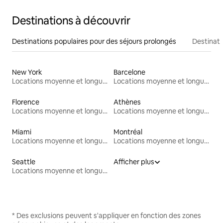
Destinations à découvrir
Destinations populaires pour des séjours prolongés
Destinati
New York
Barcelone
Locations moyenne et longue durée
Locations moyenne et longue durée
Florence
Athènes
Locations moyenne et longue durée
Locations moyenne et longue durée
Miami
Montréal
Locations moyenne et longue durée
Locations moyenne et longue durée
Seattle
Afficher plus
Locations moyenne et longue durée
* Des exclusions peuvent s'appliquer en fonction des zones