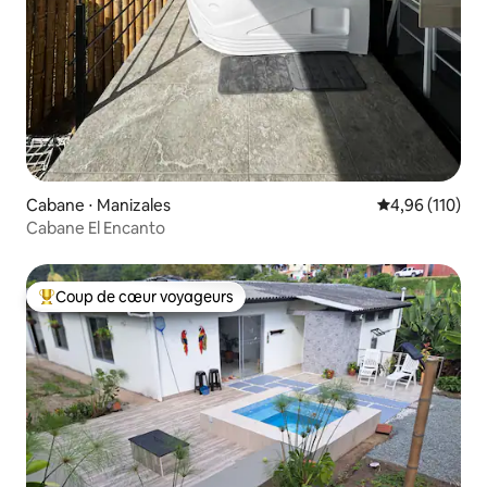
Cabane ⋅ Manizales
Évaluation moy
4,96 (110)
Cabane El Encanto
Coup de cœur voyageurs
Coups de cœur voyageurs les plus appréciés