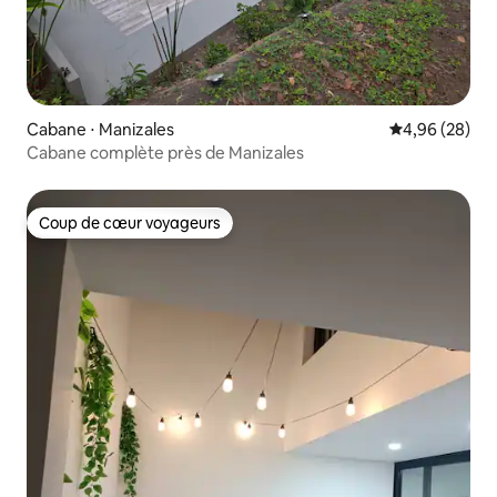
Cabane ⋅ Manizales
Évaluation mo
4,96 (28)
Cabane complète près de Manizales
Coup de cœur voyageurs
Coup de cœur voyageurs