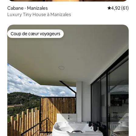
Cabane ⋅ Manizales
Évaluation mo
4,92 (61)
Luxury Tiny House à Manizales
Coup de cœur voyageurs
Coup de cœur voyageurs