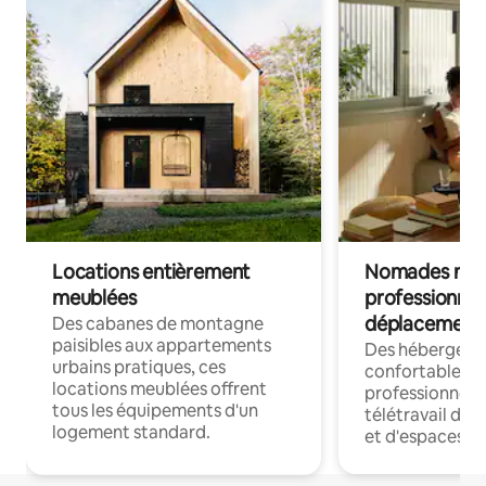
Locations entièrement
Nomades num
meublées
professionnel
déplacement
Des cabanes de montagne
paisibles aux appartements
Des hébergem
urbains pratiques, ces
confortables p
locations meublées offrent
professionnels
tous les équipements d'un
télétravail dis
logement standard.
et d'espaces de