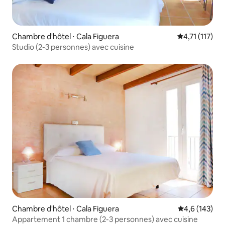
Chambre d'hôtel ⋅ Cala Figuera
Évaluation mo
4,71 (117)
Studio (2-3 personnes) avec cuisine
Chambre d'hôtel ⋅ Cala Figuera
Évaluation mo
4,6 (143)
Appartement 1 chambre (2-3 personnes) avec cuisine