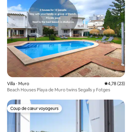
Villa ⋅ Muro
Évaluation mo
4,78 (23)
Beach Houses Playa de Muro twins Segalls y Fotges
Coup de cœur voyageurs
Coup de cœur voyageurs