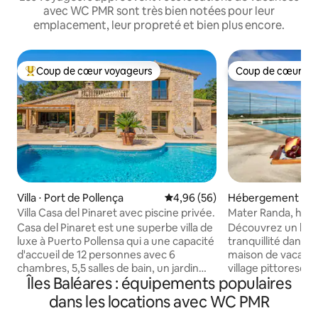
avec WC PMR sont très bien notées pour leur
emplacement, leur propreté et bien plus encore.
Coup de cœur voyageurs
Coup de cœur vo
Coups de cœur voyageurs les plus appréciés
Coup de cœur vo
Villa ⋅ Port de Pollença
Évaluation moyenne sur la base
4,96 (56)
Hébergement ⋅ R
Villa Casa del Pinaret avec piscine privée.
Mater Randa, histoi
Casa del Pinaret est une superbe villa de
Découvrez un havr
luxe à Puerto Pollensa qui a une capacité
tranquillité dans 
d'accueil de 12 personnes avec 6
maison de vacance
chambres, 5,5 salles de bain, un jardin
village pittoresqu
Îles Baléares : équipements populaires
massif et une terrasse, une grande
endroit, imprégné d
piscine privée qui peut être chauffée
serein, est parfai
dans les locations avec WC PMR
(facultatif), un jacuzzi et un barbecue. -
brouhaha de la vie