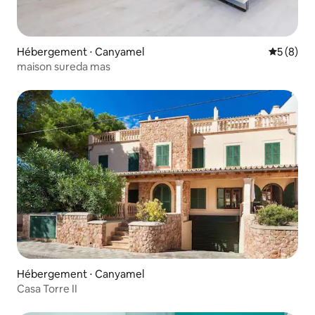
Hébergement ⋅ Canyamel
Évaluatio
5 (8)
maison sureda mas
Hébergement ⋅ Canyamel
Casa Torre II