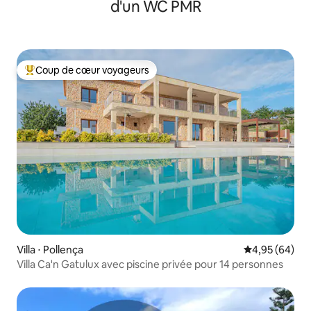
d'un WC PMR
Coup de cœur voyageurs
Coups de cœur voyageurs les plus appréciés
Villa ⋅ Pollença
Évaluation mo
4,95 (64)
Villa Ca'n Gatulux avec piscine privée pour 14 personnes