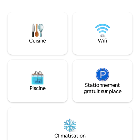
Accès à la plage de sable et au centre de
maison, ancien co
la ville. - Super adapté aux enfants. -
Sœurs franciscain
Adapté aux personnes en fauteuil
atmosphère uniqu
roulant. - Avec chauffage central et
jusqu'à 8 personn
entièrement climatisé. - Internet WIFI. -
chacune avec sa pr
Chaînes de télévision internationales :
attenante et deux 
BBC, ITV, Channel 4, RTL, etc. VT/1400.
supplémentaires, 
Cuisine
Wifi
tout l'espace et d
avez besoin
Stationnement
Piscine
gratuit sur place
Climatisation