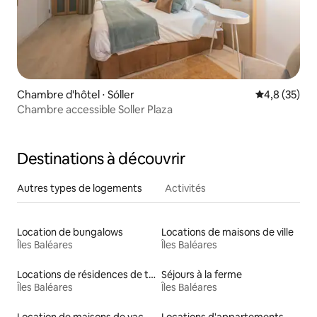
Chambre d'hôtel ⋅ Sóller
Évaluation m
4,8 (35)
Chambre accessible Soller Plaza
Destinations à découvrir
Autres types de logements
Activités
Location de bungalows
Locations de maisons de ville
Îles Baléares
Îles Baléares
Locations de résidences de tourisme
Séjours à la ferme
Îles Baléares
Îles Baléares