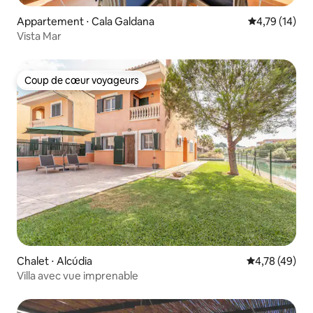
Appartement ⋅ Cala Galdana
Évaluation mo
4,79 (14)
Vista Mar
Coup de cœur voyageurs
Coup de cœur voyageurs
Chalet ⋅ Alcúdia
Évaluation mo
4,78 (49)
Villa avec vue imprenable