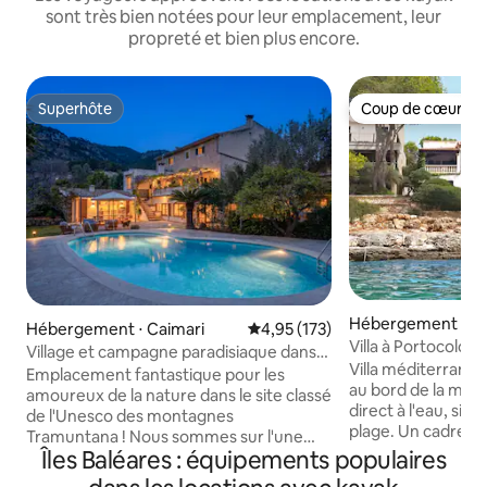
sont très bien notées pour leur emplacement, leur
propreté et bien plus encore.
Superhôte
Coup de cœur vo
Superhôte
Coup de cœur vo
Hébergement ⋅ Fe
Hébergement ⋅ Caimari
Évaluation moyenne sur la base 
4,95 (173)
Villa à Portocolom
Village et campagne paradisiaque dans
de la plage
Villa méditerranée
un site classé par l'UNESCO
Emplacement fantastique pour les
au bord de la mer 
amoureux de la nature dans le site classé
direct à l'eau, situ
de l'Unesco des montagnes
plage. Un cadre pai
Tramuntana ! Nous sommes sur l'une
détendre et profit
Îles Baléares : équipements populaires
des principales pistes cyclables menant à
méditerranéen. La villa comprend des
Sa Calobra ainsi que sur les pistes