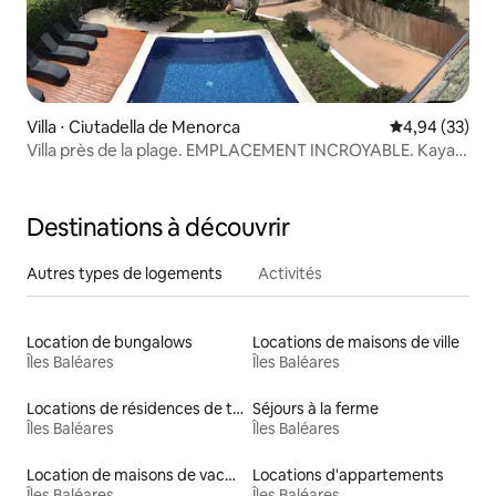
Villa ⋅ Ciutadella de Menorca
Évaluation mo
4,94 (33)
Villa près de la plage. EMPLACEMENT INCROYABLE. Kayak
gratuit, vélos
Destinations à découvrir
Autres types de logements
Activités
Location de bungalows
Locations de maisons de ville
Îles Baléares
Îles Baléares
Locations de résidences de tourisme
Séjours à la ferme
Îles Baléares
Îles Baléares
Location de maisons de vacances
Locations d'appartements
Îles Baléares
Îles Baléares