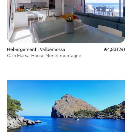
Hébergement ⋅ Valldemossa
Évaluation mo
4,83 (29)
Ca'n Marsal House Mer et montagne