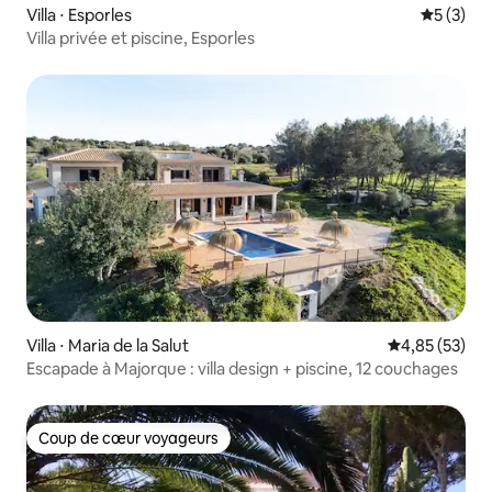
Villa ⋅ Esporles
Évaluatio
5 (3)
Villa privée et piscine, Esporles
Villa ⋅ Maria de la Salut
Évaluation mo
4,85 (53)
Escapade à Majorque : villa design + piscine, 12 couchages
Coup de cœur voyageurs
Coup de cœur voyageurs