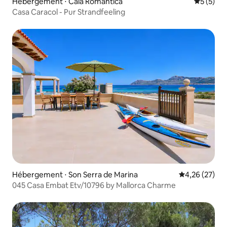
Hébergement ⋅ Cala Romantica
Évaluatio
5 (5)
Casa Caracol - Pur Strandfeeling
Hébergement ⋅ Son Serra de Marina
Évaluation mo
4,26 (27)
045 Casa Embat Etv/10796 by Mallorca Charme