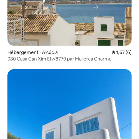
Hébergement ⋅ Alcúdia
Évaluation m
4,67 (6)
080 Casa Can Xim Etv/8770 par Mallorca Charme