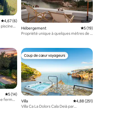
Évaluation moyenne sur la base de 6 commentaires : 4,67 sur 5
4,67 (6)
taires : 4,99 sur 5
 piscine
Hébergement
Évaluation moyenne
5 (19)
Propriété unique à quelques mètres de la
mer à Minorque
Coup de cœur voyageurs
lus appréciés
Coup de cœur voyageurs
Évaluation moyenne sur la base de 14 commentaires : 5 sur 5
5 (14)
ne ferme
Villa
Évaluation moyenne sur
4,88 (251)
ntaires : 4,91 sur 5
Villa Ca La Dolors Cala Deià par
PriorityVillas