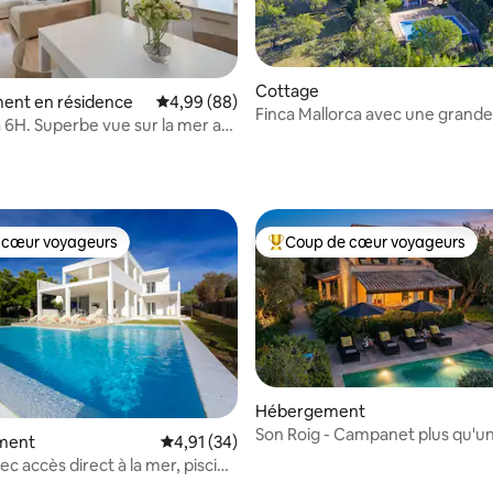
Cottage
ent en résidence
Évaluation moyenne sur la base de 88 commen
4,99 (88)
Finca Mallorca avec une grande
 6H. Superbe vue sur la mer au
et vues
!
 la base de 46 commentaires : 4,96 sur 5
 cœur voyageurs
Coup de cœur voyageurs
 cœur voyageurs
Coups de cœur voyageurs les p
Hébergement
Son Roig - Campanet plus qu'u
 sur la base de 13 commentaires : 5 sur 5
ment
Évaluation moyenne sur la base de 34 comme
4,91 (34)
de vacances
c accès direct à la mer, piscine