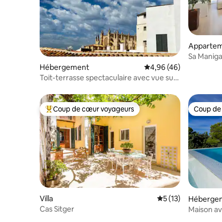
Appartem
Sa Maniga
6e étage 
Hébergement
Évaluation moyenne sur
4,96 (46)
Toit-terrasse spectaculaire avec vue sur
la cathédrale et barbecue
Coup de cœur voyageurs
Coup de
Coups de cœur voyageurs les plus appréciés
Coup de
Villa
Évaluation moyenne
5 (13)
Héberge
Cas Sitger
Maison ave
et wifi