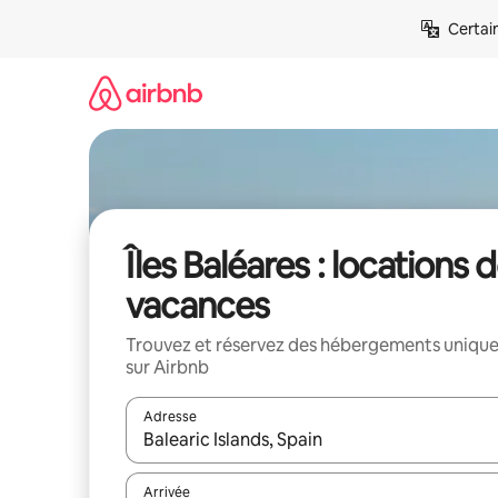
Aller
Certai
directement
au
contenu
Îles Baléares : locations 
vacances
Trouvez et réservez des hébergements uniqu
sur Airbnb
Adresse
Lorsque les résultats s'affichent, utilisez les flèc
Arrivée