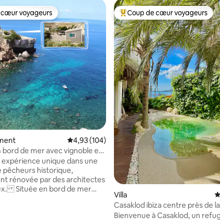
 cœur voyageurs
Coup de cœur voyageurs
 cœur voyageurs
Coups de cœur voyageurs les p
la base de 560 commentaires : 4,95 sur 5
ment
Évaluation moyenne sur la base de 104 commen
4,93 (104)
 bord de mer avec vignoble et
ct à la plage
 expérience unique dans une
 pêcheurs historique,
t rénovée par des architectes
ux. Située en bord de mer
Villa
É
adre exclusif, à seulement
Casaklod ibiza centre près de la
bufar. Profitez d'une
Bienvenue à Casaklod, un refu
rrasse avec vue sur l'océan,