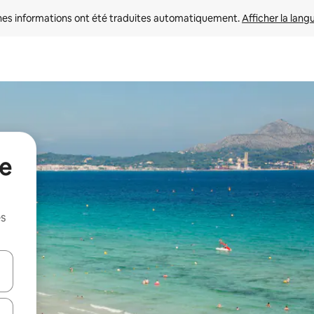
nes informations ont été traduites automatiquement. 
Afficher la lang
de
es
hes vers le haut et vers le bas pour les parcourir ou en appuyant et en fai