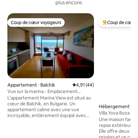
plus encore.
Coup de cœur voyageurs
Coup de cœur 
Coup de cœur voyageurs
Coups de cœur vo
Appartement ⋅ Balchik
Évaluation moyenne sur la base
4,91 (44)
Vue sur la marina - Emplacement
moderne parfait et entièrement équipé
L'appartement Marina View est situé au
cœur de Balchik, en Bulgarie. Un
Hébergement ⋅ K
appartement calme avec une vue
Villa Yova Roza - L
incroyable, entièrement équipé avec
Une maison familial
tous les appareils électroménagers vous
repas extérieur so
garantira un séjour agréable et
Elle offre deux c
mémorable. À 1 minute à pied de la rue
privées et un cana