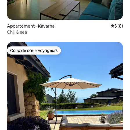
Appartement ⋅ Kavarna
Évaluatio
5 (8)
Chill & sea
Coup de cœur voyageurs
Coup de cœur voyageurs