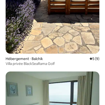
Hébergement ⋅ Balchik
Évaluatio
5 (9)
Villa privée BlackSeaRama Golf