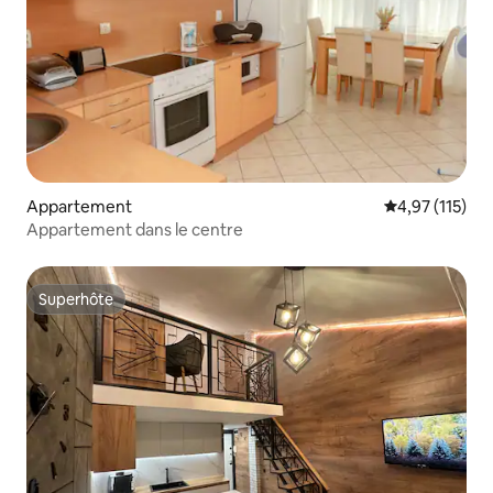
Appartement
Évaluation moy
4,97 (115)
Appartement dans le centre
Superhôte
Superhôte