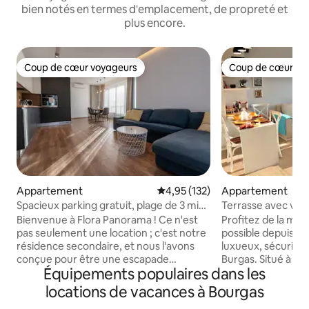
bien notés en termes d'emplacement, de propreté et
plus encore.
Coup de cœur voyageurs
Coup de cœur vo
Coup de cœur voyageurs
Coup de cœur vo
Appartement
Évaluation moyenne sur la base 
4,95 (132)
Appartement
Spacieux parking gratuit, plage de 3 min,
Terrasse avec vue 
Flora Panorama
appartement centr
Bienvenue à Flora Panorama ! Ce n'est
Profitez de la meil
la plage
pas seulement une location ; c'est notre
possible depuis le 
résidence secondaire, et nous l'avons
luxueux, sécurisé e
conçue pour être une escapade
Burgas. Situé à 20
Équipements populaires dans les
balnéaire parfaite pour vous (et nous).
appartement enti
Profitez de l'élégance confortable de
climatisé, 2 chambr
locations de vacances à Bourgas
notre appartement, où vous pourrez
confortablement 