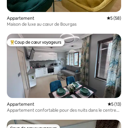
Appartement
Évaluation
5 (58)
Maison de luxe au cœur de Bourgas
Coup de cœur voyageurs
Coups de cœur voyageurs les plus appréciés
Appartement
Évaluation
5 (13)
Appartement confortable pour des nuits dans le centre
de Sarafovo