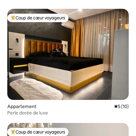
Coup de cœur voyageurs
Coups de cœur voyageurs les plus appréciés
Appartement
Évaluation
5 (10)
Perle dorée de luxe
Coup de cœur voyageurs
Coups de cœur voyageurs les plus appréciés