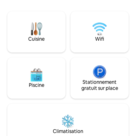
commencer vos matinées avec un café
dispose d'une vue 
et une vue imprenable sur la mer depuis
d'un grand balcon.
le balcon. Sentez-vous comme chez
magnifiquement dé
vous avec des touches uniques comme
lumière et très is
une carte artistique de 6 mètres pour
passer un merveil
guider vos aventures. Que vous
passe-temps mémo
recherchiez du plaisir en famille, un
du centre-ville e
Cuisine
Wifi
voyage paisible en solo ou que vous
de la rue principal
soyez nomade, c'est plus qu'un séjour :
accessible depuis l
c'est un endroit pour créer des
des gares et des s
souvenirs durables.
Stationnement
Piscine
gratuit sur place
Climatisation