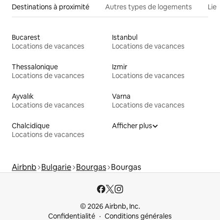
Destinations à proximité
Autres types de logements
Lie
Bucarest
Istanbul
Locations de vacances
Locations de vacances
Thessalonique
Izmir
Locations de vacances
Locations de vacances
Ayvalık
Varna
Locations de vacances
Locations de vacances
Chalcidique
Afficher plus
Locations de vacances
Airbnb
Bulgarie
Bourgas
Bourgas
© 2026 Airbnb, Inc.
Confidentialité
Conditions générales