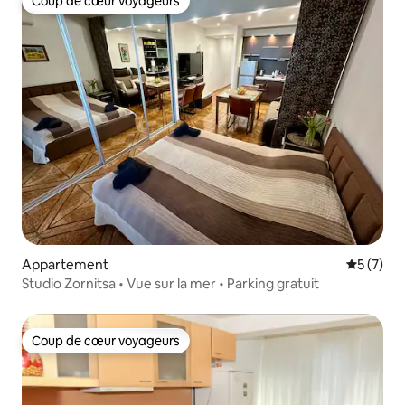
Coup de cœur voyageurs
Coup de cœur voyageurs
Appartement
Évaluatio
5 (7)
Studio Zornitsa • Vue sur la mer • Parking gratuit
Coup de cœur voyageurs
Coup de cœur voyageurs