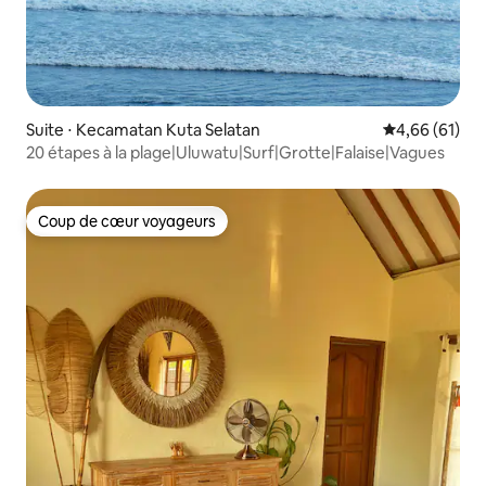
Suite ⋅ Kecamatan Kuta Selatan
Évaluation mo
4,66 (61)
20 étapes à la plage|Uluwatu|Surf|Grotte|Falaise|Vagues
Coup de cœur voyageurs
Coup de cœur voyageurs