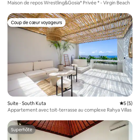
Maison de repos Wrestling&Gosia* Privée * - Virgin Beach
Coup de cœur voyageurs
Coup de cœur voyageurs
Suite ⋅ South Kuta
Évaluatio
5 (5)
Appartement avec toit-terrasse au complexe Rahya Villas
Superhôte
Superhôte