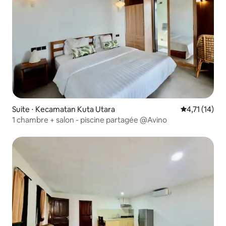
Suite ⋅ Kecamatan Kuta Utara
Évaluation m
4,71 (14)
1 chambre + salon - piscine partagée @Avino