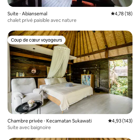
Suite ⋅ Abiansemal
Évaluation mo
4,78 (18)
chalet privé paisible avec nature
Coup de cœur voyageurs
Coup de cœur voyageurs
Chambre privée ⋅ Kecamatan Sukawati
Évaluation moy
4,93 (143)
Suite avec baignoire