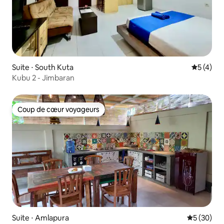
Suite ⋅ South Kuta
Évaluatio
5 (4)
Kubu 2 - Jimbaran
Coup de cœur voyageurs
Coup de cœur voyageurs
Suite ⋅ Amlapura
Évaluation
5 (30)