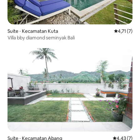
Suite ⋅ Kecamatan Kuta
Évaluation 
4,71 (7)
Villa bby diamond seminyak Bali
Suite ⋅ Kecamatan Abang
Évaluation m
4,43 (7)