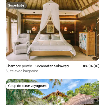
Superhôte
Superhôte
Chambre privée ⋅ Kecamatan Sukawati
Évaluation mo
4,94 (16)
Suite avec baignoire
Coup de cœur voyageurs
Coup de cœur voyageurs