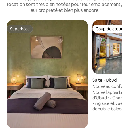
location sont très bien notées pour leur emplacement,
leur propreté et bien plus encore.
Superhôte
Coup de cœur vo
Superhôte
Coup de cœur vo
Suite ⋅ Ubud
Nouveau confortab
jungle • Piscine et 
Nouvel appartemen
d'Ubud : • Chambre
king size et vue sur
depuis le balcon •
avec articles de t
et sèche-cheveux 
à manger entièrem