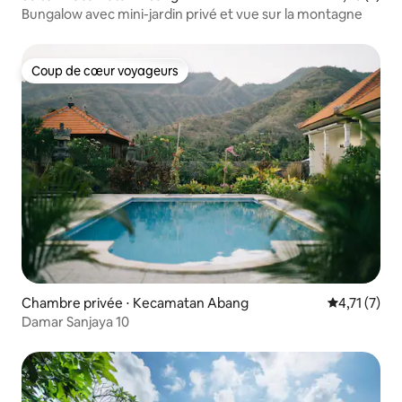
Bungalow avec mini-jardin privé et vue sur la montagne
Coup de cœur voyageurs
Coup de cœur voyageurs
Chambre privée ⋅ Kecamatan Abang
Évaluation 
4,71 (7)
Damar Sanjaya 10