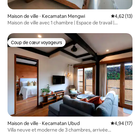
Maison de ville ⋅ Kecamatan Mengwi
Évaluation mo
4,62 (13)
Maison de ville avec 1 chambre | Espace de travail |
Pererenan
Coup de cœur voyageurs
Coup de cœur voyageurs
Maison de ville ⋅ Kecamatan Ubud
Évaluation mo
4,94 (17)
Villa neuve et moderne de 3 chambres, arrivée
autonome, à proximité d'Ubud