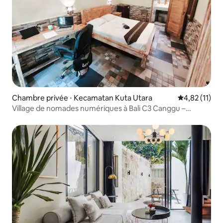
Chambre privée ⋅ Kecamatan Kuta Utara
Évaluation mo
4,82 (11)
Village de nomades numériques à Bali C3 Canggu –
Pinpoint Rooms