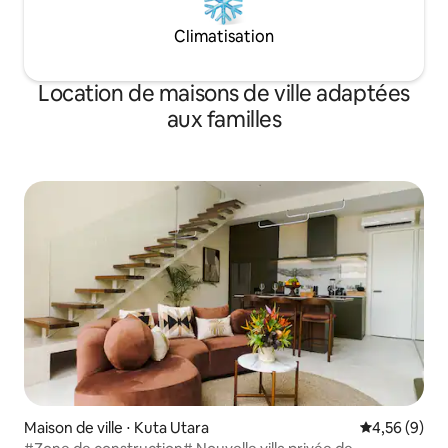
Climatisation
Location de maisons de ville adaptées
aux familles
Maison de ville ⋅ Kuta Utara
Évaluation m
4,56 (9)