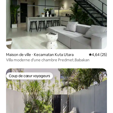
Maison de ville ⋅ Kecamatan Kuta Utara
Évaluation mo
4,64 (25)
Villa moderne d'une chambre Predmet.Babakan
Coup de cœur voyageurs
Coup de cœur voyageurs