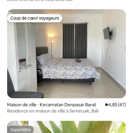
Coup de cœur voyageurs
Coup de cœur voyageurs
Maison de ville ⋅ Kecamatan Denpasar Barat
Évaluation mo
4,85 (47)
Résidence en maison de ville à Seminyak, Bali
Superhôte
Superhôte