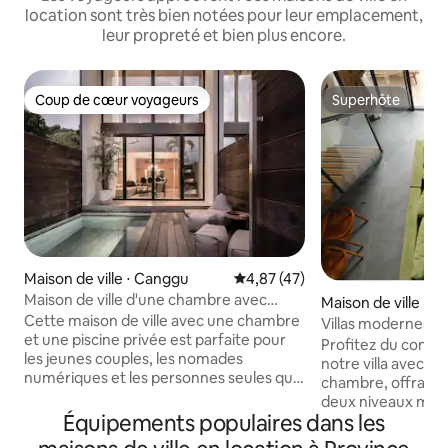
location sont très bien notées pour leur emplacement,
leur propreté et bien plus encore.
Coup de cœur voyageurs
Superhôte
Coup de cœur voyageurs
Superhôte
Maison de ville ⋅ Canggu
Évaluation moyenne sur la base
4,87 (47)
Maison de ville d'une chambre avec
Maison de ville ⋅ S
piscine de luxe par OXO
Cette maison de ville avec une chambre
Villas modernes av
et une piscine privée est parfaite pour
un séjour au calm
Profitez du confor
les jeunes couples, les nomades
notre villa avec ja
numériques et les personnes seules qui
chambre, offrant 
préfèrent les voyages de charme et
deux niveaux mag
veulent découvrir le côté plus urbain de
Équipements populaires dans les
chambre spacieuse
Bali. Si vous appréciez les normes
attenante est parf