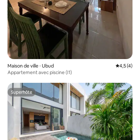
Maison de ville ⋅ Ubud
Évaluation 
4,5 (4)
Appartement avec piscine (I1)
Superhôte
Superhôte