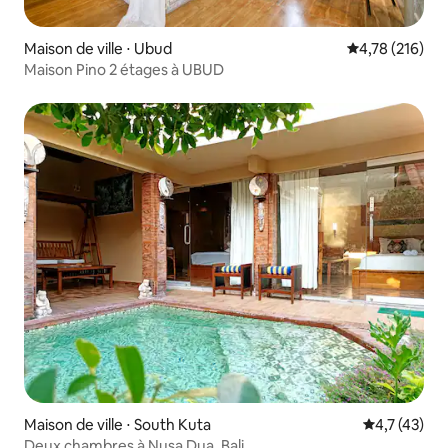
Maison de ville ⋅ Ubud
Évaluation moy
4,78 (216)
Maison Pino 2 étages à UBUD
Maison de ville ⋅ South Kuta
Évaluation m
4,7 (43)
Deux chambres à Nusa Dua, Bali