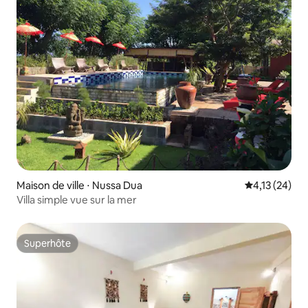
Maison de ville ⋅ Nussa Dua
Évaluation mo
4,13 (24)
Villa simple vue sur la mer
Superhôte
Superhôte