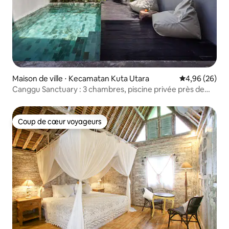
Maison de ville ⋅ Kecamatan Kuta Utara
Évaluation mo
4,96 (26)
Canggu Sanctuary : 3 chambres, piscine privée près de
7AM
Coup de cœur voyageurs
Coup de cœur voyageurs