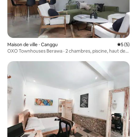
Maison de ville ⋅ Canggu
Évaluatio
5 (5)
OXO Townhouses Berawa · 2 chambres, piscine, haut de
gamme · Canggu