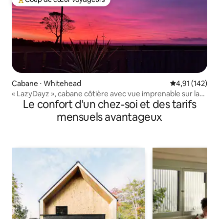
Coups de cœur voyageurs les plus appréciés
Cabane ⋅ Whitehead
Évaluation moy
4,91 (142)
« LazyDayz », cabane côtière avec vue imprenable sur la
Le confort d'un chez-soi et des tarifs
mer
mensuels avantageux