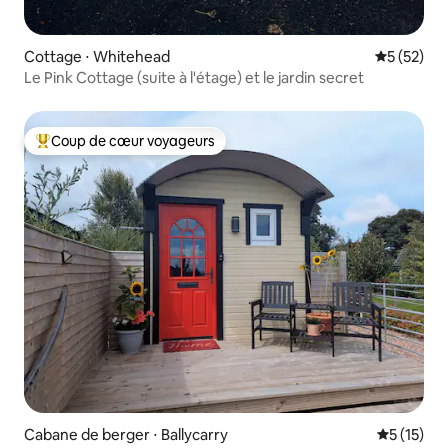
Cottage ⋅ Whitehead
Évaluation
5 (52)
Le Pink Cottage (suite à l'étage) et le jardin secret
Coup de cœur voyageurs
Coups de cœur voyageurs les plus appréciés
Cabane de berger ⋅ Ballycarry
Évaluation
5 (15)