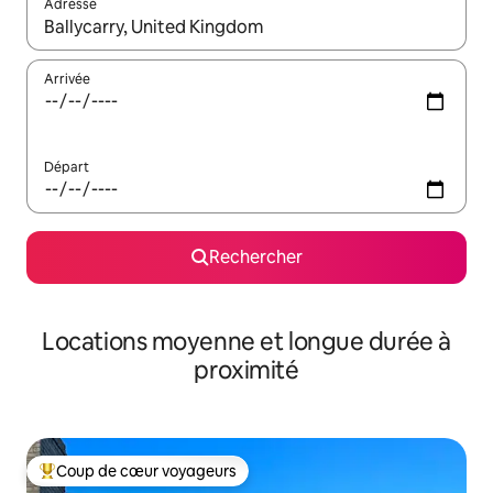
Adresse
Lorsque les résultats s'affichent, utilisez les flèches vers le hau
Arrivée
Départ
Rechercher
Locations moyenne et longue durée à
proximité
Coup de cœur voyageurs
Coups de cœur voyageurs les plus appréciés