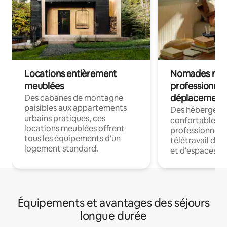
Locations entièrement
Nomades num
meublées
professionnel
déplacement
Des cabanes de montagne
paisibles aux appartements
Des hébergem
urbains pratiques, ces
confortables p
locations meublées offrent
professionnels
tous les équipements d'un
télétravail dis
logement standard.
et d'espaces de
Équipements et avantages des séjours
longue durée