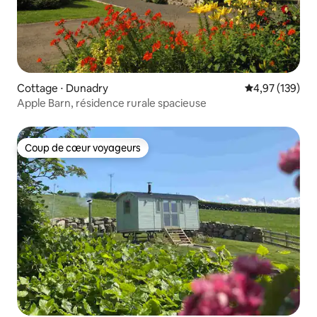
Cottage ⋅ Dunadry
Évaluation moy
4,97 (139)
Apple Barn, résidence rurale spacieuse
Coup de cœur voyageurs
Coup de cœur voyageurs