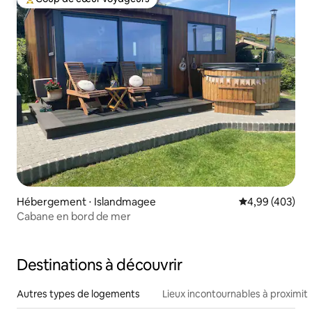
Coups de cœur voyageurs les plus appréciés
Hébergement ⋅ Islandmagee
Évaluation moy
4,99 (403)
Cabane en bord de mer
Destinations à découvrir
Autres types de logements
Lieux incontournables à proximit