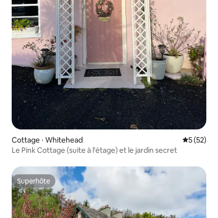
Cottage ⋅ Whitehead
Évaluation
5 (52)
Le Pink Cottage (suite à l'étage) et le jardin secret
Superhôte
Superhôte