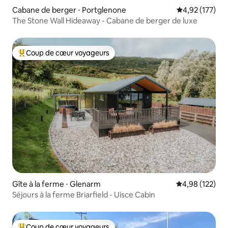
Cabane de berger ⋅ Portglenone
Évaluation moy
4,92 (177)
The Stone Wall Hideaway - Cabane de berger de luxe
Coup de cœur voyageurs
Coups de cœur voyageurs les plus appréciés
Gîte à la ferme ⋅ Glenarm
Évaluation moy
4,98 (122)
Séjours à la ferme Briarfield - Uisce Cabin
Coup de cœur voyageurs