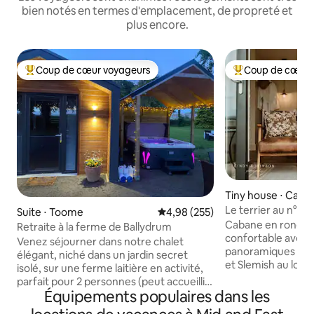
bien notés en termes d'emplacement, de propreté et
plus encore.
Coup de cœur voyageurs
Coup de cœur 
Coups de cœur voyageurs les plus appréciés
Coups de cœur vo
Tiny house ⋅ Cau
st and Glens
Le terrier au n° 84
Suite ⋅ Toome
Évaluation moyenne sur la base 
4,98 (255)
Cabane en rondin
Retraite à la ferme de Ballydrum
confortable avec d
Venez séjourner dans notre chalet
panoramiques sur l
élégant, niché dans un jardin secret
et Slemish au loin
isolé, sur une ferme laitière en activité,
cabane en rondins 
parfait pour 2 personnes (peut accueillir
de-chaussée, avec 
Équipements populaires dans les
4 personnes si nécessaire). Profitez d'un
jardin privé, d'une
jacuzzi privé couvert de 5 places, d'une