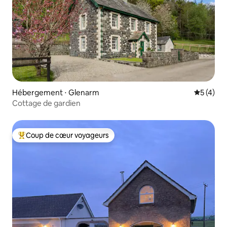
Hébergement ⋅ Glenarm
Évaluatio
5 (4)
Cottage de gardien
Coup de cœur voyageurs
Coups de cœur voyageurs les plus appréciés