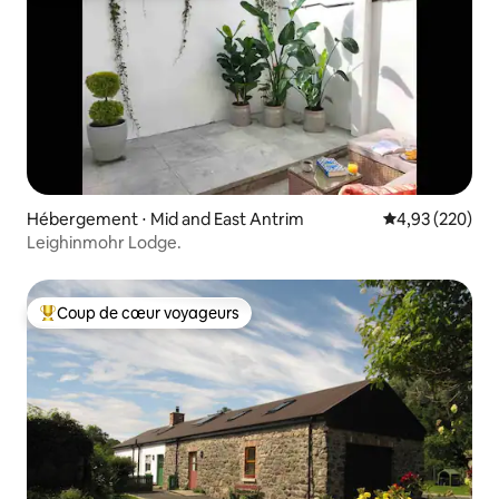
Hébergement ⋅ Mid and East Antrim
Évaluation moy
4,93 (220)
Leighinmohr Lodge.
Coup de cœur voyageurs
Coups de cœur voyageurs les plus appréciés