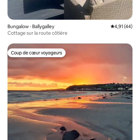
Bungalow ⋅ Ballygalley
Évaluation mo
4,91 (44)
Cottage sur la route côtière
Coup de cœur voyageurs
Coup de cœur voyageurs