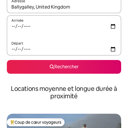
Adresse
Lorsque les résultats s'affichent, utilisez les flèches vers le hau
Arrivée
Départ
Rechercher
Locations moyenne et longue durée à
proximité
Coup de cœur voyageurs
Coups de cœur voyageurs les plus appréciés