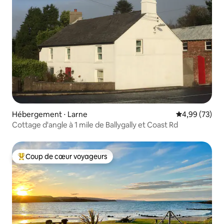
Hébergement ⋅ Larne
Évaluation mo
4,99 (73)
Cottage d'angle à 1 mile de Ballygally et Coast Rd
Coup de cœur voyageurs
Coups de cœur voyageurs les plus appréciés