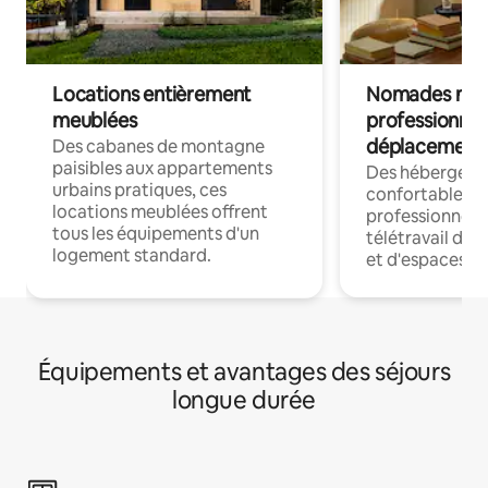
Locations entièrement
Nomades num
meublées
professionnel
déplacement
Des cabanes de montagne
paisibles aux appartements
Des hébergem
urbains pratiques, ces
confortables p
locations meublées offrent
professionnels
tous les équipements d'un
télétravail dis
logement standard.
et d'espaces de
Équipements et avantages des séjours
longue durée