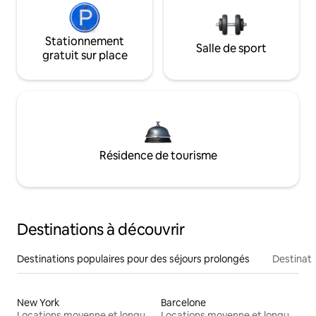
Stationnement
Salle de sport
gratuit sur place
Résidence de tourisme
Destinations à découvrir
Destinations populaires pour des séjours prolongés
Destinati
New York
Barcelone
Locations moyenne et longue durée
Locations moyenne et longue durée