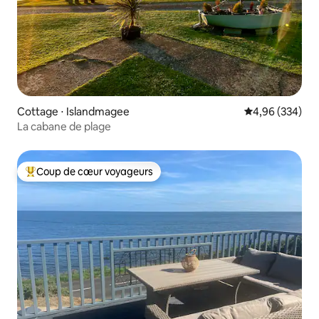
Cottage ⋅ Islandmagee
Évaluation moy
4,96 (334)
La cabane de plage
Coup de cœur voyageurs
Coups de cœur voyageurs les plus appréciés